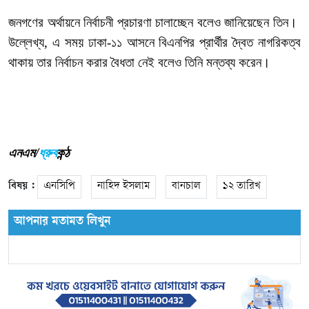
জনগণের
অর্থায়নে
নির্বাচনী
প্রচারণা
চালাচ্ছেন
বলেও
জানিয়েছেন
তিন।
উল্লেখ্য
,
এ
সময়
ঢাকা
-
১১
আসনে
বিএনপির
প্রার্থীর
দ্বৈত
নাগরিকত্ব
থাকায়
তার
নির্বাচন
করার
বৈধতা
নেই
বলেও
তিনি মন্তব্য
করেন।
এনএম/
ধ্রুব
কন্ঠ
বিষয় :
এনসিপি
নাহিদ ইসলাম
বানচাল
১২ তারিখ
আপনার মতামত লিখুন