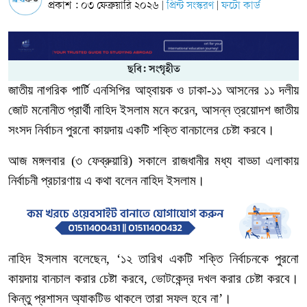
প্রকাশ : ০৩ ফেব্রুয়ারি ২০২৬
প্রিন্ট সংস্করণ
ফটো কার্ড
|
|
ছবি: সংগৃহীত
জাতীয়
নাগরিক
পার্টি
এনসিপির
আহ্বায়ক
ও
ঢাকা
-
১১
আসনের
১১
দলীয়
জোট
মনোনীত
প্রার্থী
নাহিদ
ইসলাম মনে
করেন,
আসন্ন
ত্রয়োদশ
জাতীয়
সংসদ
নির্বাচন
পুরনো
কায়দায়
একটি
শক্তি
বানচালের
চেষ্টা
করবে।
আজ
মঙ্গলবার
(
৩
ফেব্রুয়ারি
)
সকালে
রাজধানীর
মধ্য
বাড্ডা
এলাকায়
নির্বাচনী
প্রচারণায়
এ
কথা
বলেন
নাহিদ ইসলাম
।
নাহিদ ইসলাম বলেছেন
, ‘
১২
তারিখ
একটি
শক্তি
নির্বাচনকে
পুরনো
কায়দায়
বানচাল
করার
চেষ্টা
করবে
,
ভোটকেন্দ্র
দখল
করার
চেষ্টা
করবে।
কিন্তু
প্রশাসন
অ্যাকটিভ
থাকলে
তারা
সফল
হবে
না’।