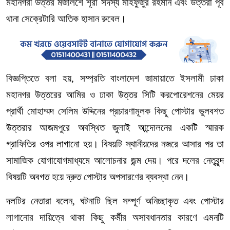
মহানগরী
উত্তর
মজলিশে
শূরা
সদস্য
মাহফুজুর
রহমান
এবং
উত্তরা
পূর্ব
থানা
সেক্রেটারি
আতিক
হাসান
রুবেল।
বিজ্ঞপ্তিতে
বলা
হয়
,
সম্প্রতি
বাংলাদেশ
জামায়াতে
ইসলামী
ঢাকা
মহানগর
উত্তরের
আমির
ও
ঢাকা
উত্তর
সিটি
করপোরেশনের
মেয়র
প্রার্থী
মোহাম্মদ
সেলিম
উদ্দিনের
প্রচারণামূলক
কিছু
পোস্টার
ভুলবশত
উত্তরার
আজমপুরে
অবস্থিত
জুলাই
আন্দোলনের
একটি
স্মারক
গ্রাফিতির
ওপর
লাগানো
হয়।
বিষয়টি
স্থানীয়দের
নজরে
আসার
পর
তা
সামাজিক
যোগাযোগমাধ্যমে
আলোচনার
জন্ম
দেয়।
পরে
দলের
নেতৃবৃন্দ
বিষয়টি
অবগত
হয়ে
দ্রুত
পোস্টার
অপসারণের
ব্যবস্থা
নেন।
দলটির
নেতারা
বলেন
,
ঘটনাটি
ছিল
সম্পূর্ণ
অনিচ্ছাকৃত
এবং
পোস্টার
লাগানোর
দায়িত্বে
থাকা
কিছু
কর্মীর
অসাবধানতার
কারণে
এমনটি