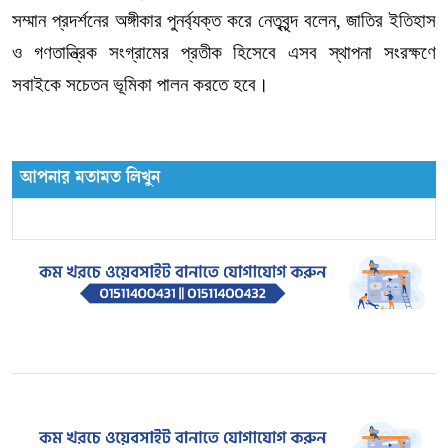
সম্মান
প্রদর্শনের
অঙ্গীকার
পুনর্ব্যক্ত
করে
নেতৃবৃন্দ
বলেন
,
জাতির
ইতিহাস
ও
গণতান্ত্রিক
সংগ্রামের
প্রতীক
হিসেবে
এসব
স্থাপনা
সংরক্ষণে
সবাইকে
সচেতন
ভূমিকা
পালন
করতে
হবে।
আপনার মতামত লিখুন