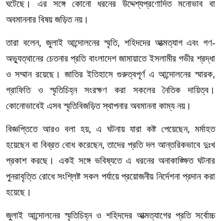
ঘটেছে।
এর
সঙ্গে
কোনো
ধরনের
উদ্দেশ্যপ্রণোদিত
মনোভাব
বা
অবমাননার
বিষয়
জড়িত
নয়।
তারা
বলেন
,
জুলাই
আন্দোলনের
স্মৃতি
,
শহিদদের
আত্মত্যাগ
এবং
গণ
-
অভ্যুত্থানের
চেতনার
প্রতি
বাংলাদেশ
জামায়াতে
ইসলামীর
গভীর
শ্রদ্ধা
ও
সম্মান
রয়েছে।
জাতির
ইতিহাসে
গুরুত্বপূর্ণ
এ
আন্দোলনের
স্মারক
,
গ্রাফিতি
ও
স্মৃতিচিহ্ন
সংরক্ষণ
করা
সকলের
নৈতিক
দায়িত্ব।
কোনোভাবেই
এসব
স্মৃতিবিজড়িত
স্থাপনার
অবমাননা
কাম্য
নয়।
বিজ্ঞপ্তিতে
আরও
বলা
হয়
,
এ
ঘটনায়
যারা
কষ্ট
পেয়েছেন
,
মর্মাহত
হয়েছেন
বা
বিব্রত
বোধ
করেছেন
,
তাদের
প্রতি
দল
আন্তরিকভাবে
দুঃখ
প্রকাশ
করছে।
একই
সঙ্গে
ভবিষ্যতে
এ
ধরনের
অনাকাঙ্ক্ষিত
ঘটনার
পুনরাবৃত্তি
রোধে
সংশ্লিষ্ট
সকল
পর্যায়ে
প্রয়োজনীয়
নির্দেশনা
প্রদান
করা
হয়েছে।
জুলাই
আন্দোলনের
স্মৃতিচিহ্ন
ও
শহিদদের
আত্মত্যাগের
প্রতি
সর্বোচ্চ