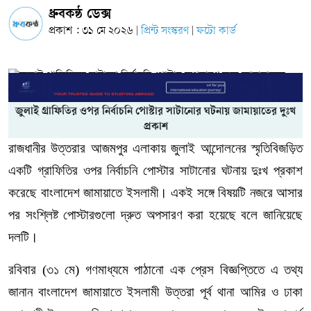
ধ্রুবকন্ঠ ডেক্স
প্রকাশ : ৩১ মে ২০২৬
প্রিন্ট সংস্করণ
ফটো কার্ড
|
|
জুলাই গ্রাফিতির ওপর নির্বাচনি পোস্টার সাটানোর ঘটনায় জামায়াতের দুঃখ
প্রকাশ
রাজধানীর
উত্তরার
আজমপুর
এলাকায়
জুলাই
আন্দোলনের
স্মৃতিবিজড়িত
একটি
গ্রাফিতির
ওপর
নির্বাচনি
পোস্টার
সাটানোর
ঘটনায়
দুঃখ
প্রকাশ
করেছে
বাংলাদেশ
জামায়াতে
ইসলামী।
একই
সঙ্গে
বিষয়টি
নজরে
আসার
পর
সংশ্লিষ্ট
পোস্টারগুলো
দ্রুত
অপসারণ
করা
হয়েছে
বলে
জানিয়েছে
দলটি।
রবিবার
(
৩১
মে
)
গণমাধ্যমে
পাঠানো
এক
প্রেস
বিজ্ঞপ্তিতে
এ
তথ্য
জানান
বাংলাদেশ
জামায়াতে
ইসলামী
উত্তরা
পূর্ব
থানা
আমির
ও
ঢাকা