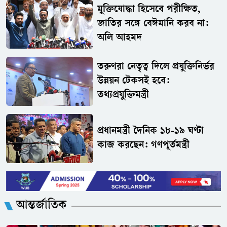
মুক্তিযোদ্ধা হিসেবে পরীক্ষিত,
জাতির সঙ্গে বেঈমানি করব না:
অলি আহমদ
তরুণরা নেতৃত্ব দিলে প্রযুক্তিনির্ভর
উন্নয়ন টেকসই হবে:
তথ্যপ্রযুক্তিমন্ত্রী
প্রধানমন্ত্রী দৈনিক ১৮-১৯ ঘণ্টা
কাজ করছেন: গণপূর্তমন্ত্রী
আন্তর্জাতিক