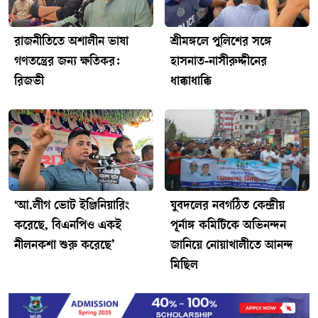
রাজনীতিতে অশালীন ভাষা
শ্রীমঙ্গলে পুলিশের সঙ্গে
গণতন্ত্রের জন্য ক্ষতিকর:
হাসনাত-নাসীরুদ্দীনের
রিজভী
ধাক্কাধাক্কি
‘আ.লীগ ভোট ইঞ্জিনিয়ারিং
যুবদলের নবগঠিত কেন্দ্রীয়
করেছে, বিএনপিও একই
পূর্নাঙ্গ কমিটিকে অভিনন্দন
নীলনকশা শুরু করেছে’
জানিয়ে নোয়াখালীতে আনন্দ
মিছিল