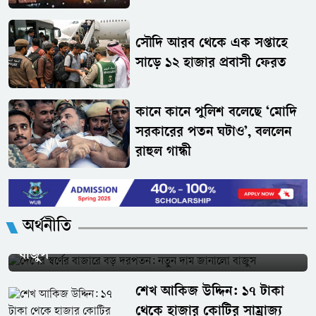
সৌদি আরব থেকে এক সপ্তাহে
সাড়ে ১২ হাজার প্রবাসী ফেরত
কানে কানে পুলিশ বলেছে ‘মোদি
সরকারের পতন ঘটাও’, বললেন
রাহুল গান্ধী
অর্থনীতি
দেশের স্বর্ণের বাজারে বড় দরপতন: নতুন দাম জানালো
বাজুস
শেখ আকিজ উদ্দিন: ১৭ টাকা
থেকে হাজার কোটির সাম্রাজ্য