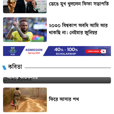
ভেঙে মুখ খুললেন ফিফা সভাপতি
২০৩০ বিশ্বকাপ অবধি আমি আর
থাকছি না: নেইমার জুনিয়র
কবিতা
আদায় কাঁচকলায়
ফিরে আসার পথ