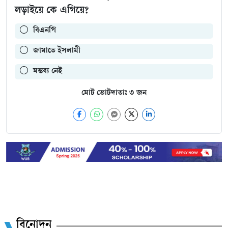
লড়াইয়ে কে এগিয়ে?
বিএনপি
জামাতে ইসলামী
মন্তব্য নেই
মোট ভোটদাতাঃ
৩
জন
বিনোদন