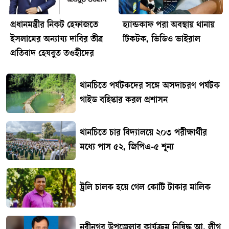
​প্রধানমন্ত্রীর নিকট হেফাজতে
হ্যান্ডকাফ পরা অবস্থায় থানায়
ইসলামের অন্যায্য দাবির তীব্র
টিকটক, ভিডিও ভাইরাল
প্রতিবাদ হেযবুত তওহীদের
থানচিতে পর্যটকদের সঙ্গে অসদাচরণ পর্যটক
গাইড বহিষ্কার করল প্রশাসন
থানচিতে চার বিদ্যালয়ে ২০৩ পরীক্ষার্থীর
মধ্যে পাস ৫২, জিপিএ-৫ শূন্য
ট্রলি চালক হয়ে গেল কোটি টাকার মালিক
নবীনগর উপজেলার কার্যক্রম নিষিদ্ধ আ. লীগ