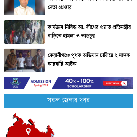
নেতা গ্রেপ্তার
কার্যক্রম নিষিদ্ধ আ. লীগের প্রয়াত প্রতিমন্ত্রীর
বাড়িতে হামলা ও ভাঙচুর
কেরানীগঞ্জে পৃথক অভিযান চালিয়ে ২ মাদক
কারবারি আটক
সকল জেলার খবর