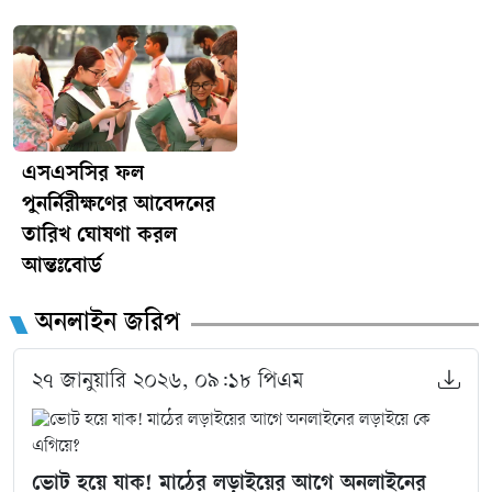
সুষ্ঠু তদন্তের মাধ্যমে দায় নির্ধারণ এবং প্রয়োজনীয় ব্যবস্থা নেওয়া
উচিত।ঘটনার বিষয়ে বক্তব্য জানতে ঈশ্বরগঞ্জ উপজেলা মাধ্যমিক
শিক্ষা কর্মকর্তা মো. আশরাফুল ইসলামের মুঠোফোনে একাধিকবার
যোগাযোগের চেষ্টা করা হলেও তাঁর নম্বরটি বন্ধ পাওয়া যায়।
এনএম/ধ্রুবকন্ঠ
এসএসসির ফল
পুনর্নিরীক্ষণের আবেদনের
তারিখ ঘোষণা করল
আন্তঃবোর্ড
অনলাইন জরিপ
২৭ জানুয়ারি ২০২৬, ০৯:১৮ পিএম
ভোট হয়ে যাক! মাঠের লড়াইয়ের আগে অনলাইনের