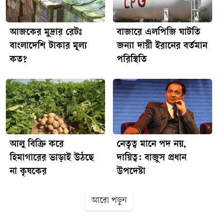
হাজার ৪৪৩ টাকা এবং সনাতন পদ্ধতির প্রতি ভরি স্বর্ণের দাম ১ লাখ
৭৫ হাজার ৪৮৫ টাকা নির্ধারণ করা হয়। যা কার্যকর হয়েছিল সেদিন
আজকের মুদ্রার রেটঃ
বাজারে এলপিজি ঘাটতি
সকাল ১০ টা থেকেই। এনএম/ধ্রুবকন্ঠ
বাংলাদেশি টাকার মূল্য
জন্যা দায়ী ইরানের বর্তমান
কত?
পরিস্থিতি
আলু বিক্রি করে
নেতৃত্ব মানে পদ নয়,
হিমাগারের ভাড়াই উঠছে
দায়িত্ব: বাজুস প্রধান
না কৃষকের
উপদেষ্টা
আরো পড়ুন