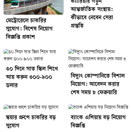
ক্যারিয়ার গড়ুন
টাকা।৪. উপসহকারী প্রকৌশলীপদসংখ্যা : ৪বেতন স্কেল :
আন্তর্জাতিক সংস্থায়:
১৬,০০০–৩৮,৬৪০ টাকা।বয়সসীমাপ্রার্থীদের বয়সসীমা নিয়োগ
কীভাবে নেবেন সেরা
বিজ্ঞপ্তি প্রকাশের তারিখে ১৮ থেকে ৩২ বছরের মধ্যে হতে হবে।
মেট্রোরেলে চাকরির
প্রস্তুতি
আবেদনের প্রক্রিয়াআগ্রহী প্রার্থীদের
সুযোগ: বিশেষ নিয়োগ
অনলাইনে http://beza.teletalk.com.bd ওয়েবসাইটের মাধ্যমে
বিজ্ঞপ্তি প্রকাশ
আবেদন পরীক্ষার ফিবিভিন্ন পদের জন্য টেলিটকের সার্ভিস চার্জসহ
মোট ২২৩ টাকা এবং বিশেষ ক্ষেত্রে (অনগ্রসর ক্ষুদ্র জাতিগোষ্ঠী,
প্রতিবন্ধী ও তৃতীয় লিঙ্গ) ৫৬ টাকা আবেদন করার ৭২ ঘণ্টার মধ্যে
জমা দিতে হবে।এখানে বিস্তারিত দেখুন এনএম/ধ্রুবকন্ঠ
৩০ দিনে সাত স্কিল শিখে
বিদ্যুৎ কোম্পানিতে বিশাল
আয় করুন ৩০০-৯০০
নিয়োগ: আবেদন করার
ডলার
শেষ সময় ৮ ফেব্রুয়ারি
স্কয়ার গ্রুপে চাকরির বড়
ব্যাংক এশিয়ায় বড় নিয়োগ
সুযোগ
বিজ্ঞপ্তি