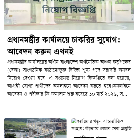
প্রধানমন্ত্রীর কার্যালয়ে চাকরির সুযোগ:
আবেদন করুন এখনই
প্রধানমন্ত্রীর কার্যালয়ের অধীন বাংলাদেশ অর্থনৈতিক অঞ্চল কর্তৃপক্ষের
(বেজা) সাংগঠনিক কাঠামোভুক্ত বিভিন্ন শূন্য পদে সরাসরি জনবল
নিয়োগ দেওয়া হবে। এ সংক্রান্ত নিয়োগ বিজ্ঞপ্তিতে বলা হয়েছে,
আগ্রহী যোগ্য প্রার্থীদের অনলাইনে আবেদন করতে হবে।অনলাইনে
আবেদন ও পরীক্ষার ফি জমাদান শুরু হয়েছে ১০ মার্চ ২০২৬, সকাল
১০টায়। আবেদন জমার শেষ সময় ১০ এপ্রিল ২০২৬, বিকাল পাঁচটা
পর্যন্ত।পদের নাম ও বিবরণ১. কম্পিউটার প্রোগ্রামারপদসংখ্যা :
১বেতন স্কেল : ৩৫,৫০০-৬৭,০১০ টাকা।২. সহকারী
পরিচালকপদসংখ্যা : ১৭বেতন স্কেল : ২২,০০০-৫৩,০৬০ টাকা।৩.
হিসাবরক্ষণ কর্মকর্তাপদসংখ্যা : ২বেতন স্কেল : ২২,০০০–৫৩,০৬০