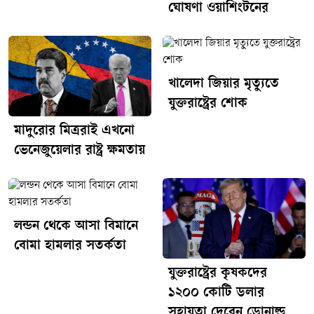
যারা এই সংঘাতে জড়িত নয়, সে কারণেই আমরা এই অনুরোধ
ঘোষণা ওয়াশিংটনের
গ্রহণের সিদ্ধান্ত নিয়েছি।’ সূত্র : বিবিসি এনএম/ধ্রুবকন্ঠ
খালেদা জিয়ার মৃত্যুতে
যুক্তরাষ্ট্রের শোক
মাদুরোর মিত্ররাই এখনো
ভেনেজুয়েলার রাষ্ট্র ক্ষমতায়
লন্ডন থেকে আসা বিমানে
বোমা হামলার সতর্কতা
যুক্তরাষ্ট্রের কৃষকদের
১২০০ কোটি ডলার
সহায়তা দেবেন ডোনাল্ড