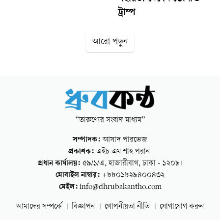
ট্রাম্প
আরো পড়ুন
“তারুণ্যের সংবাদ মাধ্যম”
সম্পাদক:
আসাদ পারভেজ
প্রকাশক:
এইচ এম শাহ পরান
প্রধান কার্যালয়:
৫৯/১/এ, হাজারীবাগ, ঢাকা - ১২০৯।
মোবাইল নাম্বার:
+৮৮০১৮২৯৪০০৪৩২
মেইল:
info@dhrubakantho.com
আমাদের সম্পর্কে
বিজ্ঞাপন
গোপনীয়তা নীতি
যোগাযোগ করুন