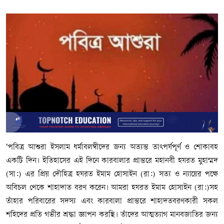
‘পবিত্র আশুরা ইসলাম ধর্মাবলম্বীদের জন্য অত্যন্ত তাৎপর্যপূর্ণ ও শোকাবহ
একটি দিন। ইতিহাসের এই দিনে কারবালার প্রান্তরে মহানবী হযরত মুহাম্মদ
(সা:) এর প্রিয় দৌহিত্র হযরত ইমাম হোসাইন (রা:) সত্য ও ন্যায়ের পক্ষে
অবিচল থেকে শাহাদাত বরণ করেন। আমরা হযরত ইমাম হোসাইন (রা:)সহ
তাঁহার পরিবারের সদস্য এবং কারবালা প্রান্তরে শাহাদতবরণকারী সকল
শহিদের প্রতি গভীর শ্রদ্ধা জ্ঞাপন করছি। তাঁদের আত্মত্যাগ মানবজাতির জন্য