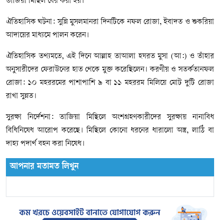
তাজিয়া মিছিল বের করা হয়।
ঐতিহাসিক ঘটনা: সুন্নি মুসলমানরা দিনটিকে নফল রোজা, ইবাদত ও শুকরিয়া
আদায়ের মাধ্যমে পালন করেন।
ঐতিহাসিক তথ্যমতে, এই দিনে আল্লাহ তাআলা হযরত মুসা (আ:) ও তাঁহার
অনুসারীদের ফেরাউনের হাত থেকে মুক্ত করেছিলেন। করণীয় ও সতর্কতানফল
রোজা: ১০ মহররমের পাশাপাশি ৯ বা ১১ মহররম মিলিয়ে মোট দুটি রোজা
রাখা সুন্নত।
সুরক্ষা নির্দেশনা: তাজিয়া মিছিলে অংশগ্রহণকারীদের সুরক্ষায় নানাবিধ
বিধিনিষেধ আরোপ করেছে। মিছিলে কোনো ধরনের ধারালো অস্ত্র, লাঠি বা
দাহ্য পদার্থ বহন করা নিষেধ।
আপনার মতামত লিখুন