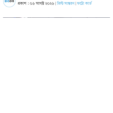
প্রকাশ : ০৬ আগস্ট ২০২৬
প্রিন্ট সংস্করণ
ফটো কার্ড
|
|
ছবি: সংগৃহীত
জুলাই গণ-অভ্যুত্থানের দ্বিতীয় বর্ষপূর্তি উপলক্ষে আয়োজিত এক গণসমাবেশে জাতীয়
নাগরিক পার্টির (এনসিপি) কেন্দ্রীয় সদস্য জুবাইরুল আলম মানিক বলেছেন, ‘যে পুলিশ
জনগণের টাকায় পরিচালিত হয়, সেই পুলিশকেই আমরা পিটিয়ে পিটিয়ে রক্তাক্ত
করেছি।’ একই সঙ্গে তিনি উপজেলা প্রশাসন ও থানা প্রশাসনের সমালোচনা করে