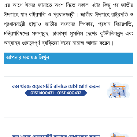
এর
আগে
ঈদের
জামাতে
অংশ
নিতে
সকাল
৭টার
কিছু
পর
জাতীয়
ঈদগাহে
যান
রাষ্ট্রপতি
ও
প্রধানমন্ত্রী।
জাতীয়
ঈদগাহে
রাষ্ট্রপতি
ও
প্রধানমন্ত্রী
ছাড়াও
জাতীয়
সংসদের
স্পিকার
,
প্রধান
বিচারপতি
,
মন্ত্রিপরিষদের
সদস্যবৃন্দ
,
ঢাকাস্থ
মুসলিম
দেশের
কূটনীতিকবৃন্দ
এবং
অন্যান্য
গুরুত্বপূর্ণ
ব্যক্তিরা
ঈদের
নামাজ
আদায়
করেন।
আপনার মতামত লিখুন