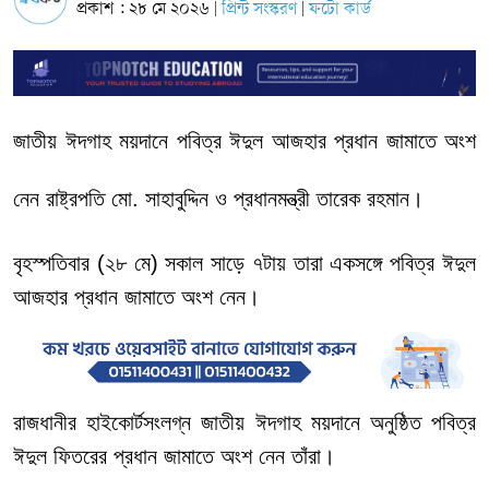
প্রকাশ : ২৮ মে ২০২৬
প্রিন্ট সংস্করণ
ফটো কার্ড
|
|
জাতীয়
ঈদগাহ
ময়দানে
পবিত্র
ঈদুল
আজহার
প্রধান
জামাতে
অংশ
নেন
রাষ্ট্রপতি
মো
.
সাহাবুদ্দিন
ও
প্রধানমন্ত্রী
তারেক
রহমান।
বৃহস্পতিবার
(
২৮
মে
)
সকাল
সাড়ে
৭টায়
তারা
একসঙ্গে
পবিত্র
ঈদুল
আজহার
প্রধান
জামাতে
অংশ
নেন।
রাজধানীর
হাইকোর্টসংলগ্ন
জাতীয়
ঈদগাহ
ময়দানে
অনুষ্ঠিত
পবিত্র
ঈদুল
ফিতরের
প্রধান
জামাতে
অংশ
নেন
তাঁরা।