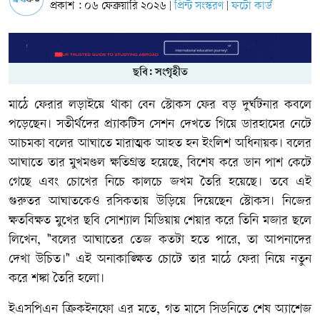
প্রকাশ : ০৬ ফেব্রুয়ারি ২০২৬
প্রিন্ট সংস্করণ
ফটো কার্ড
|
|
ছবি: সংগৃহীত
মাঠে ফেরার লড়াইয়ে থাকা বেন স্টোকস ফের বড় দুর্ঘটনার কবলে
পড়েছেন। সতীর্থদের প্র্যাকটিস সেশন দেখতে গিয়ে ডারহামের নেটে
আচমকা বলের আঘাতে মারাত্মক আহত হন ইংলিশ অধিনায়ক। বলের
আঘাতে তার মুখমণ্ডল ক্ষতিগ্রস্ত হয়েছে, বিশেষ করে ডান পাশ কেটে
গেছে এবং চোখের নিচে কালচে জখম তৈরি হয়েছে। তবে এই
গুরুতর আঘাতকেও রসিকতায় উড়িয়ে দিয়েছেন স্টোকস। নিজের
ক্ষতবিক্ষত মুখের ছবি সোশ্যাল মিডিয়ায় শেয়ার করে তিনি মজার ছলে
লিখেন, "বলের আঘাতের তেজ কতটা হতে পারে, তা আপনাদের
দেখা উচিত।" এই অনাকাঙ্ক্ষিত চোটে তার মাঠে ফেরা নিয়ে নতুন
করে শঙ্কা তৈরি হলো।
ইএসপিএন ক্রিকইনফো এর মতে, গত মাসে সিডনিতে শেষ অ্যাশেজ