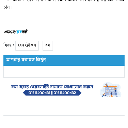
চান।
এনএম/
ধ্রুব
কন্ঠ
বিষয় :
বেন স্টোকস
বল
আপনার মতামত লিখুন