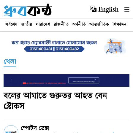
English
সর্বশেষ
জাতীয়
সারাদেশ
রাজনীতি
অর্থনীতি
আন্তর্জাতিক
শিক্ষাঙ্গন
খ
খেলা
বলের আঘাতে গুরুতর আহত বেন
স্টোকস
স্পোর্টস ডেক্স