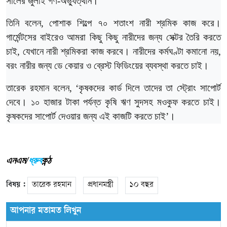
সালের
জুলাই
গণ
-
অভ্যুত্থান।
তিনি
বলেন
,
পোশাক
শিল্পে
৭০
শতাংশ
নারী
শ্রমিক
কাজ
করে।
গার্মেন্টসের
বাইরেও
আমরা
কিছু
কিছু
নারীদের
জন্য
সেক্টর
তৈরি
করতে
চাই
,
যেখানে
নারী
শ্রমিকরা
কাজ
করবে।
নারীদের
কর্মঘণ্টা
কমানো
নয়
,
বরং
নারীর
জন্য
ডে
কেয়ার
ও
ব্রেস্ট
ফিডিংয়ের
ব্যবস্থা
করতে
চাই।
তারেক
রহমান
বলেন
, ‘
কৃষকদের
কার্ড
দিলে
তাদের
তা
স্ট্রোং
সাপোর্ট
দেবে।
১০
হাজার
টাকা
পর্যন্ত
কৃষি
ঋণ
সুদসহ
মওকুফ
করতে
চাই।
কৃষকদের
সাপোর্ট
দেওয়ার
জন্য
এই
কাজটি
করতে
চাই’।
এনএম/
ধ্রুব
কন্ঠ
বিষয় :
তারেক রহমান
প্রধানমন্ত্রী
১০ বছর
আপনার মতামত লিখুন