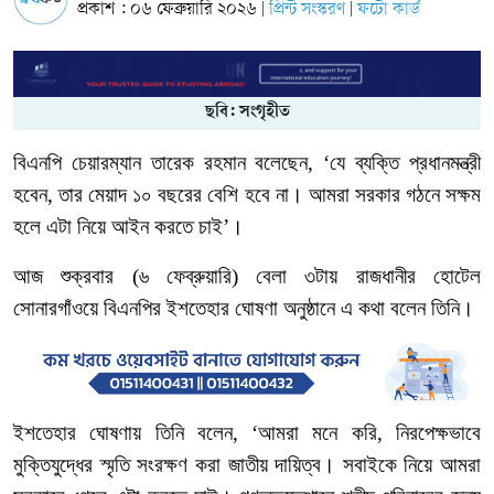
প্রকাশ : ০৬ ফেব্রুয়ারি ২০২৬
প্রিন্ট সংস্করণ
ফটো কার্ড
|
|
ছবি: সংগৃহীত
বিএনপি
চেয়ারম্যান
তারেক
রহমান
বলেছেন
, ‘
যে
ব্যক্তি
প্রধানমন্ত্রী
হবেন
,
তার
মেয়াদ
১০
বছরের
বেশি
হবে
না।
আমরা
সরকার
গঠনে
সক্ষম
হলে
এটা
নিয়ে
আইন
করতে
চাই’।
আজ
শুক্রবার
(
৬
ফেব্রুয়ারি
)
বেলা
৩টায়
রাজধানীর
হোটেল
সোনারগাঁওয়ে
বিএনপির
ইশতেহার
ঘোষণা
অনুষ্ঠানে
এ
কথা
বলেন তিনি।
ইশতেহার
ঘোষণায়
তিনি
বলেন
, ‘
আমরা
মনে
করি
,
নিরপেক্ষভাবে
মুক্তিযুদ্ধের
স্মৃতি
সংরক্ষণ
করা
জাতীয়
দায়িত্ব।
সবাইকে
নিয়ে
আমরা