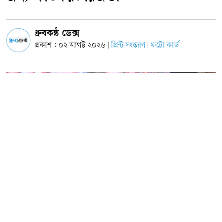
ধ্রুবকন্ঠ ডেক্স
প্রকাশ : ০২ আগস্ট ২০২৬
প্রিন্ট সংস্করণ
ফটো কার্ড
|
|
ছবি: সংগৃহীত
বাংলাদেশ জাতীয়তাবাদী দল (বিএনপি)-এর সিনিয়র যুগ্ম মহাসচিব রুহুল কবীর রিজভী