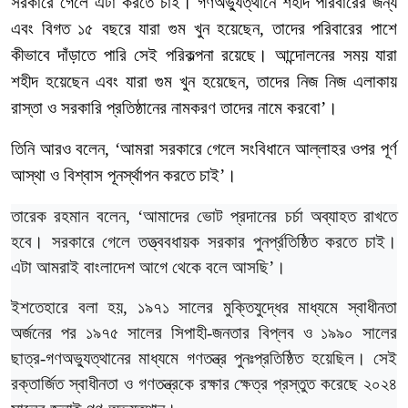
সরকারে
গেলে
এটা
করতে
চাই।
গণঅভ্যুত্থানে
শহীদ
পরিবারের
জন্য
এবং
বিগত
১৫
বছরে
যারা
গুম
খুন
হয়েছেন
,
তাদের
পরিবারের
পাশে
কীভাবে
দাঁড়াতে
পারি
সেই
পরিকল্পনা
রয়েছে।
আন্দোলনের
সময়
যারা
শহীদ
হয়েছেন
এবং
যারা
গুম
খুন
হয়েছেন
,
তাদের
নিজ
নিজ
এলাকায়
রাস্তা
ও
সরকারি
প্রতিষ্ঠানের
নামকরণ
তাদের
নামে
করবো’।
তিনি
আরও
বলেন
, ‘
আমরা
সরকারে
গেলে
সংবিধানে
আল্লাহর
ওপর
পূর্ণ
আস্থা
ও
বিশ্বাস
পূনর্স্থাপন
করতে
চাই’।
তারেক
রহমান
বলেন
, ‘
আমাদের
ভোট
প্রদানের
চর্চা
অব্যাহত
রাখতে
হবে।
সরকারে
গেলে
তত্ত্ববধায়ক
সরকার
পুনর্প্রতিষ্ঠিত
করতে
চাই।
এটা
আমরাই
বাংলাদেশ
আগে
থেকে
বলে
আসছি’।
ইশতেহারে
বলা
হয়
,
১৯৭১
সালের
মুক্তিযুদ্ধের
মাধ্যমে
স্বাধীনতা
অর্জনের
পর
১৯৭৫
সালের
সিপাহী
-
জনতার
বিপ্লব
ও
১৯৯০
সালের
ছাত্র
-
গণঅভ্যুত্থানের
মাধ্যমে
গণতন্ত্র
পুনঃপ্রতিষ্ঠিত
হয়েছিল।
সেই
রক্তার্জিত
স্বাধীনতা
ও
গণতন্ত্রকে
রক্ষার
ক্ষেত্র
প্রস্তুত
করেছে
২০২৪