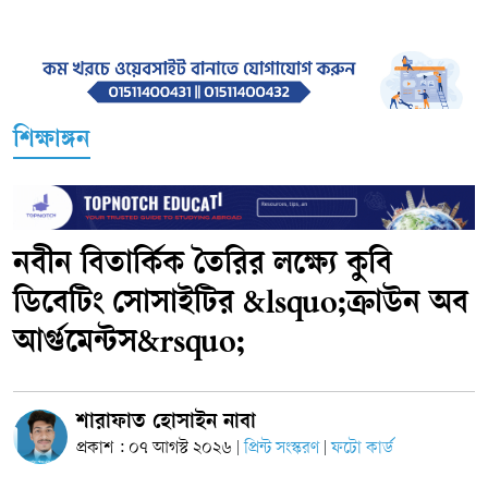
শিক্ষাঙ্গন
নবীন বিতার্কিক তৈরির লক্ষ্যে কুবি
ডিবেটিং সোসাইটির &lsquo;ক্রাউন অব
আর্গুমেন্টস&rsquo;
শারাফাত হোসাইন নাবা
প্রকাশ : ০৭ আগস্ট ২০২৬
প্রিন্ট সংস্করণ
ফটো কার্ড
|
|