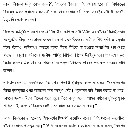
কার্ড, বিচারের জন্য কোন কার্ড?’, ‘ধর্ষকের ঠিকানা, এই বাংলায় হবে না
, ‘ধর্ষকদের
’
বিরুদ্ধে আগুন জ্বালো একসাথে
এবং ‘সারা বাংলায় ধর্ষণ চলে, স্বরাষ্ট্রমন্ত্রী কী করে?’
’
ইত্যাদি স্লোগান দেন।
বিক্ষোভ কর্মসূচিতে অংশ নেওয়া শিক্ষার্থীরা ধর্ষণ ও নারী নির্যাতনের ঘটনায় বিচারহীনতার
সংস্কৃতির তীব্র সমালোচনা করেন। দেশে ধারাবাহিকভাবে নারী ও শিশু ধর্ষণ ও হত্যার
ঘটনা ঘটলেও অধিকাংশ ক্ষেত্রে দ্রুত বিচার নিশ্চিত না হওয়ায় অপরাধীরা পার পেয়ে
যাচ্ছে। বক্তারা ধর্ষকদের সর্বোচ্চ শাস্তি নিশ্চিত, বিশেষ ট্রাইব্যুনালের মাধ্যমে দ্রুত
বিচার কার্যকর এবং নারী ও শিশুদের নিরাপত্তা নিশ্চিতে কার্যকর পদক্ষেপ নেওয়ার দাবি
জানান।
গণযোগাযোগ ও সাংবাদিকতা বিভাগের শিক্ষার্থী ইয়াকুত ফাতেমি বলেন, “বাংলাদেশের
বিচার ব্যবস্থার ওপর আমাদের আর আস্থা নেই। প্রশাসন যদি বিচার করতে না পারে,
তাহলে জনগণ বিচার নিজের হাতে তুলে নিতে বাধ্য হবে। আমরা ধর্ষকের দৃষ্টান্তমূলক
শাস্তি চাই, যাতে ভবিষ্যতে কেউ এমন কাজ করার সাহস না পায়।
”
আইন বিভাগের ২০২১-২২ শিক্ষাবর্ষের শিক্ষার্থী বায়েজিদ বলেন, “এই ধরনের বর্বরোচিত
ঘটনা বাংলাদেশে নতুন নয়।
তিনি সরকারের ব্যর্থতার সমালোচনা করে বলেন, “দেশের
”