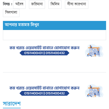
বিষয় :
অবৈধ
জরিমানা
ঝিলিম
সীসা কারখানা
সিলগালা
আপনার মতামত লিখুন
সারাদেশ