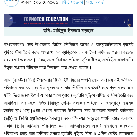
প্রকাশ : ২১ মে ২০২৬
প্রিন্ট সংস্করণ
ফটো কার্ড
|
|
ছবি: মাহিদুল ইসলাম ফরহাদ
চাঁপাইনবাবগঞ্জ সদর উপজেলার ঝিলিম ইউনিয়নে অবৈধ ও অননুমোদিতভাবে ব্যাটারি
পুড়িয়ে সীসা তৈরি করার অপরাধে এক ব্যক্তিকে ১ লক্ষ টাকা অর্থদণ্ড প্রদান করেছে
ভ্রাম্যমাণ আদালত। একই সাথে বিষাক্ত পরিবেশ সৃষ্টিকারী ওই নামবিহীন কারখানাটির
বিদ্যুৎ সংযোগ বিচ্ছিন্ন করে সিলগালা করে দেওয়া হয়েছে।
​আজ (বা ঘটনার দিন) উপজেলার ঝিলিম ইউনিয়নের পাওলি মোড় এলাকায় এই অভিযান
পরিচালনা করা হয়।​স্থানীয় সূত্রে জানা যায়, দীর্ঘদিন ধরে একটি চক্র প্রশাসনের চোখ
ফাঁকি দিয়ে জনবসতিপূর্ণ এলাকার পাশে পুরাতন ব্যাটারি পুড়িয়ে এসিড ও সীসা তৈরি করে
আসছিল। এর ফলে নির্গত বিষাক্ত ধোঁয়ায় এলাকার পরিবেশ ও জনস্বাস্থ্য মারাত্মক
হুমকির মুখে পড়ে।​এমন গোপন সংবাদের ভিত্তিতে সদর উপজেলা সহকারী কমিশনার
(ভূমি) ও নির্বাহী ম্যাজিস্ট্রেট ইকরামুল হক নাহিদ-এর নেতৃত্বে পাওলি মোড় এলাকায়
একটি বিশেষ অভিযান পরিচালিত হয়। অভিযানকালে একটি নামবিহীন কারখানায়
পরিবেশের জন্য চরম ক্ষতিকর উপায়ে ব্যাটারি পুড়িয়ে সীসা ও এসিড তৈরির হাতেনাতে