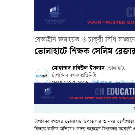
বেআইনি জমায়েত ও চাকুরী বিধি লঙ্ঘন
ভোলাহাটে শিক্ষক সেলিম রেজার বির
মোহাম্মদ রবিউল ইসলাম
ভোলাহাট,
চাঁপাইনবাবগঞ্জ প্রতিনিধি
প্রকাশ : ২১ মে ২০২৬
প্রিন্ট সংস্করণ
ফটো কার্ড
|
|
চাঁপাইনবাবগঞ্জের ভোলাহাট উপজেলার ৩ নম্বর তেলীপাড়া 
বিরুদ্ধে আনিত অভিযোগ তদন্ত করেছেন উপজেলা সহকারী প্র