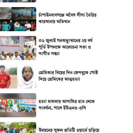
চাঁপাইনবাবগঞ্জে অবৈধ সীসা তৈরির
কারখানায় অভিযান
৩৬ জুলাই গনঅভ্যুত্থানের ২য় বর্ষ
পূর্তি উপলক্ষে আলোচনা সভা ও
সংগীত সন্ধ্যা
প্রেমিকার বিয়ের দিন ফেসবুকে পোস্ট
দিয়ে প্রেমিকের আত্মহত্যা
হত্যা মামলার আসামির হাত থেকে
সংবর্ধনা, পাশে ইউএনও-ওসি
উন্নয়নের সুফল প্রতিটি ওয়ার্ডে ছড়িয়ে