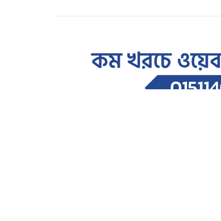
সারাদেশ
চাঁপাইনবাবগঞ্জে অবৈধ সীসা ত