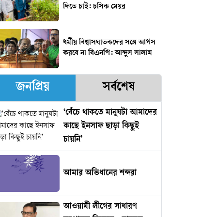
দিতে চাই: চসিক মেয়র
ধর্মীয় বিশ্বাসঘাতকদের সঙ্গে আপস
করবে না বিএনপি: আব্দুস সালাম
জনপ্রিয়
সর্বশেষ
‘বেঁচে থাকতে মানুষটা আমাদের
কাছে ইনসাফ ছাড়া কিছুই
চায়নি’
আমার অভিধানের শব্দরা
আওয়ামী লীগের সাধারণ