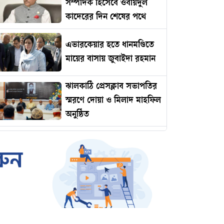
সম্পাদক হিসেবে ওবায়দুল
কাদেরের দিন শেষের পথে
এভারকেয়ার হতে ধানমণ্ডিতে
মায়ের বাসায় জুবাইদা রহমান
ঝালকাঠি প্রেসক্লাব সভাপতির
স্মরণে দোয়া ও মিলাদ মাহফিল
অনুষ্ঠিত
রোমানিয়ায় পাঠানোর নামে
কোটি টাকার প্রতারণা
ইমামকে মারধরের অভিযোগে
ঝালকাঠিতে বিএনপি নেতার
বিচারের দাবিতে বিক্ষোভ