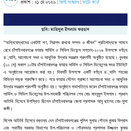
প্রকাশ : ২১ মে ২০২৬
প্রিন্ট সংস্করণ
ফটো কার্ড
|
|
ছবি: মাহিদুল ইসলাম ফরহাদ
অগ্নিযোদ্ধাদের
একটাই
পণ
,
নিরাপদ
রাখবো
সম্পদ
ও
জীবন
প্রতিপাদ্যকে
সামনে
“
”
রেখে
চাঁপাইনবাবগঞ্জে
ফায়ার
সার্ভিস
ও
সিভিল
ডিফেন্স
সপ্তাহ
-
২০২৬
উপলক্ষে
বর্ণাঢ্য
র
‌
্যালি
,
আলোচনা
সভা
ও
আধুনিক
উদ্ধার
সরঞ্জাম
প্রদর্শনী
অনুষ্ঠিত
হয়েছে।
বুধবার
(
২০
মে
)
সকাল
১০টায়
চাঁপাইনবাবগঞ্জ
ফায়ার
সার্ভিস
ও
সিভিল
ডিফেন্সের
সদর
ইউনিটে
এ
অনুষ্ঠানের
আয়োজন
করা
হয়।
দিবসটি
উপলক্ষে
একটি
বর্ণাঢ্য
র
‌
্যালি
শহরের
বিভিন্ন
সড়ক
প্রদক্ষিণ
করে।
পরে
ফায়ার
স্টেশন
প্রাঙ্গণে
আলোচনা
সভা
ও
আধুনিক
উদ্ধার
সরঞ্জাম
প্রদর্শনী
অনুষ্ঠিত
হয়।
অনুষ্ঠানে
সভাপতিত্ব
করেন
চাঁপাইনবাবগঞ্জ
ফায়ার
সার্ভিস
ও
সিভিল
ডিফেন্সের
উপ
-
সহকারী
পরিচালক
শেখ
মোঃ
মাহবুবুল
ইসলাম।
প্রধান
অতিথি
হিসেবে
উপস্থিত
ছিলেন
চাঁপাইনবাবগঞ্জ
জেলা
প্রশাসক
আবু
ছালেহ
মোঃ
মুসা
জঙ্গী।
বিশেষ
অতিথি
হিসেবে
বক্তব্য
দেন
চাঁপাইনবাবগঞ্জের
পুলিশ
সুপার
গৌতম
কুমার
বিশ্বাস
এবং
স্থানীয়
সরকার
বিভাগের
উপ
-
পরিচালক
ও
পৌরসভার
প্রশাসক
উজ্জ্বল
কুমার