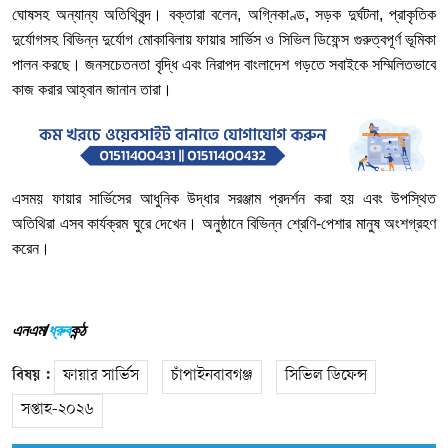
ঘোষসহ
অন্যান্য
অতিথিবৃন্দ।
বক্তারা
বলেন
,
অগ্নিকাণ্ড
,
সড়ক
দুর্ঘটনা
,
প্রাকৃতিক
দুর্যোগসহ
বিভিন্ন
দুর্যোগ
মোকাবিলায়
ফায়ার
সার্ভিস
ও
সিভিল
ডিফেন্স
গুরুত্বপূর্ণ
ভূমিকা
পালন
করছে।
জনসচেতনতা
বৃদ্ধি
এবং
নিরাপদ
বাংলাদেশ
গড়তে
সবাইকে
সম্মিলিতভাবে
কাজ
করার
আহ্বান
জানান
তারা।
এসময়
ফায়ার
সার্ভিসের
আধুনিক
উদ্ধার
সরঞ্জাম
প্রদর্শন
করা
হয়
এবং
উপস্থিত
অতিথিরা
এসব
কার্যক্রম
ঘুরে
দেখেন।
অনুষ্ঠানে
বিভিন্ন
শ্রেণি
-
পেশার
মানুষ
অংশগ্রহণ
করেন।
এনএম/
ধ্রুব
কন্ঠ
বিষয় :
ফায়ার সার্ভিস
চাঁপাইনবাবগঞ্জ
সিভিল ডিফেন্স
সপ্তাহ-২০২৬