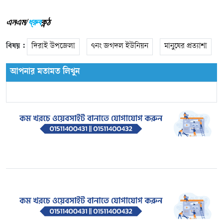
এনএম/
ধ্রুব
কন্ঠ
বিষয় :
দিরাই উপজেলা
৭নং জগদল ইউনিয়ন
মানুষের প্রত্যাশা
আপনার মতামত লিখুন