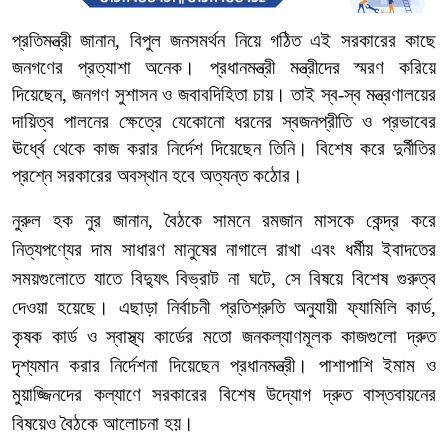
প্রতিমন্ত্রী
জানান
,
বিপুল
জনসমর্থন
নিয়ে
গঠিত
এই
সরকারের
কাছে
জনগণের
প্রত্যাশা
অনেক।
প্রধানমন্ত্রী
মন্ত্রীদের
স্মরণ
করিয়ে
দিয়েছেন
,
জনগণ
সুশাসন
ও
জবাবদিহিতা
চায়।
তাই
স্ব
-
স্ব
মন্ত্রণালয়ের
দায়িত্ব
পালনের
ক্ষেত্রে
যেকোনো
ধরনের
স্বজনপ্রীতি
ও
প্রভাবের
ঊর্ধ্বে
থেকে
কাজ
করার
নির্দেশ
দিয়েছেন
তিনি।
বিশেষ
করে
দুর্নীতির
প্রশ্নে
সরকারের
অবস্থান
হবে
অত্যন্ত
কঠোর।
নুরুল
হক
নুর
জানান
,
বৈঠকে
সামনে
রমজান
মাসকে
কেন্দ্র
করে
নিত্যপণ্যের
দাম
সাধারণ
মানুষের
নাগালে
রাখা
এবং
ধর্মীয়
ইবাদতের
সময়গুলোতে
যাতে
বিদ্যুৎ
বিভ্রাট
না
ঘটে
,
সে
বিষয়ে
বিশেষ
গুরুত্ব
দেওয়া
হয়েছে।
এছাড়া
নির্বাচনী
প্রতিশ্রুতি
অনুযায়ী
ফ্যামিলি
কার্ড
,
কৃষক
কার্ড
ও
স্বাস্থ্য
কার্ডের
মতো
জনকল্যাণমূলক
কাজগুলো
দ্রুত
দৃশ্যমান
করার
নির্দেশনা
দিয়েছেন
প্রধানমন্ত্রী।
পাশাপাশি
ইমাম
ও
মুয়াজ্জিনদের
কল্যাণে
সরকারের
বিশেষ
উদ্যোগ
দ্রুত
বাস্তবায়নের
বিষয়েও
বৈঠকে
আলোচনা
হয়।