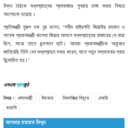
উক্ত
বৈঠকে
মধ্যপ্রাচ্যের
শ্রমবাজার
পুনরায়
চাঙ্গা
করার
বিষয়ে
আলোচনা
হয়েছে।
প্রতিমন্ত্রী
নুরুল
হক
নুর
বলেন
, ‘
শহীদ
রাষ্ট্রপতি
জিয়াউর
রহমান
ও
সাবেক
প্রধানমন্ত্রী
খালেদা
জিয়ার
আমলে
মধ্যপ্রাচ্যের
বাজারের
যে
ধারা
ছিল
,
মাঝে
তাতে
ছন্দপতন
ঘটে।
আমরা
প্রধানমন্ত্রীকে
অনুরোধ
জানিয়েছি
তিনি
যেন
মধ্যপ্রাচ্য
সফর
করেন
,
যাতে
নতুন
সম্ভাবনার
দ্বার
উন্মোচিত
হয়।
’
এনএম/
ধ্রুব
কন্ঠ
বিষয় :
প্রধানমন্ত্রী
ইফতার
নিরবচ্ছিন্ন বিদ্যুত
সেহরি
তারাবি
আপনার মতামত লিখুন