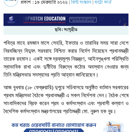
প্রকাশ : ১৮ ফেব্রুয়ারি ২০২৬
প্রিন্ট সংস্করণ
ফটো কার্ড
|
|
ছবি: সংগৃহীত
পবিত্র
মাহে
রমজান
মাসে
সেহরি
,
ইফতার
ও
তারাবির
সময়
সারা
দেশে
নিরবচ্ছিন্ন
বিদ্যুৎ
সরবরাহ
নিশ্চিত
করার
নির্দেশ
দিয়েছেন
প্রধানমন্ত্রী
তারেক
রহমান।
একই
সঙ্গে
দ্রব্যমূল্য
নিয়ন্ত্রণ
,
আইনশৃঙ্খলা
পরিস্থিতি
স্বাভাবিক
রাখা
এবং
দুর্নীতির
বিরুদ্ধে
কঠোর
অবস্থান
নেওয়ার
জন্য
তিনি মন্ত্রিসভার
সদস্যদের
প্রতি
আহ্বান
জানিয়েছেন।
আজ বুধবার
(
১৮
ফেব্রুয়ারি
)
দুপুরে
সচিবালয়ে
অনুষ্ঠিত
বর্তমান
সরকারের
প্রথম
মন্ত্রিসভা
বৈঠকে
প্রধানমন্ত্রী
এ সকল
নির্দেশনা
দেন।
বৈঠক
শেষে
সাংবাদিকদের
ব্রিফ
করেন
শ্রম
ও
কর্মসংস্থান
এবং
প্রবাসী
কল্যাণ
ও
বৈদেশিক
কর্মসংস্থান
মন্ত্রণালয়ের
প্রতিমন্ত্রী
মো
.
নুরুল
হক
নুর।