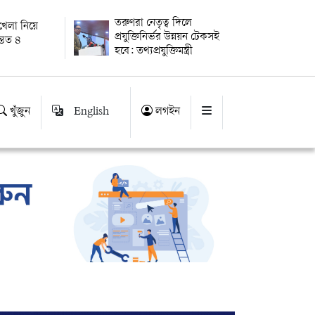
তরুণরা নেতৃত্ব দিলে
খেলা নিয়ে
প্রযুক্তিনির্ভর উন্নয়ন টেকসই
্তত ৪
হবে: তথ্যপ্রযুক্তিমন্ত্রী
খুঁজুন
English
লগইন