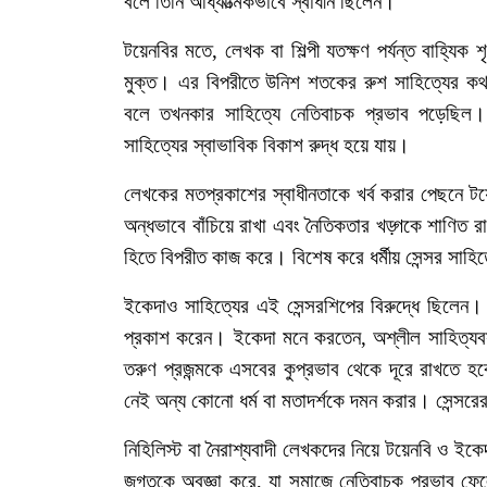
বলে
তিনি
আধ্যাত্মিকভাবে
স্বাধীন
ছিলেন।
টয়েনবির
মতে
,
লেখক
বা
শিল্পী
যতক্ষণ
পর্যন্ত
বাহ্যিক
শ
মুক্ত।
এর
বিপরীতে
উনিশ
শতকের
রুশ
সাহিত্যের
কথ
বলে
তখনকার
সাহিত্যে
নেতিবাচক
প্রভাব
পড়েছিল।
সাহিত্যের
স্বাভাবিক
বিকাশ
রুদ্ধ
হয়ে
যায়।
লেখকের
মতপ্রকাশের
স্বাধীনতাকে
খর্ব
করার
পেছনে
টয
অন্ধভাবে
বাঁচিয়ে
রাখা
এবং
নৈতিকতার
খড়্গকে
শাণিত
র
হিতে
বিপরীত
কাজ
করে।
বিশেষ
করে
ধর্মীয়
সেন্সর
সাহিত
ইকেদাও
সাহিত্যের
এই
সেন্সরশিপের
বিরুদ্ধে
ছিলেন।
প্রকাশ
করেন।
ইকেদা
মনে
করতেন
,
অশ্লীল
সাহিত্যব
তরুণ
প্রজন্মকে
এসবের
কুপ্রভাব
থেকে
দূরে
রাখতে
হ
নেই
অন্য
কোনো
ধর্ম
বা
মতাদর্শকে
দমন
করার।
সেন্সরে
নিহিলিস্ট
বা
নৈরাশ্যবাদী
লেখকদের
নিয়ে
টয়েনবি
ও
ইকে
জগতকে
অবজ্ঞা
করে
,
যা
সমাজে
নেতিবাচক
প্রভাব
ফে