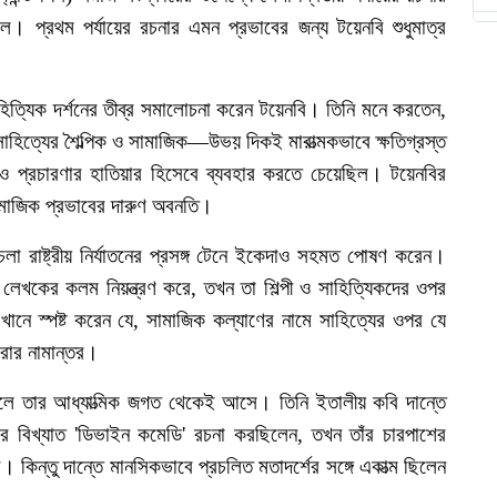
িল।
প্রথম
পর্যায়ের
রচনার
এমন
প্রভাবের
জন্য
টয়েনবি
শুধুমাত্র
হিত্যিক
দর্শনের
তীব্র
সমালোচনা
করেন
টয়েনবি।
তিনি
মনে
করতেন
,
সাহিত্যের
শৈল্পিক
ও
সামাজিক
—
উভয়
দিকই
মারাত্মকভাবে
ক্ষতিগ্রস্ত
ও
প্রচারণার
হাতিয়ার
হিসেবে
ব্যবহার
করতে
চেয়েছিল।
টয়েনবির
মাজিক
প্রভাবের
দারুণ
অবনতি।
চলা
রাষ্ট্রীয়
নির্যাতনের
প্রসঙ্গ
টেনে
ইকেদাও
সহমত
পোষণ
করেন।
লেখকের
কলম
নিয়ন্ত্রণ
করে
,
তখন
তা
শিল্পী
ও
সাহিত্যিকদের
ওপর
খানে
স্পষ্ট
করেন
যে
,
সামাজিক
কল্যাণের
নামে
সাহিত্যের
ওপর
যে
রার
নামান্তর।
লে
তার
আধ্যাত্মিক
জগত
থেকেই
আসে।
তিনি
ইতালীয়
কবি
দান্তে
ঁর
বিখ্যাত
'
ডিভাইন
কমেডি
'
রচনা
করছিলেন
,
তখন
তাঁর
চারপাশের
র।
কিন্তু
দান্তে
মানসিকভাবে
প্রচলিত
মতাদর্শের
সঙ্গে
একাত্ম
ছিলেন