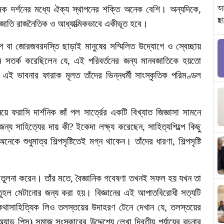
মিক
দর্শনের
মধ্যে
ঐক্য
স্থাপনের
শক্তি
অনেক
বেশি।
অন্যদিকে
,
জাতি
রাজনৈতিক
ও
আধ্যাত্মিকভাবে
একীভূত
হবে।
প
বা
জোরজবরদস্তি
ছাড়াই
মানুষের
সম্মিলিত
উদ্যোগে
ও
স্বেচ্ছায়
ি
সতর্ক
করেছিলেন
যে
,
এই
পরিবর্তনের
জন্য
মানবজাতিকে
হয়তো
এই
ভাবনার
ফারাক
মূলত
তাঁদের
ভিন্নধর্মী
সাংস্কৃতিক
পরিমণ্ডল
িয়ে
ফরাসি
দার্শনিক
জাঁ
পল
সার্ত্রের
একটি
বিখ্যাত
জিজ্ঞাসা
সামনে
জন্য
সাহিত্যের
দায়
কী
?
ইকেদা
লক্ষ্য
করেছেন
,
সাহিত্যশিল্পে
কিছু
অনেকে
শুধুমাত্র
শিল্পসৃষ্টিতেই
মগ্ন
থাকেন।
তাঁদের
ধারণা
,
শিল্পসৃষ্টি
তুলনা
করেন।
তাঁর
মতে
,
বৈজ্ঞানিক
গবেষণা
তখনই
সফল
হয়
যখন
তা
ূহল
মেটানোর
জন্য
করা
হয়।
বিজ্ঞানের
এই
আপাতবিরোধী
সত্যটি
কথাসাহিত্যিক
লিও
তলস্তয়ের
উদাহরণ
টেনে
দেখান
যে
,
তলস্তয়ের
অ্যান্ড
পিস
)
সমাজ
সংস্কারের
উদ্দেশ্যে
লেখা
দ্বিতীয়
পর্যায়ের
রচনার