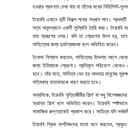
হওয়ার
প্রবণতা
দেখা
যায়
যা
তাঁদের
মধ্যে
নিহিলিস্ট
-
সুল
টয়েনবি
এখানে
দুটি
বিকল্প
পথের
সন্ধান
পান।
প্রথমটি
সত্য
অনুসন্ধানে
একটি
সুস্থিতি
তৈরি
করা।
টয়েনবি
ম
তার
স্বরূপের
ওপর।
যদি
তা
প্রেরণার
উৎস
হয়
,
তবে
সাহিত্যের
জন্য
দুর্ভাগ্যজনক
বলে
অভিহিত
করেন।
ইকেদা
বিশ্বাস
করতেন
,
সাহিত্যের
উদ্দেশ্য
আগে
থেকে
জন্য
ইতিবাচক
প্রেরণা।
প্রতিকূল
পরিবেশে
থেকেও
হবে।
তাঁর
মতে
,
সাহিত্য
যেন
হয়
অসহায়
মানুষের
সুরক্
সত্যিকার
হাহাকারকে
ধারণ
করতে
হবে।
অন্যদিকে
,
টয়েনবি
'
বৃত্তিজীবীর
শিল্প
'
বা
শুধু
বিশেষজ্ঞদের
'
ভ্রান্ত
শিল্প
'
বলে
অভিহিত
করেন।
টয়েনবি
স্পষ্টভাবে
সামাজিক
রুগ্ণতাকেই
প্রকাশ
করে।
সাহিত্য
যদি
সর্বজন
টয়েনবি
গ্রিক
দার্শনিকদের
মতো
মনে
করতেন
,
প্রকৃত