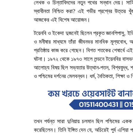
লেখক
ও
চিন্তাবিদদের
নতুন
পথের
সন্ধান
দেয়।
সাহ
স্বাধীনতা
নিশ্চিত
করা
?
এই
গভীর
প্রশ্নের
উত্তর
খু
আজকের
এই
বিশেষ
আয়োজন।
টয়েনবি
ও
ইকেদা
দুজনেই
ছিলেন
প্রকৃত
জ্ঞানপিপাসু
,
ইত
ও
মনীষার
মাধ্যমে
তাঁরা
জীবনভর
মানবিক
মূল্যবোধ
,
অ
প্রতিষ্ঠায়
কাজ
করে
গেছেন।
বিগত
শতকের
শেষার্ধে
এই
ঘটনা।
১৯৭২
থেকে
১৯৭৩
সালে
লন্ডনে
টয়েনবির
বাসভ
আলোচ্য
বিষয়
ছিল
সভ্যতার
উত্থান
-
পতন
,
বিশ্বযুদ্ধ
,
শ
ও
পশ্চিমের
দর্শনের
মেলবন্ধন।
ধর্ম
,
নৈতিকতা
,
শিক্ষা
ও
শ
তখন
পর্যন্ত
সারা
দুনিয়ায়
চলমান
ছিল
পশ্চিমের
একক
করেছিলেন।
তিনি
ইঙ্গিত
দেন
যে
,
অচিরেই
পূর্ব
এশিয়া
প