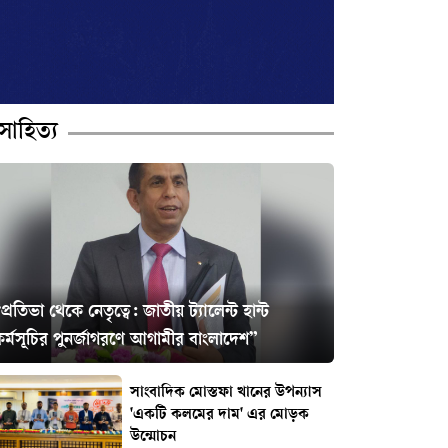
সাহিত্য
প্রতিভা থেকে নেতৃত্বে: জাতীয় ট্যালেন্ট হান্ট
র্মসূচির পুনর্জাগরণে আগামীর বাংলাদেশ”
সাংবাদিক মোস্তফা খানের উপন্যাস
'একটি কলমের দাম' এর মোড়ক
উন্মোচন