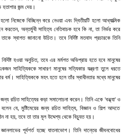
ভ
হতাশার
জন্ম
দেয়।
হলো
নিজেকে
বিচ্ছিন্ন
করে
নেওয়া
এবং
দ্বিতীয়টি
হলো
আধ্যাত্মিক
নে
করতেন
,
অন্তর্মুখী
সাহিত্য
নেতিবাচক
হবে
কি
না
,
তা
নির্ভর
করে
তাকে
স্বাগত
জানানো
উচিত।
তবে
নির্দিষ্ট
মতবাদ
প্রচারকে
তিনি
নির্দিষ্ট
হওয়া
অনুচিত
,
তবে
এর
মর্মগত
অভিপ্রায়
হতে
হবে
মানুষের
একজন
সাহিত্যিককে
সাধারণ
মানুষের
সত্যিকার
যন্ত্রণা
তুলে
ধরতে
ষার
বর্ম।
সাহিত্যিককে
মহৎ
হতে
হলে
তাঁর
স্বাধীনতার
মধ্যে
মানুষের
জন্য
রচিত
সাহিত্যের
কড়া
সমালোচনা
করেন।
তিনি
একে
'
বন্ধ্যা
'
ও
বলেন
যে
,
মুষ্টিমেয়ের
জন্য
রচিত
সাহিত্য
,
বিজ্ঞান
ও
শিল্প
আদতে
ীন
না
হয়
,
তবে
তা
তার
মূল
উদ্দেশ্য
থেকে
বিচ্যুত
হয়।
জ্ঞানলাভের
পূর্বশর্ত
হচ্ছে
যাতনাভোগ।
তিনি
দান্তের
জীবনবোধের