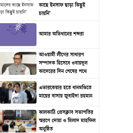
কাছে ইনসাফ ছাড়া কিছুই
চায়নি’
আমার অভিধানের শব্দরা
আওয়ামী লীগের সাধারণ
সম্পাদক হিসেবে ওবায়দুল
কাদেরের দিন শেষের পথে
এভারকেয়ার হতে ধানমণ্ডিতে
মায়ের বাসায় জুবাইদা রহমান
ঝালকাঠি প্রেসক্লাব সভাপতির
স্মরণে দোয়া ও মিলাদ মাহফিল
অনুষ্ঠিত