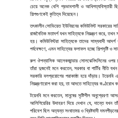
চেয়ে
অনেক
বেশি
প্রভাবশালী
ও
আধিপত্যবিস্তারী
ছ
শিল্পগুণকেই
কৃতিত্ব
দিয়েছেন।
তৎকালীন
সোভিয়েত
ইউনিয়নের
কমিউনিস্ট
সরকারের
সা
রাজনৈতিক
মতাদর্শ
যখন
সাহিত্যকে
নিয়ন্ত্রণ
করে
,
তখন
হয়।
কমিউনিস্টরা
সাহিত্যকে
তাদের
সাম্যবাদী
আদর্শ
পর্যবেক্ষণে
,
এমন
সাহিত্যের
ফলাফল
হচ্ছে
শিল্পসৃষ্টি
ও
সা
রুশ
ঔপন্যাসিক
আলেকজান্ডার
সোলঝেনিৎসিনের
ওপর
তাঁরা
দুজনেই
মনে
করতেন
,
সরকার
বা
পার্টির
নীতি
যখন
সরকারি
বলপ্রয়োগের
পরাকাষ্ঠা
হয়ে
দাঁড়ায়।
টয়েনবি
এ
নিয়ন্ত্রণারোপ
করা
হয়
,
তা
আদতে
সাহিত্যের
কণ্ঠরোধ
ক
টয়েনবি
মনে
করতেন
,
মানুষের
সৃষ্টিশীল
অনুপ্রেরণা
আস
আলিগিয়েরির
উদাহরণ
দিয়ে
দেখান
যে
,
দান্তে
যখন
তা
পরিবেশ
ছিল
অত্যন্ত
সংঘাতময়
ও
খ্রিষ্টবাদী
দমনপীড়নে