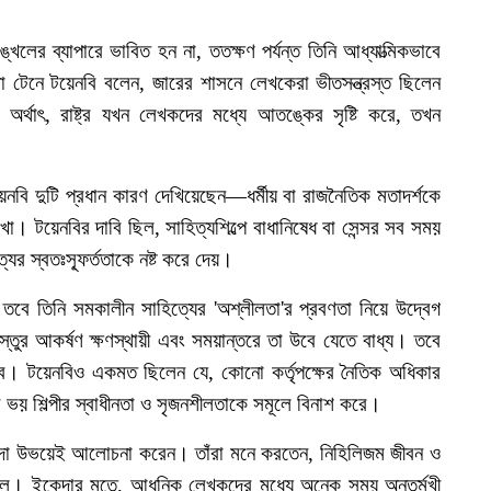
ৃঙ্খলের
ব্যাপারে
ভাবিত
হন
না
,
ততক্ষণ
পর্যন্ত
তিনি
আধ্যাত্মিকভাবে
া
টেনে
টয়েনবি
বলেন
,
জারের
শাসনে
লেখকেরা
ভীতসন্ত্রস্ত
ছিলেন
অর্থাৎ
,
রাষ্ট্র
যখন
লেখকদের
মধ্যে
আতঙ্কের
সৃষ্টি
করে
,
তখন
়েনবি
দুটি
প্রধান
কারণ
দেখিয়েছেন
—
ধর্মীয়
বা
রাজনৈতিক
মতাদর্শকে
াখা।
টয়েনবির
দাবি
ছিল
,
সাহিত্যশিল্পে
বাধানিষেধ
বা
সেন্সর
সব
সময়
্যের
স্বতঃস্ফূর্ততাকে
নষ্ট
করে
দেয়।
তবে
তিনি
সমকালীন
সাহিত্যের
'
অশ্লীলতা
'
র
প্রবণতা
নিয়ে
উদ্বেগ
স্তুর
আকর্ষণ
ক্ষণস্থায়ী
এবং
সময়ান্তরে
তা
উবে
যেতে
বাধ্য।
তবে
বে।
টয়েনবিও
একমত
ছিলেন
যে
,
কোনো
কর্তৃপক্ষের
নৈতিক
অধিকার
র
ভয়
শিল্পীর
স্বাধীনতা
ও
সৃজনশীলতাকে
সমূলে
বিনাশ
করে।
দা
উভয়েই
আলোচনা
করেন।
তাঁরা
মনে
করতেন
,
নিহিলিজম
জীবন
ও
লে।
ইকেদার
মতে
,
আধুনিক
লেখকদের
মধ্যে
অনেক
সময়
অন্তর্মুখী