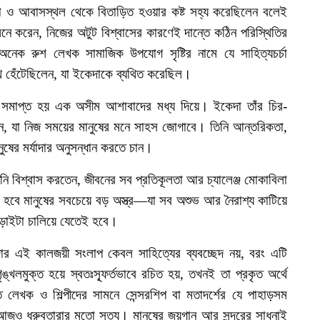
া
ও
আবাসস্থল
থেকে
বিতাড়িত
হওয়ার
কষ্ট
সহ্য
করেছিলেন
বলেই
মনে
করেন
,
নিজের
অটুট
বিশ্বাসের
কারণেই
দান্তে
কঠিন
পরিস্থিতির
অনেক
রুশ
লেখক
সামাজিক
উপযোগ
সৃষ্টির
নামে
যে
সাহিত্যচর্চা
ে
হেঁটেছিলেন
,
যা
ইকেদাকে
ব্যথিত
করেছিল।
সমাপ্ত
হয়
এক
অসীম
আশাবাদের
মধ্য
দিয়ে।
ইকেদা
তাঁর
চির
-
ন
,
যা
নিজ
সময়ের
মানুষের
মনে
সাহস
জোগাবে।
তিনি
আন্তরিকতা
,
নুষের
মর্যাদার
অনুসন্ধান
করতে
চান।
নি
বিশ্বাস
করতেন
,
জীবনের
সব
প্রতিকূলতা
আর
চ্যালেঞ্জ
মোকাবিলা
হবে
মানুষের
সবচেয়ে
বড়
অস্ত্র
—
যা
সব
অশুভ
আর
নৈরাশ্য
কাটিয়ে
ড়াইটা
চালিয়ে
যেতেই
হবে।
ার
এই
কালজয়ী
সংলাপ
কেবল
সাহিত্যের
ব্যবচ্ছেদ
নয়
,
বরং
এটি
ৃঙ্খলমুক্ত
হয়ে
স্বতঃস্ফূর্তভাবে
রচিত
হয়
,
তখনই
তা
প্রকৃত
অর্থে
ে
লেখক
ও
শিল্পীদের
সামনে
সেন্সরশিপ
বা
মতাদর্শের
যে
পাহাড়সম
আজও
ধ্রুবতারার
মতো
সত্য।
মানুষের
জয়গান
আর
সুন্দরের
সাধনাই