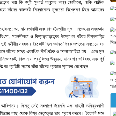
িত্যের
দায়
কি
শুধুই
ক্ষুধার্ত
মানুষের
অন্ন
জোটানো
,
নাকি
আত্মিক
ঁজতে
তাঁদের
কালজয়ী
সিদ্ধান্তের
চুলচেরা
বিশ্লেষণ
নিয়ে
আমাদের
িহাসসচেতন
,
মানবতাবাদী
এবং
বিশ্বমৈত্রীর
দূত।
নিজেদের
লব্ধজ্ঞান
হিংসা
,
সহনশীলতা
ও
বিশ্বভ্রাতৃত্বের
উদ্বোধন
ঘটিয়ে
বিশ্বশান্তি
দুই
মনীষীর
মধ্যকার
বৈঠকটি
ছিল
জ্ঞানতাত্ত্বিক
জগতের
সবচেয়ে
বড়
বনে
তাঁদের
মধ্যে
একাধিক
দীর্ঘ
বৈঠক
ও
আলাপচারিতা
হয়।
এতে
মূল
ান্তিসংকট
,
বিজ্ঞান
ও
প্রযুক্তির
উন্নয়ন
,
মানবতার
ভবিষ্যৎ
এবং
পূর্ব
িল্পের
প্রতিটি
স্তরে
তাঁরা
তাঁদের
প্রজ্ঞার
স্বাক্ষর
রেখেছেন।
আধিপত্য।
কিন্তু
সেই
সংলাপে
টয়েনবি
এক
সাহসী
ভবিষ্যৎবাণী
শ্চিমের
কাছ
থেকে
বিশ্ব
নেতৃত্বের
ভার
গ্রহণ
করবে।
টয়েনবি
মনে