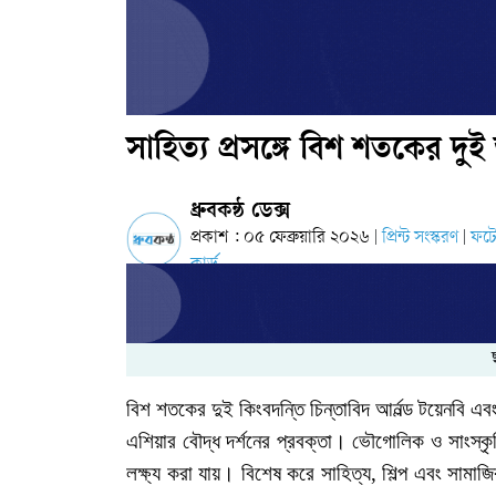
সাহিত্য প্রসঙ্গে বিশ শতকের দুই ভ
ধ্রুবকন্ঠ ডেক্স
প্রকাশ : ০৫ ফেব্রুয়ারি ২০২৬
প্রিন্ট সংস্করণ
ফট
|
|
কার্ড
বিশ
শতকের
দুই
কিংবদন্তি
চিন্তাবিদ
আর্নল্ড
টয়েনবি
এব
এশিয়ার
বৌদ্ধ
দর্শনের
প্রবক্তা।
ভৌগোলিক
ও
সাংস্ক
লক্ষ্য
করা
যায়।
বিশেষ
করে
সাহিত্য
,
শিল্প
এবং
সামাজ