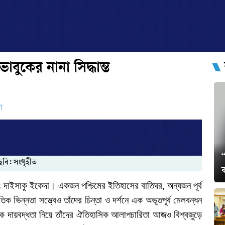
াবুকের নানা সিদ্ধান্ত
ো
“
ছবি: সংগৃহীত
ক
ং
দাইসাকু
ইকেদা।
একজন
পশ্চিমের
ইতিহাসের
বাতিঘর
,
অন্যজন
পূর্ব
ৃতিক
ভিন্নতা
সত্ত্বেও
তাঁদের
চিন্তা
ও
দর্শনে
এক
অভূতপূর্ব
মেলবন্ধন
িক
দায়বদ্ধতা
নিয়ে
তাঁদের
ঐতিহাসিক
আলাপচারিতা
আজও
বিশ্বজুড়ে