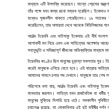
মাধ্যমে
এটি
উপলব্ধি
করেছেন।
দান্তে
প্রেমের
যন্ত্রণ
তাঁর
পক্ষে
মহৎ
কাব্য
রচনা
সম্ভব
হয়েছিল।
ইকেদাও
মধ্যেও
সৃজনশীল
থাকতে
পেরেছিলেন।
১৯
শতকের
করেছিলেন
,
তার
অসারতা
দেখে
অনেকে
নিহিলিজমের
পথ
আর্নল্ড
টয়েনবি
এবং
দাইসাকু
ইকেদার
এই
দীর্ঘ
সংলাপ
আশাবাদী
মন
নিয়ে
এমন
এক
সাহিত্যের
অপেক্ষায়
আছে
সহানুভূতি
ও
সদিচ্ছাপূর্ণ
জীবনের
অভিব্যক্তির
মাধ্যমে
মা
টয়েনবির
কণ্ঠেও
ছিল
মানুষের
চূড়ান্ত
সফলতার
সুর।
তি
করেই
মানুষকে
এগিয়ে
যেতে
হবে।
এই
যাত্রায়
সাহিত্য
আমাদের
সামনে
চলার
পথ
দেখাবে।
মানুষকে
তার
শেষ
ল
পরিশেষে
বলা
যায়
,
আর্নল্ড
টয়েনবি
এবং
দাইসাকু
ইকেদ
মানবতার
জয়গান।
সাহিত্য
যখন
রাজনৈতিক
বা
ধর্মীয়
শ
মানুষের
মুক্তির
দিশারি
হয়ে
ওঠে।
সমকালীন
পৃথিবীত
চ্যালেঞ্জ
রয়েছে
,
তা
মোকাবিলায়
এই
দুই
মনীষীর
দর্শন