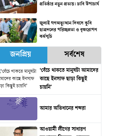
প্রতিষ্ঠার নতুন প্রত্যয়: ঢাবি উপাচার্য
জুলাই গণঅভ্যুত্থান দিবসে কুবি
ছাত্রদলের পরিচ্ছন্নতা ও বৃক্ষরোপণ
কর্মসূচি
জনপ্রিয়
সর্বশেষ
‘বেঁচে থাকতে মানুষটা আমাদের
কাছে ইনসাফ ছাড়া কিছুই
চায়নি’
আমার অভিধানের শব্দরা
আওয়ামী লীগের সাধারণ