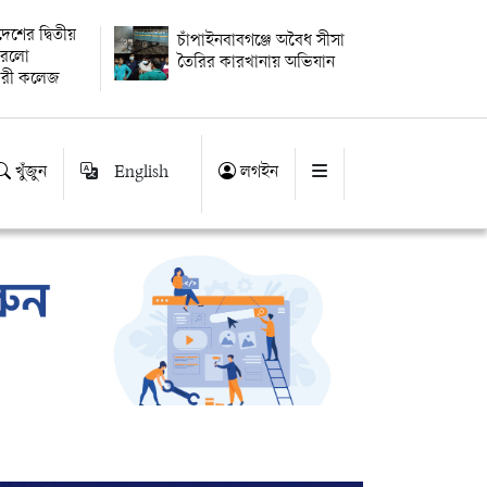
বদেশের দ্বিতীয়
চাঁপাইনবাবগঞ্জে অবৈধ সীসা
 করলো
তৈরির কারখানায় অভিযান
ারী কলেজ
খুঁজুন
English
লগইন