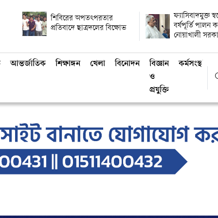
ফ্যাসিবাদমুক্ত স্
শিবিরের অপতৎপরতার
বর্ষপূর্তি পালন
প্রতিবাদে ছাত্রদলের বিক্ষোভ
নোয়াখালী সরক
ি
আন্তর্জাতিক
শিক্ষাঙ্গন
খেলা
বিনোদন
বিজ্ঞান
কর্মসংস্থান
ও
প্রযুক্তি