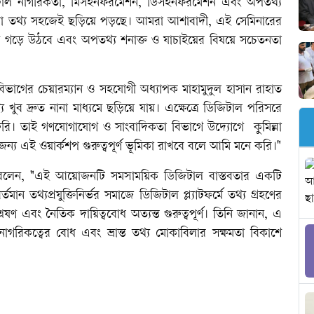
িটাল নাগরিকতা, মিসইনফরমেশন, ডিসইনফরমেশন এবং অপতথ্য
ুয়া তথ্য সহজেই ছড়িয়ে পড়ছে। আমরা আশাবাদী, এই সেমিনারের
 আচরণ গড়ে উঠবে এবং অপতথ্য শনাক্ত ও যাচাইয়ের বিষয়ে সচেতনতা
 বিভাগের চেয়ারম্যান ও সহযোগী অধ্যাপক মাহামুদুল হাসান রাহাত
য খুব দ্রুত নানা মাধ্যমে ছড়িয়ে যায়। এক্ষেত্রে ডিজিটাল পরিসরে
ুরি। তাই গণযোগাযোগ ও সাংবাদিকতা বিভাগে উদ্যোগে কুমিল্লা
র জন্য এই ওয়ার্কশপ গুরুত্বপূর্ণ ভূমিকা রাখবে বলে আমি মনে করি।"
ন বলেন, "এই আয়োজনটি সমসাময়িক ডিজিটাল বাস্তবতার একটি
ান তথ্যপ্রযুক্তিনির্ভর সমাজে ডিজিটাল প্ল্যাটফর্মে তথ্য গ্রহণের
ষণ এবং নৈতিক দায়িত্ববোধ অত্যন্ত গুরুত্বপূর্ণ। তিনি জানান, এ
 নাগরিকত্বের বোধ এবং ভ্রান্ত তথ্য মোকাবিলার সক্ষমতা বিকাশে