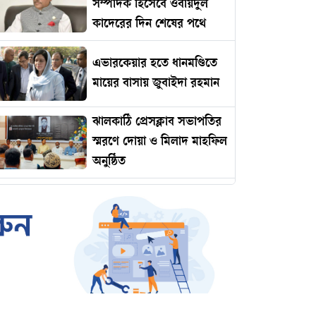
সম্পাদক হিসেবে ওবায়দুল
কাদেরের দিন শেষের পথে
এভারকেয়ার হতে ধানমণ্ডিতে
মায়ের বাসায় জুবাইদা রহমান
ঝালকাঠি প্রেসক্লাব সভাপতির
স্মরণে দোয়া ও মিলাদ মাহফিল
অনুষ্ঠিত
রোমানিয়ায় পাঠানোর নামে
কোটি টাকার প্রতারণা
ইমামকে মারধরের অভিযোগে
ঝালকাঠিতে বিএনপি নেতার
বিচারের দাবিতে বিক্ষোভ