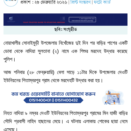
প্রকাশ : ২৮ ফেব্রুয়ারি ২০২৬
প্রিন্ট সংস্করণ
ফটো কার্ড
|
|
ছবি: সংগৃহীত
নোয়াখালীর
সোনাইমুড়ী
উপজেলায়
নিখোঁজের
দুই
দিন
পর
বাড়ির
পাশের
একটি
ডোবা
থেকে
নাদিয়া
সুলতানা
(
২
)
নামে
এক
শিশুর
মরদেহ
উদ্ধার
করেছে
পুলিশ।
আজ শনিবার
(২৮ ফেব্রুয়ারি)
বেলা
সাড়ে
১১টার
দিকে
উপজেলার
দেওটি
ইউনিয়নের
পিতাম্বরপুর
গ্রাম
থেকে
মরদেহটি
উদ্ধার
করা
হয়।
নিহত
নাদিয়া
৯
নম্বর
দেওটি
ইউনিয়নের
পিতাম্বরপুর
গ্রামের
মিন
হাজী
বাড়ির
সৌদি
প্রবাসী
নাহিদ
হাছানের
মেয়ে। এ
ঘটনায়
এলাকায়
শোকের
ছায়া
নেমে
এসেছে।