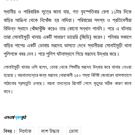
স্থানীয়
ও
পারিবারিক
সূত্রে
জানা
যায়
,
গত
বৃহস্পতিবার
বেলা
১১টার
দিকে
বাড়ির
আঙিনা
থেকে
নিখোঁজ
হয়
নাদিয়া।
পরিবারের
সদস্য
ও
প্রতিবেশীরা
বিভিন্ন
স্থানে
খোঁজাখুঁজি
করেও
তার
কোনো
সন্ধান
পাননি।
পরে
এ
ঘটনায়
তারা
সোনাইমুড়ী
থানায়
একটি
সাধারণ
ডায়েরি
(
জিডি
)
করেন।
শনিবার
সকালে
বাড়ির
পাশের
একটি
ডোবায়
মরদেহ
ভাসতে
দেখে
স্থানীয়রা
সোনাইমুড়ী
থানা
পুলিশকে
খবর
দেন। পরে
পুলিশ
ঘটনাস্থলে
গিয়ে
মরদেহ
উদ্ধার
করে।
সোনাইমুড়ী
থানার
ওসি
বলেন
,
ডোবা
থেকে
শিশুটির
মরদেহ
উদ্ধার
করে
থানায়
নেওয়া
হয়েছে।
ময়নাতদন্তের
জন্য
মরদেহ
নোয়াখালী
২৫০
শয্যা
বিশিষ্ট
জেনারেল
হাসপাতালে
পাঠানোর
প্রস্তুতি
চলছে।
ময়না
তদন্তের
রিপোর্ট
পেলে
মৃত্যুর
সঠিক
কারণ
জানা
যাবে।
এনএম/
ধ্রুব
কন্ঠ
বিষয় :
নিখোঁজ
লাশ উদ্ধার
ডোবা