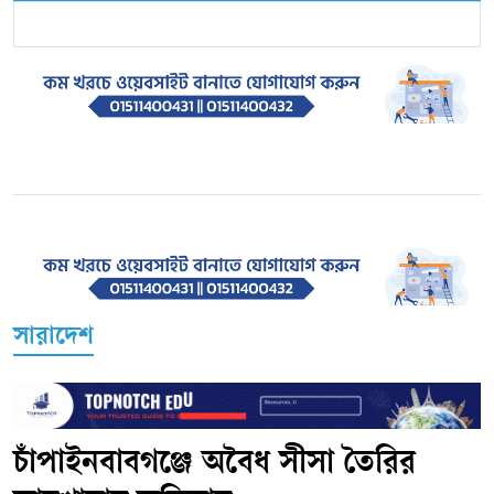
সারাদেশ
চাঁপাইনবাবগঞ্জে অবৈধ সীসা তৈরির