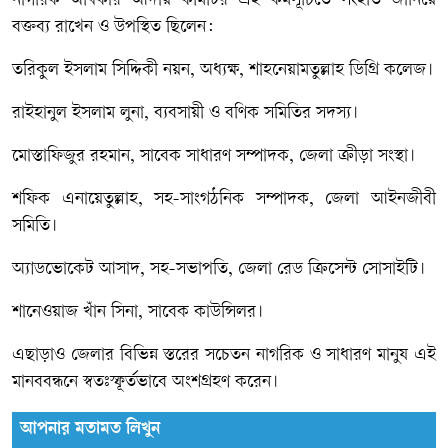
​নাগরিক অধিকার আদায় কমিটির এই কর্মসূচিতে সংহতি জানিয়ে
বক্তব্য রাখেন ও উপস্থিত ছিলেন:
​তরিকুল ইসলাম সিদ্দিকী নয়ন, অধ্যক্ষ, শাহনেয়ামতুল্লাহ ডিগ্রি কলেজ।
​রাইহানুল ইসলাম লুনা, ব্যবসায়ী ও বণিক সমিতির সদস্য।
​মোস্তাফিজুর রহমান, সাবেক সাধারণ সম্পাদক, জেলা ক্রীড়া সংস্থা।
​শফিক এনায়েতুল্লাহ, সহ-সাংগঠনিক সম্পাদক, জেলা আইনজীবী
সমিতি।
​অ্যাডভোকেট আসাদ, সহ-সভাপতি, জেলা রেড ক্রিসেন্ট সোসাইটি।
​শানেওয়াজ খাঁন সিনা, সাবেক কাউন্সিলর।
​এছাড়াও জেলার বিভিন্ন স্তরের সচেতন নাগরিক ও সাধারণ মানুষ এই
মানববন্ধনে স্বতঃস্ফূর্তভাবে অংশগ্রহণ করেন।
আপনার মতামত লিখুন