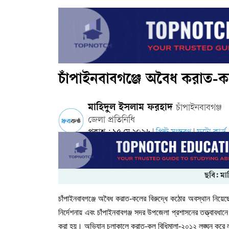
চাঁপাইনবাবগঞ্জে অবৈধ করাত-ক
মাহিদুল ইসলাম ফরহাদ
চাঁপাইনবাবগঞ্জ
জেলা প্রতিনিধি
প্রকাশ : ১৫ মে ২০২৬
প্রিন্ট সংস্করণ
ফটো কার্ড
|
|
ছবি: মা
চাঁপাইনবাবগঞ্জে অবৈধ করাত-কলের বিরুদ্ধে কঠোর অবস্থান নিয়েছ
নির্দেশনায় এবং চাঁপাইনবাবগঞ্জ সদর উপজেলা প্রশাসনের তত্ত্বাব
করা হয়। অভিযান চলাকালে করাত-কল বিধিমালা-২০১২ লঙ্ঘন করে ল