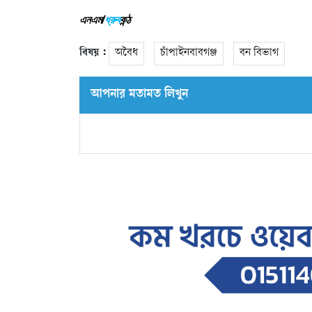
এনএম/
ধ্রুব
কন্ঠ
বিষয় :
অবৈধ
চাঁপাইনবাবগঞ্জ
বন বিভাগ
আপনার মতামত লিখুন