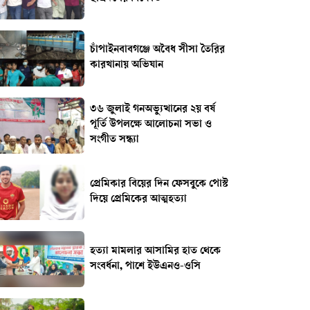
চাঁপাইনবাবগঞ্জে অবৈধ সীসা তৈরির
কারখানায় অভিযান
৩৬ জুলাই গনঅভ্যুত্থানের ২য় বর্ষ
পূর্তি উপলক্ষে আলোচনা সভা ও
সংগীত সন্ধ্যা
প্রেমিকার বিয়ের দিন ফেসবুকে পোস্ট
দিয়ে প্রেমিকের আত্মহত্যা
হত্যা মামলার আসামির হাত থেকে
সংবর্ধনা, পাশে ইউএনও-ওসি