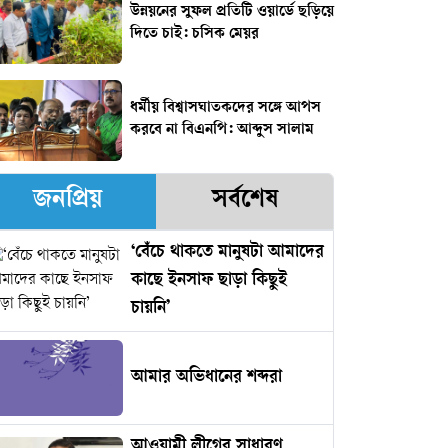
উন্নয়নের সুফল প্রতিটি ওয়ার্ডে ছড়িয়ে
দিতে চাই: চসিক মেয়র
ধর্মীয় বিশ্বাসঘাতকদের সঙ্গে আপস
করবে না বিএনপি: আব্দুস সালাম
জনপ্রিয়
সর্বশেষ
‘বেঁচে থাকতে মানুষটা আমাদের
কাছে ইনসাফ ছাড়া কিছুই
চায়নি’
আমার অভিধানের শব্দরা
আওয়ামী লীগের সাধারণ