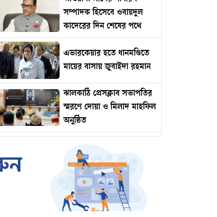
সম্পাদক হিসেবে ওবায়দুল
কাদেরের দিন শেষের পথে
এভারকেয়ার হতে ধানমণ্ডিতে
মায়ের বাসায় জুবাইদা রহমান
ঝালকাঠি প্রেসক্লাব সভাপতির
স্মরণে দোয়া ও মিলাদ মাহফিল
অনুষ্ঠিত
রোমানিয়ায় পাঠানোর নামে
কোটি টাকার প্রতারণা
ইমামকে মারধরের অভিযোগে
ঝালকাঠিতে বিএনপি নেতার