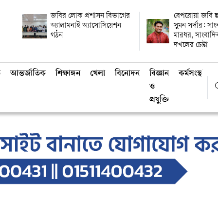
জবির লোক প্রশাসন বিভাগের
বেপরোয়া জবি ছ
অ্যালামনাই অ্যাসোসিয়েশন
সুমন সর্দার: সা
গঠন
মারধর, সাংবাদ
দখলের চেষ্টা
ি
আন্তর্জাতিক
শিক্ষাঙ্গন
খেলা
বিনোদন
বিজ্ঞান
কর্মসংস্থান
ও
প্রযুক্তি