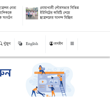
াত্রদল নেতা
নোয়াখালী পৌরসভার বিভিন্ন
ংবাদিককে
ইউনিটের কমিটি পেয়ে
িক সংগঠন
ছাত্রদলের আনন্দ মিছিল
খুঁজুন
English
লগইন