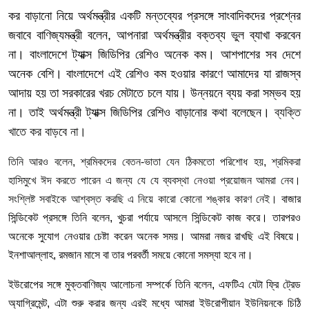
কর
বাড়ানো
নিয়ে
অর্থমন্ত্রীর
একটি
মন্তব্যের
প্রসঙ্গে
সাংবাদিকদের
প্রশ্নের
জবাবে
বাণিজ্যমন্ত্রী
বলেন
,
আপনারা
অর্থমন্ত্রীর
বক্তব্য
ভুল
ব্যাখা
করবেন
না।
বাংলাদেশে
ট্যাক্স
জিডিপির
রেশিও
অনেক
কম। আশপাশের
সব
দেশে
অনেক
বেশি।
বাংলাদেশে
এই
রেশিও
কম
হওয়ার
কারণে
আমাদের
যা
রাজস্ব
আদায়
হয়
তা
সরকারের
খরচ
মেটাতে
চলে
যায়।
উন্নয়নে
ব্যয়
করা
সম্ভব
হয়
না।
তাই
অর্থমন্ত্রী
ট্যাক্স
জিডিপির
রেশিও
বাড়ানোর
কথা
বলেছেন।
ব্যক্তি
খাতে
কর
বাড়বে
না।
তিনি আরও
বলেন
,
শ্রমিকদের
বেতন
-
ভাতা
যেন
ঠিকমতো
পরিশোধ
হয়
,
শ্রমিকরা
হাসিমুখে
ঈদ
করতে
পারেন
এ
জন্য
যে
যে
ব্যবস্থা
নেওয়া
প্রয়োজন
আমরা
নেব।
সংশ্লিষ্ট
সবাইকে
আশ্বস্ত
করছি
এ
নিয়ে
কারো
কোনো
শঙ্কার
কারণ
নেই।
বাজার
সিন্ডিকেট
প্রসঙ্গে
তিনি
বলেন
,
খুচরা
পর্যায়ে
আসলে
সিন্ডিকেট
কাজ
করে।
তারপরও
অনেকে
সুযোগ
নেওয়ার
চেষ্টা
করেন
অনেক
সময়।
আমরা
নজর
রাখছি
এই
বিষয়ে।
ইনশাআল্লাহ
,
রমজান
মাসে
বা
তার
পরবর্তী
সময়ে
কোনো
সমস্যা
হবে
না।
ইউরোপের
সঙ্গে
মুক্তবাণিজ্য
আলোচনা
সম্পর্কে
তিনি
বলেন
,
এফটিএ
যেটা
ফ্রি
ট্রেড
অ্যাগ্রিমেন্ট
,
এটা
শুরু
করার
জন্য
এরই
মধ্যে
আমরা
ইউরোপীয়ান
ইউনিয়নকে
চিঠি