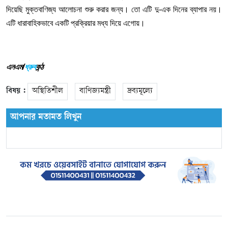
দিয়েছি
মুক্তবাণিজ্য
আলোচনা
শুরু
করার
জন্য।
তো
এটি
দু
-
এক
দিনের
ব্যাপার
নয়।
এটি
ধারাবাহিকভাবে
একটি
প্রক্রিয়ার
মধ্য
দিয়ে
এগোয়।
এনএম/
ধ্রুব
কন্ঠ
বিষয় :
অস্থিতিশীল
বাণিজ্যমন্ত্রী
দ্রব্যমূল্যে
আপনার মতামত লিখুন