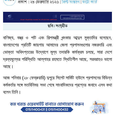
প্রকাশ : ২৮ ফেব্রুয়ারি ২০২৬
প্রিন্ট সংস্করণ
ফটো কার্ড
|
|
ছবি: সংগৃহীত
বাণিজ্য
,
বস্ত্র
ও
পাট
এবং
শিল্পমন্ত্রী
খন্দকার
আব্দুল
মুক্তাদির
বলেছেন
,
বাংলাদেশের
প্রতিটি
জায়গায়
আমাদের
জেলা
প্রশাসনগুলোর
নজরদারি
এবং
ভোক্তা
অধিদপ্তরের
উদ্যোগে
মূল্য
তদারকি
কার্যক্রম
চলছে
,
সারা
দেশে
দ্রব্যমূল্যের
পরিস্থিতি
আল্লাহর
রহমতে
স্থিতিশীল
আছে
,
সরবরাহও
ভালো
আছে।
আজ শনিবার
(
২৮
ফেব্রুয়ারি
)
দুপুরে
সিলেট
সার্কিট
হাউসে
প্রশাসনের
বিভিন্ন
কর্মকর্তার
সঙ্গে
মতবিনিময়
সভা
শেষে
সাংবাদিকদের
প্রশ্নের
জবাবে
এসব
কথা
বলেন
তিনি।