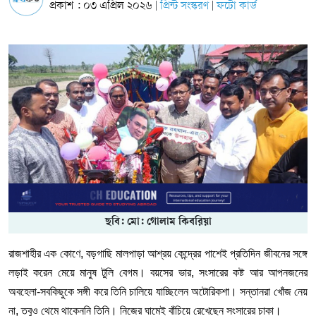
প্রকাশ : ০৩ এপ্রিল ২০২৬
প্রিন্ট সংস্করণ
ফটো কার্ড
|
|
ছবি: মো: গোলাম কিবরিয়া
রাজশাহীর এক কোণে, বড়গাছি মালপাড়া আশ্রয় কেন্দ্রের পাশেই প্রতিদিন জীবনের সঙ্গে
লড়াই করেন মেয়ে মানুষ টুলি বেগম। বয়সের ভার, সংসারের কষ্ট আর আপনজনের
অবহেলা-সবকিছুকে সঙ্গী করে তিনি চালিয়ে যাচ্ছিলেন অটোরিকশা। সন্তানরা খোঁজ নেয়
না, তবুও থেমে থাকেননি তিনি। নিজের ঘামেই বাঁচিয়ে রেখেছেন সংসারের চাকা।