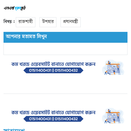
এনএম/
ধ্রুব
কন্ঠ
বিষয় :
রাজশাহী
উপহার
প্রধানমন্ত্রী
আপনার মতামত লিখুন