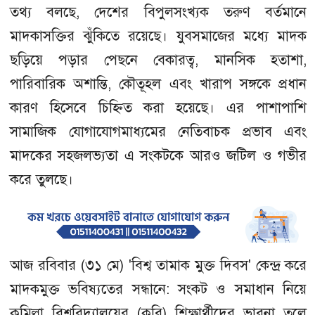
তথ্য বলছে, দেশের বিপুলসংখ্যক তরুণ বর্তমানে
মাদকাসক্তির ঝুঁকিতে রয়েছে। যুবসমাজের মধ্যে মাদক
ছড়িয়ে পড়ার পেছনে বেকারত্ব, মানসিক হতাশা,
পারিবারিক অশান্তি, কৌতূহল এবং খারাপ সঙ্গকে প্রধান
কারণ হিসেবে চিহ্নিত করা হয়েছে। এর পাশাপাশি
সামাজিক যোগাযোগমাধ্যমের নেতিবাচক প্রভাব এবং
মাদকের সহজলভ্যতা এ সংকটকে আরও জটিল ও গভীর
করে তুলছে।
আজ রবিবার (৩১ মে) 'বিশ্ব তামাক মুক্ত দিবস' কেন্দ্র করে
মাদকমুক্ত ভবিষ্যতের সন্ধানে: সংকট ও সমাধান নিয়ে
কুমিল্লা বিশ্ববিদ্যালয়ের (কুবি) শিক্ষার্থীদের ভাবনা তুলে