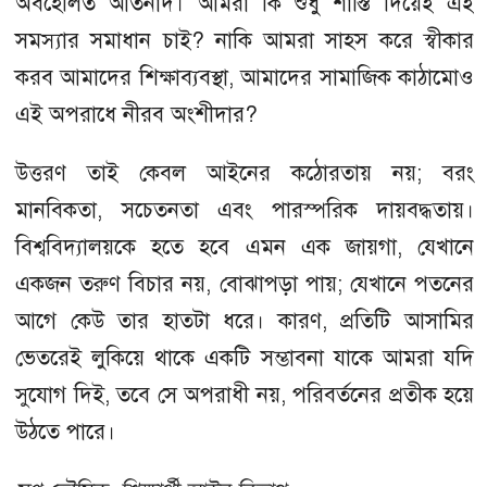
অবহেলিত আর্তনাদ। আমরা কি শুধু শাস্তি দিয়েই এই
সমস্যার সমাধান চাই? নাকি আমরা সাহস করে স্বীকার
করব আমাদের শিক্ষাব্যবস্থা, আমাদের সামাজিক কাঠামোও
এই অপরাধে নীরব অংশীদার?
উত্তরণ তাই কেবল আইনের কঠোরতায় নয়; বরং
মানবিকতা, সচেতনতা এবং পারস্পরিক দায়বদ্ধতায়।
বিশ্ববিদ্যালয়কে হতে হবে এমন এক জায়গা, যেখানে
একজন তরুণ বিচার নয়, বোঝাপড়া পায়; যেখানে পতনের
আগে কেউ তার হাতটা ধরে। কারণ, প্রতিটি আসামির
ভেতরেই লুকিয়ে থাকে একটি সম্ভাবনা যাকে আমরা যদি
সুযোগ দিই, তবে সে অপরাধী নয়, পরিবর্তনের প্রতীক হয়ে
উঠতে পারে।