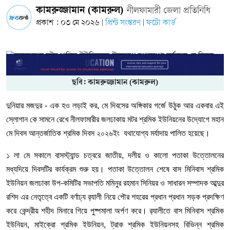
কামরুজ্জামান (কামরুল)
নীলফামারী জেলা প্রতিনিধি
প্রকাশ : ০৩ মে ২০২৬
প্রিন্ট সংস্করণ
ফটো কার্ড
|
|
ছবি: কামরুজ্জামান (কামরুল)
দুনিয়ার মজদুর - এক হও লড়াই কর, মে দিবসের অঙ্গিকার গর্জে উঠুক আর একবার এই
স্লোগান কে সামনে রেখে নীলফামারীর জলঢাকায় মটর শ্রমিক ইউনিয়নের উদ্যোগে মহান
মে দিবস আন্তর্জাতিক শ্রমিক দিবস ২০২৬ইং যথাযোগ্য মর্যাদায় পালিত হয়েছে।
১ লা মে সকালে বাসস্ট্যান্ড চত্বরে জাতীয়, দলীয় ও কালো পতাকা উত্তোলনের
মধ্যদিয়ে দিবসটির কার্যক্রম শুরু হয়। পতাকা উত্তোলন শেষে বাস মিনিবাস শ্রমিক
ইউনিয়ন জলঢাকা উপ-কমিটির সভাপতি মমিনুর রহমান সিনিয়র ও সাধারন সম্পাদক আব্দুর
রশিদ এর নেতৃত্বে একটি বর্ণাঢ্য র‍্যালী নিয়ে পৌর শহরের প্রধান প্রধান সড়ক প্রদক্ষিণ
করে কেন্দ্রীয় শহীদ মিনারে গিয়ে পুষ্পমালা অর্পণ করে। র‍্যালীতে বাস মিনিবাস শ্রমিক
ইউনিয়ন, মাইক্রো শ্রমিক ইউনিয়ন, ট্রাক শ্রমিক ইউনিয়নসহ বিভিন্ন শ্রমিক