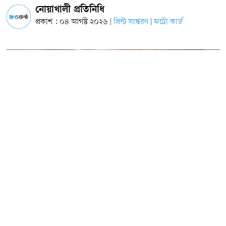
নোয়াখালী প্রতিনিধি
প্রকাশ : ০৪ আগস্ট ২০২৬
প্রিন্ট সংস্করণ
ফটো কার্ড
|
|
প্রতীকী ছবি
নোয়াখালী সদর উপজেলার ১ নম্বর চরমটুয়া ইউনিয়নের উদয় সাধুর
হাট বাজারের উত্তর পাশে অবস্থিত বলি মার্কেট সংলগ্ন
হযরত