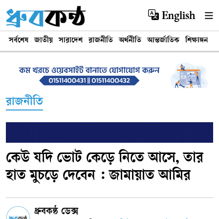
English
সর্বশেষ
জাতীয়
সারাদেশ
রাজনীতি
অর্থনীতি
আন্তর্জাতিক
শিক্ষাঙ্গন
খ
রাজনীতি
কেউ যদি ভোট কেড়ে নিতে আসে, তার
হাত মুচড়ে দেবেন : জামায়াত আমির
ধ্রুবকন্ঠ ডেক্স