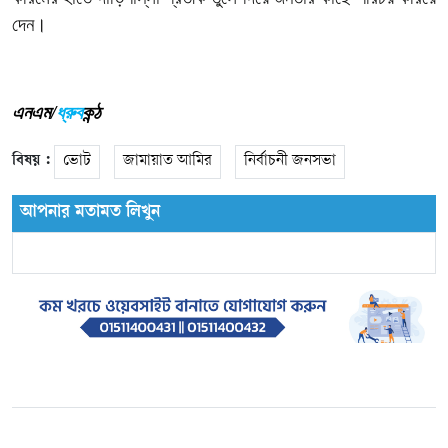
দেন।
এনএম/
ধ্রুব
কন্ঠ
বিষয় :
ভোট
জামায়াত আমির
নির্বাচনী জনসভা
আপনার মতামত লিখুন