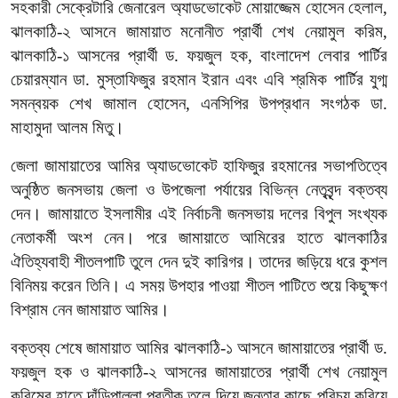
সহকারী
সেক্রেটারি
জেনারেল
অ্যাডভোকেট
মোয়াজ্জেম
হোসেন
হেলাল
,
ঝালকাঠি
-
২
আসনে
জামায়াত
মনোনীত
প্রার্থী
শেখ
নেয়ামুল
করিম
,
ঝালকাঠি
-
১
আসনের
প্রার্থী
ড
.
ফয়জুল
হক
,
বাংলাদেশ
লেবার
পার্টির
চেয়ারম্যান
ডা
.
মুস্তাফিজুর
রহমান
ইরান
এবং
এবি
শ্রমিক
পার্টির
যুগ্ম
সমন্বয়ক
শেখ
জামাল
হোসেন
,
এনসিপির
উপপ্রধান
সংগঠক
ডা
.
মাহামুদা
আলম
মিতু।
জেলা
জামায়াতের
আমির
অ্যাডভোকেট
হাফিজুর
রহমানের
সভাপতিত্বে
অনুষ্ঠিত
জনসভায়
জেলা
ও
উপজেলা
পর্যায়ের
বিভিন্ন
নেতৃবৃন্দ
বক্তব্য
দেন।
জামায়াতে
ইসলামীর
এই
নির্বাচনী
জনসভায়
দলের
বিপুল
সংখ্যক
নেতাকর্মী
অংশ
নেন।
পরে
জামায়াতে
আমিরের
হাতে
ঝালকাঠির
ঐতিহ্যবাহী
শীতলপাটি
তুলে
দেন
দুই
কারিগর।
তাদের
জড়িয়ে
ধরে
কুশল
বিনিময়
করেন
তিনি।
এ
সময়
উপহার
পাওয়া
শীতল
পাটিতে
শুয়ে
কিছুক্ষণ
বিশ্রাম
নেন
জামায়াত
আমির।
বক্তব্য
শেষে
জামায়াত
আমির
ঝালকাঠি
-
১
আসনে
জামায়াতের
প্রার্থী
ড
.
ফয়জুল
হক
ও
ঝালকাঠি
-
২
আসনের
জামায়াতের
প্রার্থী
শেখ
নেয়ামুল
করিমের
হাতে
দাঁড়িপাল্লা
প্রতীক
তুলে
দিয়ে
জনতার
কাছে
পরিচয়
করিয়ে