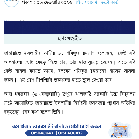
প্রকাশ : ০৬ ফেব্রুয়ারি ২০২৬
প্রিন্ট সংস্করণ
ফটো কার্ড
|
|
ছবি: সংগৃহীত
জামায়াতে
ইসলামীর
আমির
ডা
.
শফিকুর
রহমান
বলেছেন
, ‘
কেউ
যদি
আপনাদের
ভোট
কেড়ে
নিতে
চায়
,
তার
হাত
মুচড়ে
দেবেন।
এতে
যদি
কেউ
মামলা
করতে
আসে
,
বলবেন
শফিকুর
রহমানের
নামেই
মামলা
করুন।
এই
দেশ
শিগগিরই
তরুণদের
হাতে
তুলে
দেওয়া
হবে’।
আজ শুক্রবার
(
৬
ফেব্রুয়ারি
)
দুপুরে
ঝালকাঠি
সরকারি
উচ্চ
বিদ্যালয়
মাঠে
আয়োজিত
জামায়াতে
ইসলামীর
নির্বাচনী
জনসভায়
প্রধান
অতিথির
বক্তব্যে
এসব
কথা
বলেন তিনি।