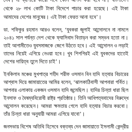
থেকে
২৮
লাখ
কোটি
টাকা
বিদেশে
পাচার
করা
হয়েছে।
এই
টাকা
আমাদের
দেশের
মানুষের।
এই
টাকা
ফেরত
আনা
হবে’।
ডা
.
শফিকুর
রহমান
আরও
বলেন
, ‘
যুবকরা
জুলাই
আন্দোলনে
না
নামলে
২০৪১
সাল
পর্যন্ত
দেশ
থেকে
ফ্যাসিবাদ
বিতাড়ন
করা
সম্ভব
হতো
না।
তাই
আগামীতেও
যুবসমাজকে
জেগে
উঠতে
হবে।
এই
আন্দোলন
ও
লড়াই
তাদের
নিয়েই
এগিয়ে
নেওয়া
হবে।
খুব
শিগগিরই
এই
যুবকদের
হাতেই
দেশের
দায়িত্ব
তুলে
দিতে
চাই’।
ইনকিলাব মঞ্চের মুখপাত্র শহীদ
শরীফ
ওসমান
বিন
হাদি
হত্যার
বিচারের
আশ্বাস
দিয়ে
জামায়াতের
আমির
বলেন
, ‘
ঝালকাঠিবাসী
আপনারা
গর্বিত।
আপনার
এলাকায়
একজন
ওসমান
হাদি
জন্মেছিল।
হাদির
চিন্তা
ধারা
ছিল
ইনসাফ
ও
বৈষম্যবিরোধী
রাষ্ট্র
প্রতিষ্ঠার।
তিনি
আধিপত্যবাদের
বিরুদ্ধে
আন্দোলন
করেছেন।
আমরা
ক্ষমতায়
গেলে
হাদি
হত্যার
বিচার
করবো।
তাঁর
চিন্তা
ধারা
অনুযায়ী
আমরা
এগিয়ে
যাবো’।
জনসভায়
বিশেষ
অতিথি
হিসেবে
বক্তব্য
দেন
জামায়াতে
ইসলামী
কেন্দ্রীয়