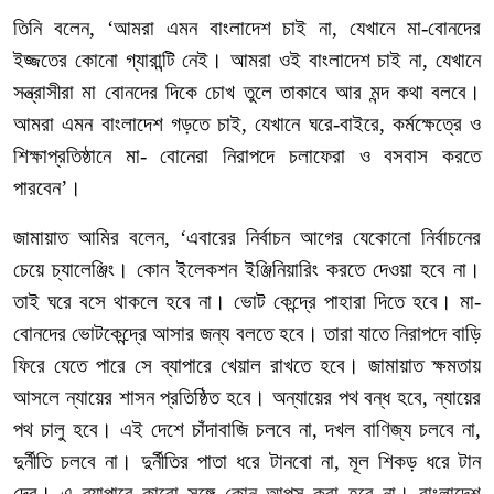
তিনি
বলেন
, ‘
আমরা
এমন
বাংলাদেশ
চাই
না
,
যেখানে
মা
-
বোনদের
ইজ্জতের
কোনো
গ্যারান্টি
নেই।
আমরা
ওই
বাংলাদেশ
চাই
না
,
যেখানে
সন্ত্রাসীরা
মা
বোনদের
দিকে
চোখ
তুলে
তাকাবে
আর
মন্দ
কথা
বলবে।
আমরা
এমন
বাংলাদেশ
গড়তে
চাই
,
যেখানে
ঘরে
-
বাইরে
,
কর্মক্ষেত্রে
ও
শিক্ষাপ্রতিষ্ঠানে
মা
-
বোনেরা
নিরাপদে
চলাফেরা
ও
বসবাস
করতে
পারবেন’।
জামায়াত আমির বলেন
, ‘
এবারের
নির্বাচন
আগের
যেকোনো
নির্বাচনের
চেয়ে
চ্যালেঞ্জিং। কোন
ইলেকশন
ইঞ্জিনিয়ারিং
করতে
দেওয়া
হবে
না।
তাই
ঘরে
বসে
থাকলে
হবে
না।
ভোট
কেন্দ্রে
পাহারা
দিতে
হবে।
মা
-
বোনদের
ভোটকেন্দ্রে
আসার
জন্য
বলতে
হবে। তারা
যাতে
নিরাপদে
বাড়ি
ফিরে
যেতে
পারে
সে
ব্যাপারে
খেয়াল
রাখতে
হবে।
জামায়াত
ক্ষমতায়
আসলে
ন্যায়ের
শাসন
প্রতিষ্ঠিত
হবে।
অন্যায়ের
পথ
বন্ধ
হবে
,
ন্যায়ের
পথ
চালু
হবে।
এই
দেশে
চাঁদাবাজি
চলবে
না
,
দখল
বাণিজ্য
চলবে
না
,
দুর্নীতি
চলবে
না।
দুর্নীতির
পাতা
ধরে
টানবো
না
,
মূল
শিকড়
ধরে
টান
দেব।
এ
ব্যাপারে
কারো
সঙ্গে
কোন
আপস
করা
হবে
না।
বাংলাদেশ