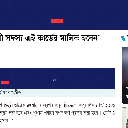
ী সদস্য এই কার্ডের মালিক হবেন’
ো
‘
ছবি: সংগৃহীত
ানমন্ত্রী
তারেক
রহমানের
স্বপ্ন
অনুযায়ী
দেশে
অগ্রাধিকার
ভিত্তিতে
যক্রম
শুরু
হবে
এবং
প্রথম
পর্যায়ে
নগদ
অর্থ
প্রদান
করা
হবে।
মোট
৪
হবেন।’