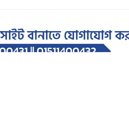
িত করার অপচেষ্টা চলছে: সমাজকল্যাণ