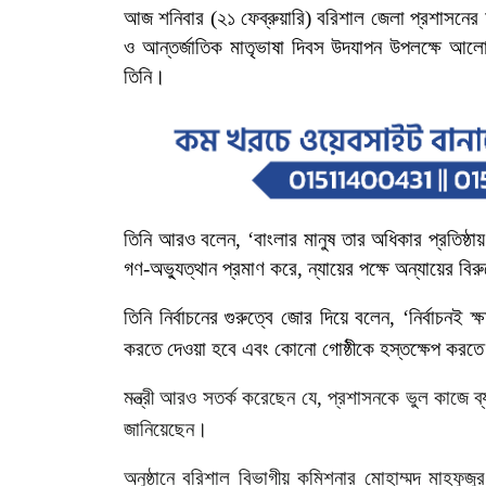
আজ শনিবার
(
২১
ফেব্রুয়ারি
)
বরিশাল
জেলা
প্রশাসনের
ও
আন্তর্জাতিক
মাতৃভাষা
দিবস
উদযাপন
উপলক্ষে
আলো
তিনি।
তিনি আরও
বলেন
, ‘
বাংলার
মানুষ
তার
অধিকার
প্রতিষ্ঠায়
গণ
-
অভ্যুত্থান
প্রমাণ
করে
,
ন্যায়ের
পক্ষে
অন্যায়ের
বিরু
তিনি
নির্বাচনের
গুরুত্বে
জোর
দিয়ে
বলেন
, ‘
নির্বাচনই
ক্
করতে
দেওয়া
হবে
এবং
কোনো
গোষ্ঠীকে
হস্তক্ষেপ
করতে
মন্ত্রী
আরও
সতর্ক
করেছেন
যে
,
প্রশাসনকে
ভুল
কাজে
ব
জানিয়েছেন।
অনুষ্ঠানে
বরিশাল
বিভাগীয়
কমিশনার
মোহাম্মদ
মাহফুজুর