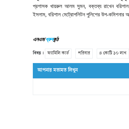
প্রশাসক
খায়রুল
আলম
সুমন
,
বক্তব্য
রাখেন
বরিশাল
ইসলাম
,
বরিশাল
মেট্রোপলিটন
পুলিশের
উপ
-
কমিশনার
আ
এনএম/
ধ্রুব
কন্ঠ
বিষয় :
ফ্যামিলি কার্ড
পরিবার
৪ কোটি ১০ লাখ
আপনার মতামত লিখুন