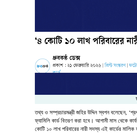
‘৪ কোটি ১০ লাখ পরিবারের নার
ধ্রুবকন্ঠ ডেক্স
প্রকাশ : ২১ ফেব্রুয়ারি ২০২৬
প্রিন্ট সংস্করণ
ফট
|
|
কার্ড
তথ্য
ও
সম্প্রচারমন্ত্রী
জহির
উদ্দিন
স্বপন
বলেছেন
, ‘
প্রধ
ফ্যামিলি
কার্ড
বিতরণ
করা
হবে।
আগামী
মাস
থেকে
কার্
কোটি
১০
লাখ
পরিবারের
নারী
সদস্য
এই
কার্ডের
মালিক