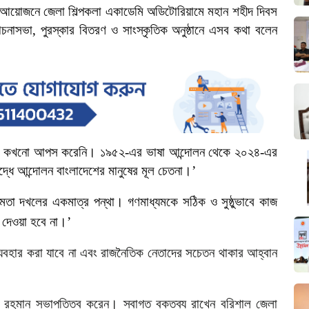
আয়োজনে
জেলা
শিল্পকলা
একাডেমি
অডিটোরিয়ামে
মহান
শহীদ
দিবস
চনাসভা
,
পুরস্কার
বিতরণ
ও
সাংস্কৃতিক
অনুষ্ঠানে
এসব
কথা
বলেন
কখনো
আপস
করেনি।
১৯৫২
-
এর
ভাষা
আন্দোলন
থেকে
২০২৪
-
এর
দ্ধে
আন্দোলন
বাংলাদেশের
মানুষের
মূল
চেতনা।’
ষমতা
দখলের
একমাত্র
পন্থা।
গণমাধ্যমকে
সঠিক
ও
সুষ্ঠুভাবে
কাজ
দেওয়া
হবে
না।’
্যবহার
করা
যাবে
না
এবং
রাজনৈতিক
নেতাদের
সচেতন
থাকার
আহ্বান
রহমান
সভাপতিত্ব
করেন।
স্বাগত
বক্তব্য
রাখেন
বরিশাল
জেলা