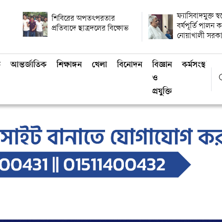
ফ্যাসিবাদমুক্ত স্
শিবিরের অপতৎপরতার
বর্ষপূর্তি পালন
প্রতিবাদে ছাত্রদলের বিক্ষোভ
নোয়াখালী সরক
ি
আন্তর্জাতিক
শিক্ষাঙ্গন
খেলা
বিনোদন
বিজ্ঞান
কর্মসংস্থান
ও
প্রযুক্তি