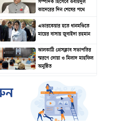
সম্পাদক হিসেবে ওবায়দুল
কাদেরের দিন শেষের পথে
এভারকেয়ার হতে ধানমণ্ডিতে
মায়ের বাসায় জুবাইদা রহমান
ঝালকাঠি প্রেসক্লাব সভাপতির
স্মরণে দোয়া ও মিলাদ মাহফিল
অনুষ্ঠিত
রোমানিয়ায় পাঠানোর নামে
কোটি টাকার প্রতারণা
ইমামকে মারধরের অভিযোগে
ঝালকাঠিতে বিএনপি নেতার
বিচারের দাবিতে বিক্ষোভ