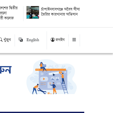
বদেশের দ্বিতীয়
চাঁপাইনবাবগঞ্জে অবৈধ সীসা
 করলো
তৈরির কারখানায় অভিযান
ারী কলেজ
খুঁজুন
English
লগইন