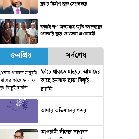
ফ্ল্যাট নির্মাণ শুরু সেপ্টেম্বরে
জুলাই গণ-অভ্যুত্থান স্মৃতি জাদুঘরের
গ্যালারি ঘুরে দেখলেন প্রধানমন্ত্রী
জনপ্রিয়
সর্বশেষ
‘বেঁচে থাকতে মানুষটা আমাদের
কাছে ইনসাফ ছাড়া কিছুই
চায়নি’
আমার অভিধানের শব্দরা
আওয়ামী লীগের সাধারণ