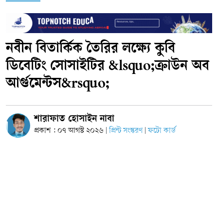
নবীন বিতার্কিক তৈরির লক্ষ্যে কুবি
ডিবেটিং সোসাইটির &lsquo;ক্রাউন অব
আর্গুমেন্টস&rsquo;
শারাফাত হোসাইন নাবা
প্রকাশ : ০৭ আগস্ট ২০২৬
প্রিন্ট সংস্করণ
ফটো কার্ড
|
|