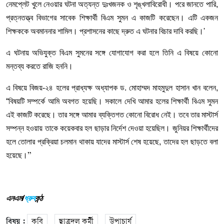
নেমপ্লেট খুলে নেওয়ার ঘটনা অত্যন্ত দুঃখজনক ও শৃঙ্খলাবিরোধী। পরে জানতে পারি,
প্রত্নতত্ত্ব বিভাগের সাবেক শিক্ষার্থী বিএম সুমন এ কাজটি করেছেন। এটি একজন
শিক্ষককে অবমাননার শামিল। প্রশাসনের কাছে দ্রুত এ ঘটনার বিচার দাবি করছি।'
এ ঘটনায় অভিযুক্ত বিএম সুমনের সঙ্গে যোগাযোগ করা হলে তিনি এ বিষয়ে কোনো
মন্তব্য করতে রাজি হননি।
এ বিষয়ে বিজয়-২৪ হলের প্রাধ্যক্ষ অধ্যাপক ড. মোহাম্মদ মাহমুদুল হাসান খান বলেন,
“বিষয়টি সম্পর্কে আমি অবগত হয়েছি। সকালে দেখি আমার হলের শিক্ষার্থী বিএম সুমন
এই কাজটি করেছে। তার সঙ্গে আমার ব্যক্তিগত কোনো বিরোধ নেই। তবে তার মাস্টার্স
সম্পন্ন হওয়ায় তাকে কয়েকবার হল ছাড়ার নির্দেশ দেওয়া হয়েছিল। জুনিয়র শিক্ষার্থীদের
হলে তোলার প্রক্রিয়া চলমান থাকায় যাদের মাস্টার্স শেষ হয়েছে, তাদের হল ছাড়তে বলা
হয়েছে।
”
এনএম/
ধ্রুব
কন্ঠ
বিষয় :
কুবি
ছাত্রদল কর্মী
উপাচার্য