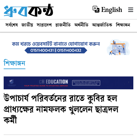
English
সর্বশেষ
জাতীয়
সারাদেশ
রাজনীতি
অর্থনীতি
আন্তর্জাতিক
শিক্ষাঙ্গন
খ
শিক্ষাঙ্গন
‎উপাচার্য পরিবর্তনের রাতে কুবির হল
প্রাধ্যক্ষের নামফলক খুললেন ছাত্রদল
কর্মী