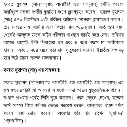
হযরত
মুহাম্মদ
(
সাল্লাল্লাহু
আলাইহি
ওয়া
সাল্লাম)
সৌদি
আরবে
অবস্থিত
মক্কা
নগরীর
কুরাইশ
বংশে
জন্মগ্রহণ
করেন।
হযরত
মুহাম্মদ
(
সাঃ
) ৫৭০
খ্রিস্টাব্দে
১২
ই
রবিউল
আউয়াল
সোমবার
জন্মগ্রহণ
করেন।
তার
মায়ের
নাম
আমিনা
এবং
পিতার
নাম
আব্দুল্লাহ।
অতি
অল্প
বয়স
থেকেই
আল্লাহ
তাকে
কঠিন
পরীক্ষার
মাধ্যমে
যাচাই
করে
নেন।
দুনিয়ায়
আসার আগেই তিনি পিতাহারা হন এবং
৬
বছর
বয়সে
মা
আমিনাকে
হারান।
এবং
৮
বছর
বয়সে
তার
দাদা
মৃত্যুবরণ
করেন।
ইয়াতীম
শিশু
বড়
হয়ে
উঠে
চাচার
সযত্ন
ভালবাসায়।
হযরত মুহাম্মদ (সাঃ) এর নামকরণ:
হযরত
মুহাম্মদ
(
সাল্লাল্লাহু
আলাইহি
ওয়া
আলাইহি
ওয়া
সাল্লাম)
এর
জন্ম
হওয়ার
পরই
মা
আমেনা
এ
সংবাদ
দাদা
আব্দুল
মুত্তালিবকে
পাঠান।
সংবাদ
পাওয়ার
পরেই
তিনি
ছুটে
আসেন।
পরম
স্নেহে
দেখেন
,
যত্নের
সঙ্গেঁ
কোলে
নিয়ে
কা
’
বার
ভেতর
প্রবেশ
করেন
,
আল্লাহর
হামদ
বর্ণনা
করেন
এবং
দোয়া
করেন।
অতঃপর
তাঁর
নাম
রাখেন
‘
মুহাম্মদ
’
(
প্রশংসিত
)
।