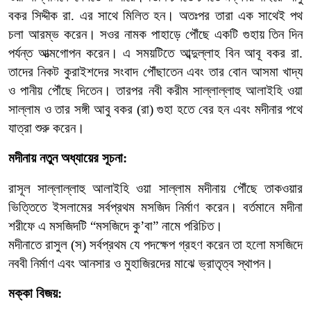
বকর
সিদ্দীক
রা
.
এর
সাথে
মিলিত
হন।
অতঃপর
তারা
এক
সাথেই
পথ
চলা
আরম্ভ
করেন।
সওর
নামক
পাহাড়ে
পৌঁছে
একটি
গুহায়
তিন
দিন
পর্যন্ত
আত্মগোপন
করেন।
এ
সময়টিতে
আব্দুল্লাহ
বিন
আবূ
বকর
রা
.
তাদের
নিকট
কুরাইশদের
সংবাদ
পৌঁছাতেন
এবং
তার
বোন
আসমা
খাদ্য
ও
পানীয়
পৌঁছে
দিতেন।
তারপর
নবী
করীম
সাল্লাল্লাহু
আলাইহি
ওয়া
সাল্লাম
ও
তার
সঙ্গী
আবু
বকর
(
রা
)
গুহা
হতে
বের
হন
এবং
মদীনার
পথে
যাত্রা
শুরু
করেন।
মদীনায়
নতুন
অধ্যায়ের
সূচনা:
রাসূল
সাল্লাল্লাহু
আলাইহি
ওয়া
সাল্লাম
মদীনায়
পৌঁছে
তাকওয়ার
ভিত্তিতে
ইসলামের
সর্বপ্রথম
মসজিদ
নির্মাণ
করেন।
বর্তমানে
মদীনা
শরীফে
এ
মসজিদটি
“
মসজিদে
কু
’
বা
”
নামে
পরিচিত।
মদীনাতে
রাসুল
(
স
)
সর্বপ্রথম
যে
পদক্ষেপ
গ্রহণ
করেন
তা
হলো
মসজিদে
নববী
নির্মাণ
এবং
আনসার
ও
মুহাজিরদের
মাঝে
ভ্রাতৃত্ব
স্থাপন।
মক্কা
বিজয়: