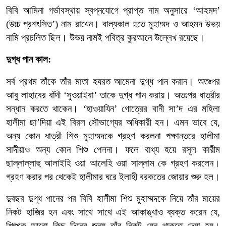
বিবি
আমিনা
গর্ভাবস্থায়
স্বপ্নযোগে
প্রাপ্ত
নাম
অনুসারে
‘
আহমদ
’
(
উচ্চ
প্রশংসিত
’)
নাম
রাখেন।
বাল্যকাল
হতে
মুহাম্মদ
ও
আহমদ
উভয়
নামি
প্রচলিত
ছিল।
উভয়
নামই
পবিত্র
কুরআনে
উল্লেখ
রয়েছে।
দুগ্ধ
পান
কাল:
সর্ব
প্রথম
তাঁকে
তাঁর
মাতা
হযরত
আমেনা
দুগ্ধ
পান
করান।
অতঃপর
আবু
লাহাবের
বাঁদী
‘
সুওয়াইবা
’
তাকে
দুগ্ধ
পান
করায়।
অতঃপর
ধাত্রীর
সন্ধান
করতে
থাকেন।
‘
হাওয়াযিন
’
গোত্রের
বানী
সা
’
দ
এর
মহিলা
হালীমা
ছা
’
দিয়া
এই
বিরল
সৌভাগ্যের
অধিকারী
হন।
এমন
ভাবে
যে
,
অন্য
কোন
ধাত্রী
শিশু
মুহাম্মদকে
গ্রহণ
করলনা
পক্ষান্তরে
হালীমা
সাদীয়াও
অন্য
কোন
শিশু
পেলনা।
ফলে
বাধ্য
হয়ে
রসূল
কারীম
ছাল্লাল্লাহু
আলাইহি
ওয়া
আলেহি
ওয়া
সাল্লাম
কে
গ্রহণ
করলেন।
গ্রহণ
করার
পর
থেকেই
হালীমার
ঘরে
ইলাহী
বরকতের
জোয়ার
শুরু
হল।
দুবছর
দুগ্ধ
পানের
পর
বিবি
হালীমা
শিশু
মুহাম্মদকে
নিয়ে
তাঁর
মায়ের
নিকট
হাজির
হন
এবং
সাথে
সাথে
এই
আকাঙ্খাও
ব্যক্ত
করেন
যে
,
শিশুকে
আরো
কিছু
দিনের
জন্য
তাঁর
নিকট
যেন
থাকতে
দেয়া
হয়।