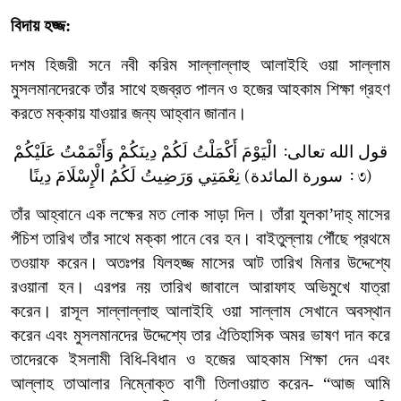
বিদায়
হজ্জ:
দশম
হিজরী
সনে
নবী
করিম
সাল্লাল্লাহু
আলাইহি
ওয়া
সাল্লাম
মুসলমানদেরকে
তাঁর
সাথে
হজব্রত
পালন
ও
হজের
আহকাম
শিক্ষা
গ্রহণ
করতে
মক্কায়
যাওয়ার
জন্য
আহ্বান
জানান।
قول الله تعالى: الْيَوْمَ أَكْمَلْتُ لَكُمْ دِينَكُمْ وَأَتْمَمْتُ عَلَيْكُمْ
نِعْمَتِي وَرَضِيتُ لَكُمُ الْإِسْلَامَ دِينًا (سورة المائدة :
)
৩
তাঁর
আহ্বানে
এক
লক্ষের
মত
লোক
সাড়া
দিল।
তাঁরা
যুলকা
’
দাহ্
‌
মাসের
পঁচিশ
তারিখ
তাঁর
সাথে
মক্কা
পানে
বের
হন।
বাইতুল্লায়
পৌঁছে
প্রথমে
তওয়াফ
করেন।
অতঃপর
যিলহজ্জ
মাসের
আট
তারিখ
মিনার
উদ্দেশ্যে
রওয়ানা
হন।
এরপর
নয়
তারিখ
জাবালে
আরাফাহ
অভিমুখে
যাত্রা
করেন।
রাসূল
সাল্লাল্লাহু
আলাইহি
ওয়া
সাল্লাম
সেখানে
অবস্থান
করেন
এবং
মুসলমানদের
উদ্দেশ্যে
তার
ঐতিহাসিক
অমর
ভাষণ
দান
করে
তাদেরকে
ইসলামী
বিধি
-
বিধান
ও
হজের
আহকাম
শিক্ষা
দেন
এবং
আল্লাহ
তাআলার
নিম্নোক্ত
বাণী
তিলাওয়াত
করেন
- “
আজ
আমি