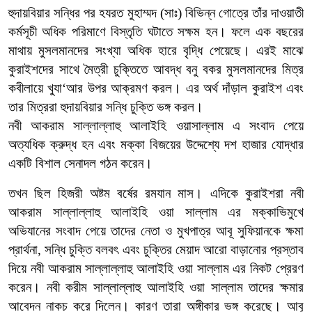
হুদায়বিয়ার
সন্ধির
পর
হযরত
মুহাম্মদ
(
সাঃ
)
বিভিন্ন
গোত্রে
তাঁর
দাওয়াতী
কর্মসূচী
অধিক
পরিমাণে
বিস্তৃতি
ঘটাতে
সক্ষম
হন।
ফলে
এক
বছরের
মাথায়
মুসলমানদের
সংখ্যা
অধিক
হারে
বৃদ্ধি
পেয়েছে।
এরই
মাঝে
কুরাইশদের
সাথে
মৈত্রী
চুক্তিতে
আবদ্ধ
বনু
বকর
মুসলমানদের
মিত্র
কবীলায়ে
খুযা
‘
আর
উপর
আক্রমণ
করল।
এর
অর্থ
দাঁড়াল
কুরাইশ
এবং
তার
মিত্ররা
হুদায়বিয়ার
সন্ধি
চুক্তি
ভঙ্গ
করল।
নবী
আকরাম
সাল্লাল্লাহু
আলাইহি
ওয়াসাল্লাম
এ
সংবাদ
পেয়ে
অত্যধিক
ক্রুদ্ধ
হন
এবং
মক্কা
বিজয়ের
উদ্দেশ্যে
দশ
হাজার
যোদ্ধার
একটি
বিশাল
সেনাদল
গঠন
করেন।
তখন
ছিল
হিজরী
অষ্টম
বর্ষের
রমযান
মাস।
এদিকে
কুরাইশরা
নবী
আকরাম
সাল্লাল্লাহু
আলাইহি
ওয়া
সাল্লাম
এর
মক্কাভিমুখে
অভিযানের
সংবাদ
পেয়ে
তাদের
নেতা
ও
মুখপাত্র
আবূ
সুফিয়ানকে
ক্ষমা
প্রার্থনা
,
সন্ধি
চুক্তি
বলবৎ
এবং
চুক্তির
মেয়াদ
আরো
বাড়ানোর
প্রস্তাব
দিয়ে
নবী
আকরাম
সাল্লাল্লাহু
আলাইহি
ওয়া
সাল্লাম
এর
নিকট
প্রেরণ
করেন।
নবী
করীম
সাল্লাল্লাহু
আলাইহি
ওয়া
সাল্লাম
তাদের
ক্ষমার
আবেদন
নাকচ
করে
দিলেন।
কারণ
তারা
অঙ্গীকার
ভঙ্গ
করেছে।
আবূ