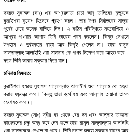
হযরত
মুহাম্মদ
(
সাঃ
)
এর
আশ্রয়দাতা
চাচা
আবূ
তালিবের
মৃত্যুকে
কুরাইশরা
সুযোগ
হিসেবে
গ্রহণ
করল।
তার
উপর
নির্যাতনের
মাত্রা
পূর্বের
চেয়ে
অনেক
বাড়িয়ে
দিল।
এ
কঠিন
পরিস্থিতে
সহযোগিতা
ও
আশ্রয়
পাওয়ার
আশায়
তিনি
তায়েফ
গমন
করলেন।
কিন্ত
সেখানে
উপহাস
ও
দুর্ব্যবহার
ছাড়া
আর
কিছুই
পেলেন
না।
তারা
রাসূল
সাল্লাল্লাহু
আলাইহি
ওয়া
সাল্লাম
কে
পাথর
নিক্ষেপ
করে
আহত
করে।
ফলে
তিনি
আবার
মক্কায়
ফিরে
যান।
মদিনায়
হিজরত:
কুরাইশরা
হযরত
মুহাম্মদ
সাল্লাল্লাহু
আলাইহি
ওয়া
সাল্লাম
কে
হত্যা
করার
ষড়যন্ত্র
করে।
কিন্তু
তারা
ব্যর্থ
হয়
এবং
আল্লাহ
তায়ালা
তাকে
হেফাযত
করেন।
হযরত
মুহাম্মদ
(
সাঃ
)
স্বীয়
ঘর
থেকে
বের
হন
এবং
আল্লাহ
তাআলা
কাফেরদের
চক্ষু
অন্ধ
করে
দেন
যাতে
তারা
রাসূল
সাল্লাল্লাহু
আলাইহি
ওয়া
সাল্লামকে
দেখতে
না
পারে।
তিনি
চলতে
চলতে
মক্কার
বাইরে
আবু