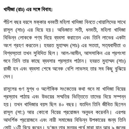
খাদীজা
(
রাঃ
)
এর
সঙ্গে
বিবাহ:
পঁচিশ
বছর
বয়সে
মক্কার
ধনবতী
মহিলা
খাদিজা
বিনতে
খোয়ালিদের
সাথে
রাসূল
(
সাঃ
)
এর
বিয়ে
হয়।
অভিজাত
সতী
,
ধনবতী
,
মহিলা
খাদিজা
বিভিন্ন
লোককে
পণ্য
দিয়ে
ব্যবসা
করাতেন
এবং
তিনি
লাভের
একটা
অংশ
গ্রহণ
করতেন।
হযরত
মুহাম্মদ
(
সাঃ
)
এর
সততা
,
সত্যবাদীতা
ও
বিশ্বস্ততা
তখন
সুবিদিত
ছিল।
আল
-
আমীন
,
আসসাকিন
এর
প্রশংসা
শুনে
তিনি
তার
কাছে
ব্যবসার
প্রস্তাব
পাঠান।
হযরত
মুহাম্মদ
(
সাঃ
)
রাজী
হন
এবং
ব্যবসা
শেষে
অনেক
বেশি
লাভসহ
তার
সব
কিছু
বুঝিয়ে
দেন।
রাসূলের
গুণ
মুগ্ধ
ও
অলৌকিক
সংকেতের
কথা
শুনে
মা
খাদিজা
বিয়ের
প্রস্তাব
পাঠায়
এবং
উভয়ের
সম্মতির
ভিত্তিতে
তাদের
বিয়ে
সম্পন্ন
হয়।
তখন
খাদিজার
বয়স
ছিল
৪০
বছর।
যতদিন
তিনি
জীবিত
ছিলেন
রাসূল
(
সা
:)
আর
কোনো
বিয়ের
প্রয়োজন
অনুভব
করেননি।
এরপর
আদর্শিক
প্রয়োজনে
এবং
নারী
সমাজের
বিভিন্ন
উপকারের
জন্য
তিনি
মোট
১১
টি
বিয়ে
করেন।
দু
’
জন
তার
মৃত্যুর
পূর্বে
মারা
যান
আর
৯
জনের