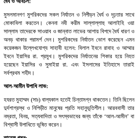
ধৈর্য
ও
অবিচল:
মুসলমানগণ
মুশরিকদের
সকল
নির্যাতন
ও
নিপীড়ন
ধৈর্য
ও
দৃঢ়তার
সাথে
মোকাবিলা
করতেন।
কেননা
নবী
করীম
সাল্লাল্লাহু
আলাইহি
ওয়া
সাল্লাম
তাদেরকে
সাওয়াব
ও
জান্নাত
লাভের
আশায়
বিপদে
ধৈর্য
ধারণ
ও
অনড়
থাকার
পরামর্শ
দেন।
মুশরিকদের
নির্যাতন
ভোগ
করেছেন
এমন
কয়েকজন
উল্লেখযোগ্য
সাহাবী
হলেন
:
বিলাল
ইবনে
রাবাহ
ও
আম্মার
ইবনে
ইয়াসির
রা
.
প্রমুখ।
মুশরিকদের
নির্যাতনের
শিকার
হয়ে
নিহত
হয়েছেন
ইয়াসির
ও
সুমাইয়া
রা
.
এবং
ইসলামের
ইতিহাসে
তারাই
সর্বপ্রথম
শহীদ।
আল
-
আমীন
উপাধি
লাভ:
হযরত
মুহাম্মদ
(
সাঃ
)
বাল্যকাল
হতেই
চিন্তামগ্ন
থাকতেন।
তিনি
ছিলেন
দুর্দশাগ্রস্থ
ও
নিপিড়ীত
মানুষের
প্রতি
সহানুভূতিশীল।
আরববাসী
তার
নম্রতা
,
বিনয়
,
সত্যবাদিতা
ও
সৎস্বভাবের
জন্য
তাঁকে
‘
আল
-
আমীন
’
বা
বিশ্বাসী
উপাধিতে
ভূষিত
করেন।
তায়েফ
গমন: