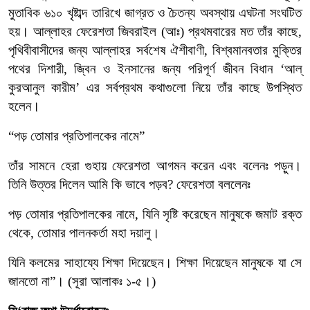
মুতাবিক
৬১০
খৃষ্টাব্দ
তারিখে
জাগ্রত
ও
চৈতন্য
অবস্থায়
এঘটনা
সংঘটিত
হয়।
আল্লাহর
ফেরেশতা
জিবরাইল
(
আঃ
)
প্রথমবারের
মত
তাঁর
কাছে
,
পৃথিবীবাসীদের
জন্য
আল্লাহর
সর্বশেষ
ঐশীবাণী
,
বিশ্বমানবতার
মুক্তির
পথের
দিশারী
,
জ্বিন
ও
ইনসানের
জন্য
পরিপূর্ণ
জীবন
বিধান
‘
আল্
কুরআনুল
কারীম
’
এর
সর্বপ্রথম
কথাগুলো
নিয়ে
তাঁর
কাছে
উপস্থিত
হলেন।
“
পড়
তোমার
প্রতিপালকের
নামে”
তাঁর
সামনে
হেরা
গুহায়
ফেরেশতা
আগমন
করেন
এবং
বলেনঃ
পড়ুন।
তিনি
উত্তর
দিলেন
আমি
কি
ভাবে
পড়ব
?
ফেরেশতা
বললেনঃ
পড়
তোমার
প্রতিপালকের
নামে
,
যিনি
সৃষ্টি
করেছেন
মানুষকে
জমাট
রক্ত
থেকে
,
তোমার
পালনকর্তা
মহা
দয়ালু।
যিনি
কলমের
সাহায্যে
শিক্ষা
দিয়েছেন।
শিক্ষা
দিয়েছেন
মানুষকে
যা
সে
জানতো
না
”
।
(
সূরা
আলাকঃ
১-৫
।
)