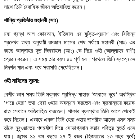
সাথে
তিনি
বৈবাহিক
জীবন
অতিবাহিত
করেন।
শান্তি
প্রতিষ্ঠায়
মহানবী
(
সাঃ
)
মহা
গ্রন্থ
আল
কোরআন
,
ইতিহাস
এর
যুক্তি
-
প্রমাণ
এবং
বিভিন্ন
গ্রন্থের
তথ্য
অনুযায়ী
রমজান
মাসের
শেষ
পর্যায়ে
মহানবী
(
সাঃ
)
এর
কাছে
আল্লাহর
দূত
জিবরাইল
(
আ
:)
কে
দিয়ে
ওহী
(
আল্লাহর
বাণী
)
প্রেরন
করেন।
এ
সময়
তার
বয়স
৪০
পূর্ণ
হয়।
প্রথমে
তিনি
স্বপ্নে
সে
নিদর্শন
পান
এবং
পরে
সরাসরি
পেয়েছিলেন।
ওহী
নাযিলের
সূচনা:
বেশীর
ভাগ
সময়
তিনি
মক্কার
প্রসিদ্ধ
পাহাড়
‘
জাবালে
নূরে
’
অবস্থিত
‘
গারে
হেরা
’
তথা
হেরা
গুহায়
অবস্থান
করতেন
এবং
ক্রমান্বয়ে
কয়েক
রাত
সেখানে
অতিবাহিত
করতেন।
থাকার
ব্যবস্থাও
তিনি
আগে
থেকেই
করে
নিতেন।
এভাবে
একদা
তিনি
হেরা
গুহায়
তাশরীফ
আনেন
এমন
সময়
তাঁকে
নুবুওয়াতের
পদমর্যাদা
দিয়ে
সৌভাগ্যবান
করার
পবিত্র
মুহুর্ত
এসে
যায়।
জন্মের
৪১
তম
বছরে
২৭
ই
রজব
(
হিজরতের
১৩
বছর
পূর্বে
)