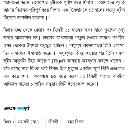
তোমাদের
জন্যে
তোমাদের
দ্বীনকে
পূর্ণাঙ্গ
করে
দিলাম।
তোমাদের
প্রতি
আমার
নিয়ামত
পরিপূর্ণ
করে
দিলাম
এবং
ইসলামকে
তোমাদের
জন্যে
দ্বীন
হিসেবে
মনোনীত
করলাম।
”
বিদায়
হজ্জ
থেকে
ফেরার
পর
হিজরী
১১
সালের
সফর
মাসে
মুহাম্মদ
(
স
)
জ্বরে
আক্রান্ত
হন।
জ্বরের
তাপমাত্রা
প্রচন্ড
হওয়ার
কারণে
পাগড়ির
ওপর
থেকেও
উষ্ণতা
অনুভূত
হচ্ছিল।
অসুস্থ
অবস্থাতেও
তিনি
এগারো
দিন
নামাজের
ইমামতি
করেন।
অসুস্থতা
তীব্র
হওয়ার
পর
তিনি
সকল
স্ত্রীর
অনুমতি
নিয়ে
আয়েশা
(
রাঃ
)
এর
কামরায়
অবস্থান
করতে
থাকেন।
তাঁর
কাছে
সাত
কিংবা
আট
দিনার
ছিল
,
মৃত্যুর
একদিন
পূর্বে
তিনি
এগুলোও
দান
করে
দেন।
অবশেষে
৬৩
বছর বয়সে
১১
হিজরী
সালের
রবিউল
আউয়াল
মাসের
১
তারিখ
সন্ধ্যায়
তিনি
ইন্তেকাল করেন।
এনএম/
ধ্রুব
কন্ঠ
বিষয় :
মহানবী (সা.)
জীবনী
মক্কা বিজয়