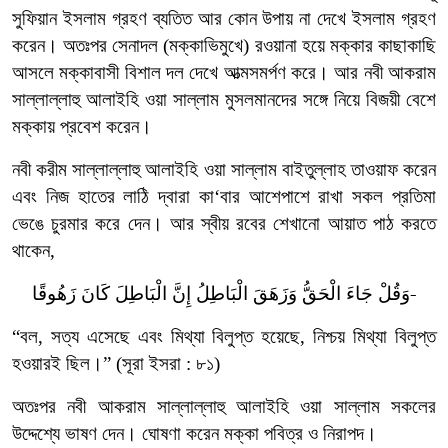
সুফিয়ান
ইসলাম
গ্রহণ
ব্যতিত
আর
কোন
উপায়
না
দেখে
ইসলাম
গ্রহণ
করেন।
অতঃপর
সেনাদল
(
মক্কাভিমুখে
)
রওয়ানা
হয়ে
মক্কার
কাছাকাছি
আসলে
মক্কাবাসী
বিশাল
দল
দেখে
আত্মসমর্পণ
করে।
আর
নবী
আকরাম
সাল্লাল্লাহু
আলাইহি
ওয়া
সাল্লাম
মুসলমানদের
সঙ্গে
নিয়ে
বিজয়ী
বেশে
মক্কায়
প্রবেশ
করেন।
নবী
করীম
সাল্লাল্লাহু
আলাইহি
ওয়া
সাল্লাম
বাইতুল্লাহ
তাওয়াফ
করেন
এবং
নিজ
হাতের
লাঠি
দ্বারা
কা
‘
বার
আশেপাশে
রাখা
সকল
প্রতিমা
ভেঙে
চুরমার
করে
দেন।
আর
স্বীয়
রবের
শেখানো
আয়াত
পাঠ
করতে
থাকেন
,
وَقُلْ جَاءَ الْحَقُّ وَزَهَقَ الْبَاطِلُ إِنَّ الْبَاطِلَ كَانَ زَهُوقًا-
“
বল
,
সত্য
এসেছে
এবং
মিথ্যা
বিলুপ্ত
হয়েছে
,
নিশ্চয়
মিথ্যা
বিলুপ্ত
হওয়ারই
ছিল।
” (
সূরা
ইসরা
: ৮১)
অতঃপর
নবী
আকরাম
সাল্লাল্লাহু
আলাইহি
ওয়া
সাল্লাম
সকলের
উদ্দেশ্যে
ভাষণ
দেন।
ঘোষণা
করেন
মক্কা
পবিত্র
ও
নিরাপদ।