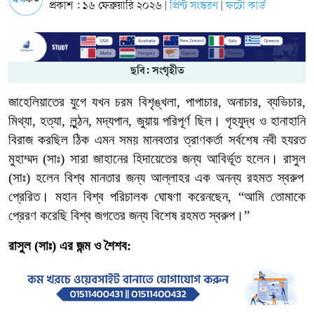
প্রকাশ : ১৬ ফেব্রুয়ারি ২০২৬
প্রিন্ট সংস্করণ
ফটো কার্ড
|
|
ছবি: সংগৃহীত
জাহেলিয়াতের
যুগে
যখন
চরম
বিশৃঙ্খলা
,
পাপাচার
,
অনাচার
,
ব্যভিচার
,
মিথ্যা
,
হত্যা
,
লুন্ঠন
,
মদ্যপান
,
জুয়ায়
পরিপূর্ণ ছিল। গৃহযুদ্ধ ও হানাহানি
বিরাজ
করছিল
ঠিক
এমন
সময়
মানবতার ত্রাণকর্তা সর্বশেষ
নবী
হযরত
মুহাম্মদ
(
সাঃ
)
সারা
জাহানের
হিদায়েতের
জন্য
আবির্ভূত
হলেন।
রাসুল
(
সাঃ
)
হলেন
বিশ্ব
মানতার
জন্য
আল্লাহর
এক
অনন্য
রহমত
স্বরুপ
প্রেরিত।
মহান
বিশ্ব
পরিচালক
ঘোষণা
করেনছেন
, “
আমি
তোমাকে
প্রেরণ
করেছি
বিশ্ব
জগতের
জন্য
বিশেষ
রহমত
স্বরুপ।
”
রাসুল (সাঃ) এর জন্ম
ও
শৈশব: