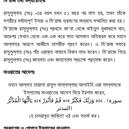
মি
‘
রাজ
তথা
উর্দ্ধারোহনঃ
রাসূলুল্লাহ
(
সঃ
) -
এর
বয়স
যখন
৫১
বছর
নয়
মাস
হয়
,
তখন
তাঁকে
সশরীরে
মর্যাদাপূর্ণ
ইসরা
ও
মি
’
রাজ
ভ্রমণের
মাধ্যমে
সম্মানিত
করা
হয়।
মি
’
রাজে
রাসূলুল্লাহ
(
সঃ
)
প্রথমে
কা
’
বা
থেকে
বাইতুল
মুকাদ্দাসে
যান
,
অতঃপর
সেখান
থেকে
এক
এক
করে
সাত
আসমান
অতিক্রম
করে
মহান
আল্লাহর
আরশে
আজীমে
তাশরীফ
গ্রহণ
করেন।
এ
মি
’
রাজ
সফরে
রাসুলুল্লাহ
(
সঃ
)
পাঁচ
ওয়াক্ত
নামাযে
বিধান
লাভ
করেন।
মি
’
রাজে
গিয়ে
রাসূলুল্লাহ
(
সঃ
)
জান্নাত
এবং
জাহান্নাম
স্বচক্ষে
প্রত্যক্ষ
করেন।
দাওয়াতের
আদেশঃ
মহান
আল্লাহ
তায়ালা
রাসুল
সাল্লাল্লাহু
আলাইহি
ওয়া
সাল্লামকে
ইসলামের
দাওয়াতের
আদেশ
দিয়ে
ইরশাদ
করেন
,
. (سورة
﴾ وَرَبَّكَ فَكَبِّرْ ﴿
﴾ قُمْ فَأَنْذِرْ ﴿
يَاأَيُّهَا الْمُدَّثِّرُ ﴿
১
২
৩
﴾
المدثر)
হে
চাদরাবৃত
ব্যক্তি
!
ওঠ
এবং
সতর্ক
কর।
প্রকাশ্যে
ও
গোপনে
ইসলামের
দাওয়াত: