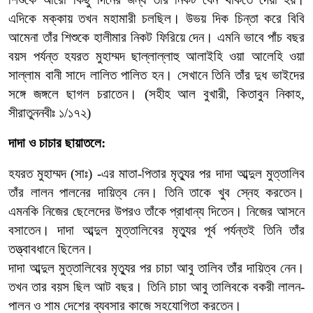
এদিকে
মক্কায়
তখন
মহামারী
চলছিল।
উভয়
দিক
চিন্তা
করে
বিবি
আমেনা
তাঁর
শিশুকে
হালীমার
নিকট
ফিরিয়ে
দেন।
এমনি
ভাবে
পাঁচ
বছর
বয়স
পর্যন্ত
হযরত
মুহাম্মদ
ছাল্লাল্লাহু
আলাইহি
ওয়া
আলেহি
ওয়া
সাল্লাম
বানী
সাদে
লালিত
পালিত
হন।
সেখানে
তিনি
তাঁর
দুধ
ভাইদের
সঙ্গে
জঙ্গলে ছাগল
চরাতেন।
(
সহীহ
আল
বুখারী
,
কিতাবুন
নিকাহ
,
সীরাতুননবীঃ
১/১৭২)
দাদা
ও
চাচার
ছায়াতলে:
হযরত
মুহাম্মদ
(
সাঃ
) -
এর
মাতা
-
পিতার
মৃত্যুর
পর
দাদা
আব্দুল
মুত্তালিব
তাঁর
লালন
পালনের
দায়িত্ব
নেন।
তিনি
তাকে
খুব
স্নেহ
করতেন।
এমনকি
নিজের
ছেলেদের
উপরও
তাঁকে
প্রাধান্য
দিতেন।
নিজের
আসনে
বসাতেন।
দাদা
আব্দুল
মুত্তালিবের
মৃত্যুর
পূর্ব
পর্যন্তই
তিনি
তাঁর
তত্ত্বাবধানে
ছিলেন।
দাদা
আব্দুল
মুত্তালিবের
মৃত্যুর
পর
চাচা
আবু
তালিব
তাঁর
দায়িত্ব
নেন।
তখন
তার
বয়স
ছিল
আট
বছর।
তিনি
চাচা
আবু
তালিবকে
বকরী
লালন
-
পালন
ও
শাম
দেশের
ব্যবসার
কাজে
সহযোগিতা
করতেন।