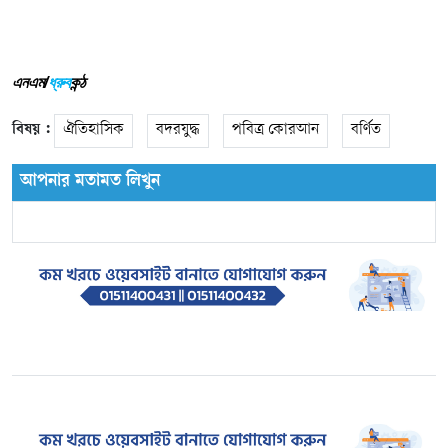
এনএম/
ধ্রুব
কন্ঠ
বিষয় :
ঐতিহাসিক
বদরযুদ্ধ
পবিত্র কোরআন
বর্ণিত
আপনার মতামত লিখুন