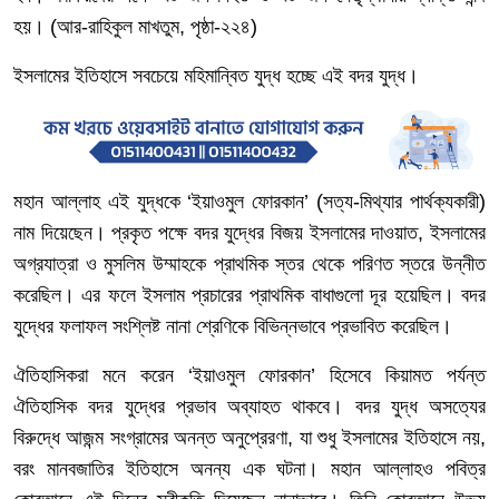
হয়।
(
আর
-
রাহিকুল
মাখতুম
,
পৃষ্ঠা
-
২২৪
)
ইসলামের
ইতিহাসে
সবচেয়ে
মহিমান্বিত
যুদ্ধ হচ্ছে এই বদর
যুদ্ধ।
মহান
আল্লাহ
এই
যুদ্ধকে
‘
ইয়াওমুল
ফোরকান
’ (
সত্য
-
মিথ্যার
পার্থক্যকারী
)
নাম
দিয়েছেন।
প্রকৃত
পক্ষে
বদর
যুদ্ধের
বিজয়
ইসলামের
দাওয়াত
,
ইসলামের
অগ্রযাত্রা
ও
মুসলিম
উম্মাহকে
প্রাথমিক
স্তর
থেকে
পরিণত
স্তরে
উন্নীত
করেছিল।
এর
ফলে
ইসলাম
প্রচারের
প্রাথমিক
বাধাগুলো
দূর
হয়েছিল।
বদর
যুদ্ধের
ফলাফল
সংশ্লিষ্ট
নানা
শ্রেণিকে
বিভিন্নভাবে
প্রভাবিত
করেছিল।
ঐতিহাসিকরা
মনে
করেন
‘
ইয়াওমুল
ফোরকান
’
হিসেবে
কিয়ামত
পর্যন্ত
ঐতিহাসিক
বদর
যুদ্ধের
প্রভাব
অব্যাহত
থাকবে।
বদর
যুদ্ধ
অসত্যের
বিরুদ্ধে
আজন্ম
সংগ্রামের
অনন্ত
অনুপ্রেরণা
,
যা
শুধু
ইসলামের
ইতিহাসে
নয়
,
বরং
মানবজাতির
ইতিহাসে
অনন্য
এক
ঘটনা।
মহান
আল্লাহও
পবিত্র