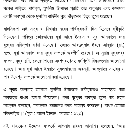
কোরআনে
এই
দিনের
স্বীকৃতি
দিয়েছেন
নানাভাবে।
তিনি
কোরআনে
উভয়
পক্ষের
শক্তির
পার্থক্য
,
মুসলিম
উম্মাহর
প্রতি
তার
অনুগ্রহ
এবং
কম্পমান
একটি
অবস্থা
থেকে
মুসলিম
বাহিনীর
ঘুরে
দাঁড়ানোর
চিত্র
তুলে
ধরেছেন।
সাহসিকতা
এই
সত্য
ও
মিথ্যার
মধ্যে
পার্থক্যকারী
দিন
হিসেবে
স্বীকৃতি
দিয়েছেন।
পবিত্র
কোরআনের
সুরা
আলে
ইমরান
ও
সুরা
আনফালে
বদর
যুদ্ধের
সবিস্তার
বর্ণনা
এসেছে।
হজরত
আবদুল্লাহ
ইবনে
আব্বাস
(
রা
.)
মতে
,
সুরা
আনফাল
বদর
যুদ্ধ
সম্পর্কে
অবতীর্ণ
হয়েছে।
এ
সুরায়
যুদ্ধলব্ধ
সম্পদ
,
যুদ্ধ
বন্দি
,
ফেরেশতাদের
অংশগ্রহণসহ
সংশ্লিষ্ট
বিষয়গুলোর
আলোচনা
রয়েছে।
আর
সুরা
আলে
ইমরানে
মুসলমানদের
অবস্থা
,
আল্লাহর
সাহায্য
ও
তার
উদ্দেশ্য
সম্পর্কে
আলোচনা
করা
হয়েছে।
এ
সুরায়
আল্লাহ
তাআলা
মুসলিম
উম্মাহকে
ভবিষ্যতেও
সাহায্যের
ধারা
অব্যাহত
রাখার
ঘোষণা
দিয়েছেন।
বদর
যুদ্ধের
অবস্থা
তুলে
ধরে
মহান
আল্লাহ
বলেছেন
, ‘
আল্লাহ
তোমাদের
বদরে
সাহায্য
করেছেন।
অথচ
তোমরা
ক্ষীণশক্তি।
’ (
সুরা
:
আলে
ইমরান
,
আয়াত
:
১২৩
)
এই
সাহায্যের
উদ্দেশ্য
সম্পর্কে
আল্লাহ
রাব্বুল
আলামিন
বলেছেন
, ‘
আর