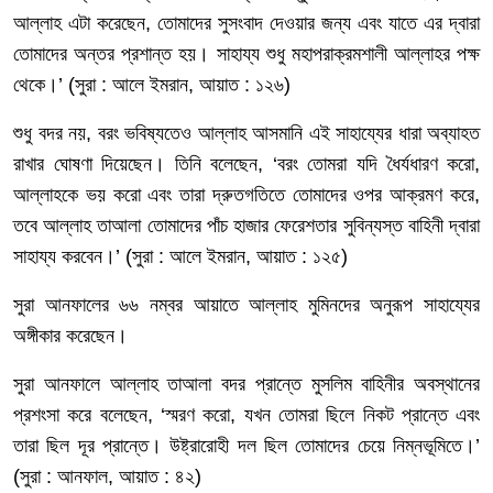
আল্লাহ
এটা
করেছেন
,
তোমাদের
সুসংবাদ
দেওয়ার
জন্য
এবং
যাতে
এর
দ্বারা
তোমাদের
অন্তর
প্রশান্ত
হয়।
সাহায্য
শুধু
মহাপরাক্রমশালী
আল্লাহর
পক্ষ
থেকে।
’ (
সুরা
:
আলে
ইমরান
,
আয়াত
:
১২৬
)
শুধু
বদর
নয়
,
বরং
ভবিষ্যতেও
আল্লাহ
আসমানি
এই
সাহায্যের
ধারা
অব্যাহত
রাখার
ঘোষণা
দিয়েছেন।
তিনি
বলেছেন
, ‘
বরং
তোমরা
যদি
ধৈর্যধারণ
করো
,
আল্লাহকে
ভয়
করো
এবং
তারা
দ্রুতগতিতে
তোমাদের
ওপর
আক্রমণ
করে
,
তবে
আল্লাহ
তাআলা
তোমাদের
পাঁচ
হাজার
ফেরেশতার
সুবিন্যস্ত
বাহিনী
দ্বারা
সাহায্য
করবেন।
’ (
সুরা
:
আলে
ইমরান
,
আয়াত
:
১২৫
)
সুরা
আনফালের
৬৬
নম্বর
আয়াতে
আল্লাহ
মুমিনদের
অনুরূপ
সাহায্যের
অঙ্গীকার
করেছেন।
সুরা
আনফালে
আল্লাহ
তাআলা
বদর
প্রান্তে
মুসলিম
বাহিনীর
অবস্থানের
প্রশংসা
করে
বলেছেন
, ‘
স্মরণ
করো
,
যখন
তোমরা
ছিলে
নিকট
প্রান্তে
এবং
তারা
ছিল
দূর
প্রান্তে।
উষ্ট্রারোহী
দল
ছিল
তোমাদের
চেয়ে
নিম্নভূমিতে।
’
(
সুরা
:
আনফাল
,
আয়াত
:
৪২
)