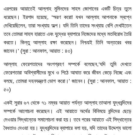
এরপরের
আয়াতেই
আল্লাহ
মুমিনদের
সাহস
জোগানের
একটি
চিত্র
তুলে
ধরেছেন।
ইরশাদ
হয়েছে
, ‘
স্মরণ
করো
!
যখন
আল্লাহ
আপনাকে
স্বপ্নে
দেখিয়েছিলেন
,
তারা
সংখ্যায়
অল্প।
যদি
তিনি
তাদের
সংখ্যায়
বেশি
দেখাইতেন
তবে
তোমরা
সাহস
হারাতে
এবং
যুদ্ধের
ব্যাপারে
নিজেদের
মধ্যে
মতবিরোধ
তৈরি
করতে।
কিন্তু
আল্লাহ
রক্ষা
করেছেন।
নিশ্চয়ই
তিনি
অন্তরের
খবর
জানেন।
’ (
সুরা
:
আনফাল
,
আয়াত
:
৪৩
)
আল্লাহ
ফেরেশতাদের
অংশগ্রহণ
সম্পর্কে
বলেছেন
,‘
যদি
তুমি
দেখতে
ফেরেশতারা
অবিশ্বাসীদের
মুখে
ও
পিঠে
আঘাত
করে
জীবন
কেড়ে
নিচ্ছে
এবং
বলছে
,
তোমরা
দহনযন্ত্রণা
ভোগ
করো।
’
জানেন।
(
সুরা
:
আনফাল
,
আয়াত
:
৫০
)
একই
সুরার
৬৭
থেকে
৭১
নম্বর
আয়াত
পর্যন্ত
আল্লাহ
তাআলা
যুদ্ধবন্দিদের
সম্পর্কে
আলোচনা
করেছেন।
এই
আয়াতে
অর্থের
বিনিময়ে
বন্দিদের
ছেড়ে
দেওয়ার
সিদ্ধান্তের
সমালোচনা
করা
হয়।
তবে
পরের
আয়াতে
এই
সিদ্ধান্তের
বৈধতাও
দেওয়া
হয়।
যুদ্ধবন্দিদের
ব্যাপারে
বলা
হয়
,
যদি
তাদের
উদ্দেশ্য
ভালো