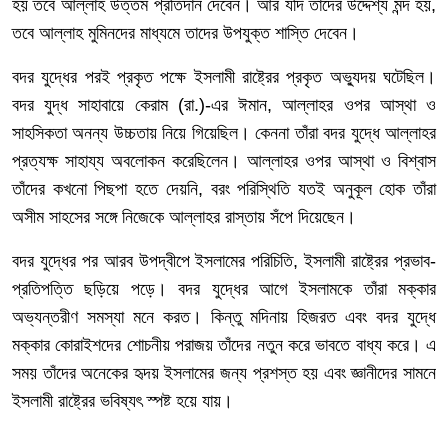
হয়
তবে
আল্লাহ
উত্তম
প্রতিদান
দেবেন।
আর
যদি
তাদের
উদ্দেশ্য
মন্দ
হয়
,
তবে
আল্লাহ
মুমিনদের
মাধ্যমে
তাদের
উপযুক্ত
শাস্তি
দেবেন।
বদর
যুদ্ধের
পরই
প্রকৃত
পক্ষে
ইসলামী
রাষ্ট্রের
প্রকৃত
অভ্যুদয়
ঘটেছিল।
বদর
যুদ্ধ
সাহাবায়ে
কেরাম
(
রা
.)-
এর
ঈমান
,
আল্লাহর
ওপর
আস্থা
ও
সাহসিকতা
অনন্য
উচ্চতায়
নিয়ে
গিয়েছিল।
কেননা
তাঁরা
বদর
যুদ্ধে
আল্লাহর
প্রত্যক্ষ
সাহায্য
অবলোকন
করেছিলেন।
আল্লাহর
ওপর
আস্থা
ও
বিশ্বাস
তাঁদের
কখনো
পিছপা
হতে
দেয়নি
,
বরং
পরিস্থিতি
যতই
অনুকূল
হোক
তাঁরা
অসীম
সাহসের
সঙ্গে
নিজেকে
আল্লাহর
রাস্তায়
সঁপে
দিয়েছেন।
বদর
যুদ্ধের
পর
আরব
উপদ্বীপে
ইসলামের
পরিচিতি
,
ইসলামী
রাষ্ট্রের
প্রভাব
-
প্রতিপত্তি
ছড়িয়ে
পড়ে।
বদর
যুদ্ধের
আগে
ইসলামকে
তাঁরা
মক্কার
অভ্যন্তরীণ
সমস্যা
মনে
করত।
কিন্তু
মদিনায়
হিজরত
এবং
বদর
যুদ্ধে
মক্কার
কোরাইশদের
শোচনীয়
পরাজয়
তাঁদের
নতুন
করে
ভাবতে
বাধ্য
করে।
এ
সময়
তাঁদের
অনেকের
হৃদয়
ইসলামের
জন্য
প্রশস্ত
হয়
এবং
জ্ঞানীদের
সামনে
ইসলামী
রাষ্ট্রের
ভবিষ্যৎ
স্পষ্ট
হয়ে
যায়।