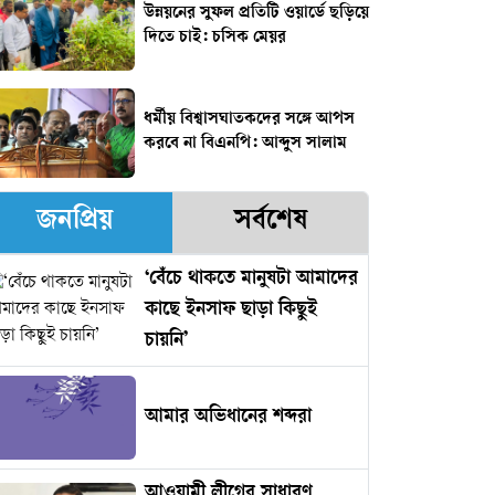
উন্নয়নের সুফল প্রতিটি ওয়ার্ডে ছড়িয়ে
দিতে চাই: চসিক মেয়র
ধর্মীয় বিশ্বাসঘাতকদের সঙ্গে আপস
করবে না বিএনপি: আব্দুস সালাম
জনপ্রিয়
সর্বশেষ
‘বেঁচে থাকতে মানুষটা আমাদের
কাছে ইনসাফ ছাড়া কিছুই
চায়নি’
আমার অভিধানের শব্দরা
আওয়ামী লীগের সাধারণ