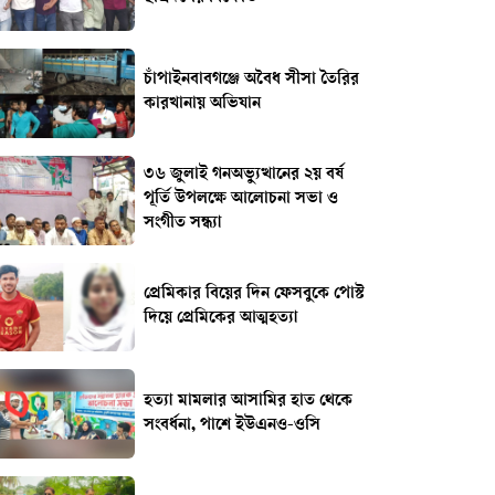
চাঁপাইনবাবগঞ্জে অবৈধ সীসা তৈরির
কারখানায় অভিযান
৩৬ জুলাই গনঅভ্যুত্থানের ২য় বর্ষ
পূর্তি উপলক্ষে আলোচনা সভা ও
সংগীত সন্ধ্যা
প্রেমিকার বিয়ের দিন ফেসবুকে পোস্ট
দিয়ে প্রেমিকের আত্মহত্যা
হত্যা মামলার আসামির হাত থেকে
সংবর্ধনা, পাশে ইউএনও-ওসি