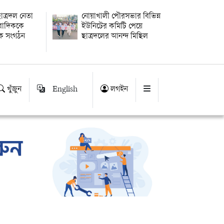
াত্রদল নেতা
নোয়াখালী পৌরসভার বিভিন্ন
ংবাদিককে
ইউনিটের কমিটি পেয়ে
িক সংগঠন
ছাত্রদলের আনন্দ মিছিল
খুঁজুন
English
লগইন