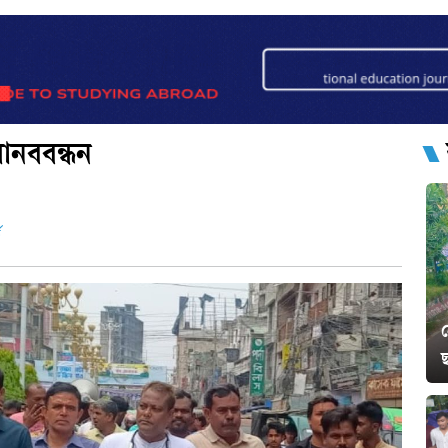
মানববন্ধন
ড