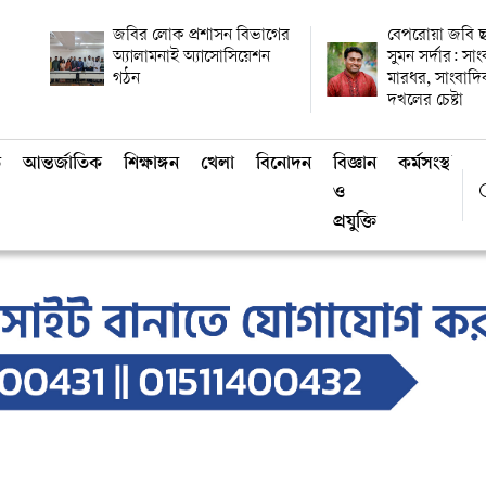
জবির লোক প্রশাসন বিভাগের
বেপরোয়া জবি ছ
অ্যালামনাই অ্যাসোসিয়েশন
সুমন সর্দার: সা
গঠন
মারধর, সাংবাদ
দখলের চেষ্টা
ি
আন্তর্জাতিক
শিক্ষাঙ্গন
খেলা
বিনোদন
বিজ্ঞান
কর্মসংস্থান
ও
প্রযুক্তি