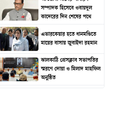
সম্পাদক হিসেবে ওবায়দুল
কাদেরের দিন শেষের পথে
এভারকেয়ার হতে ধানমণ্ডিতে
মায়ের বাসায় জুবাইদা রহমান
ঝালকাঠি প্রেসক্লাব সভাপতির
স্মরণে দোয়া ও মিলাদ মাহফিল
অনুষ্ঠিত
রোমানিয়ায় পাঠানোর নামে
কোটি টাকার প্রতারণা
ইমামকে মারধরের অভিযোগে
ঝালকাঠিতে বিএনপি নেতার