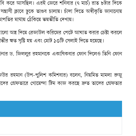
াবি করে আসছিল। এরই জেরে শনিবার (৭ মার্চ) রাত ৮টার দিকে
ত্রাসী ক্লাবে ঢুকে তাণ্ডব চালায়। চাঁদা দিতে অস্বীকৃতি জানানোয়
 সভাপতির মাথায় ঠেকিয়ে ভয়ভীতি দেখায়।
ারালো অস্ত্র দিয়ে রেজাউল করিমের পেটে আঘাত করার চেষ্টা করলে
ভীর ক্ষত সৃষ্টি হয় এবং মোট ১৩টি সেলাই দিতে হয়েছে।
িশনার ড. জিললুর রহমানকে একাধিকবার ফোন দিলেও তিনি ফোন
িউর রহমান (উপ-পুলিশ কমিশবার) বলেন, নিয়মিত মামলা রুজু
ের গ্রেফতারে গোয়েন্দা টিম কাজ করছে দ্রুত তাদের গ্রেফতার