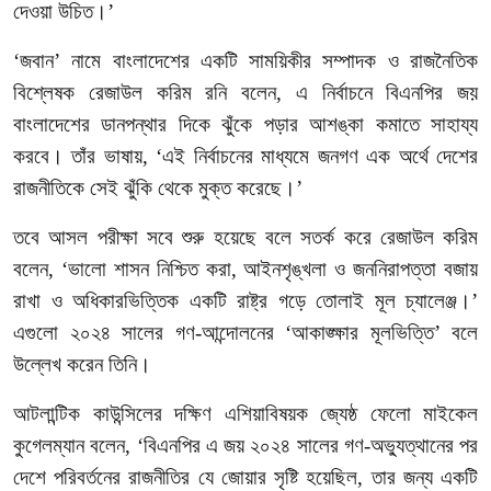
দেওয়া
উচিত।
’
‘
জবান
’
নামে
বাংলাদেশের
একটি
সাময়িকীর
সম্পাদক
ও
রাজনৈতিক
বিশ্লেষক
রেজাউল
করিম
রনি
বলেন
,
এ
নির্বাচনে
বিএনপির
জয়
বাংলাদেশের
ডানপন্থার
দিকে
ঝুঁকে
পড়ার
আশঙ্কা
কমাতে
সাহায্য
করবে।
তাঁর
ভাষায়
, ‘
এই
নির্বাচনের
মাধ্যমে
জনগণ
এক
অর্থে
দেশের
রাজনীতিকে
সেই
ঝুঁকি
থেকে
মুক্ত
করেছে।
’
তবে
আসল
পরীক্ষা
সবে
শুরু
হয়েছে
বলে
সতর্ক
করে
রেজাউল
করিম
বলেন
, ‘
ভালো
শাসন
নিশ্চিত
করা
,
আইনশৃঙ্খলা
ও
জননিরাপত্তা
বজায়
রাখা
ও
অধিকারভিত্তিক
একটি
রাষ্ট্র
গড়ে
তোলাই
মূল
চ্যালেঞ্জ।
’
এগুলো
২০২৪
সালের
গণ
-
আন্দোলনের
‘
আকাঙ্ক্ষার
মূলভিত্তি
’
বলে
উল্লেখ
করেন
তিনি।
আটলান্টিক
কাউন্সিলের
দক্ষিণ
এশিয়াবিষয়ক
জ্যেষ্ঠ
ফেলো
মাইকেল
কুগেলম্যান
বলেন
, ‘
বিএনপির
এ
জয়
২০২৪
সালের
গণ
-
অভ্যুত্থানের
পর
দেশে
পরিবর্তনের
রাজনীতির
যে
জোয়ার
সৃষ্টি
হয়েছিল
,
তার
জন্য
একটি