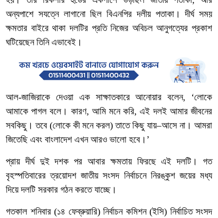
অন্যপাশে
সযত্নে
লাগানো
ছিল
বিএনপির
দলীয়
পতাকা।
দীর্ঘ
সময়
ক্ষমতার
বাইরে
থাকা
দলটির
প্রতি
নিজের
অবিচল
আনুগত্যের
প্রকাশ
ঘটিয়েছেন
তিনি
এভাবেই।
আল
-
জাজিরাকে
দেওয়া
এক
সাক্ষাতকারে
আনোয়ার
বলেন
, ‘
লোকে
আমাকে
পাগল
বলে।
কারণ
,
আমি
মনে
করি
,
এই
দলই
আমার
জীবনের
সবকিছু।
তবে
(
লোকে
কী
মনে
করল
)
তাতে
কিছু
যায়
–
আসে
না।
আমরা
জিতেছি
এবং
বাংলাদেশ
এখন
আরও
ভালো
হবে।
’
প্রায়
দীর্ঘ
দুই
দশক
পর
আবার
ক্ষমতায়
ফিরছে
এই দলটি
।
গত
বৃহস্পতিবারের
ত্রয়োদশ জাতীয়
সংসদ
নির্বাচনে
নিরঙ্কুশ
জয়ের
মধ্য
দিয়ে
দলটি
সরকার
গঠন
করতে
যাচ্ছে।
গতকাল
শনিবার
(১৪ ফেব্রুয়ারি)
নির্বাচন
কমিশন
(ইসি)
নির্বাচিত
সংসদ