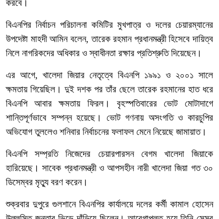
করবে।
বিএনপির
নির্বাচন
পরিচালনা
কমিটির
মুখপাত্র
ও
দলের
চেয়ারম্যানের
উপদেষ্টা
মাহদী
আমিন
বলেন
,
তারেক
রহমান
প্রধানমন্ত্রী
হিসেবে
দায়িত্ব
নিলে
নাগরিকদের
অধিকার
ও
স্বাধীনতা
রক্ষার
প্রতিশ্রুতি
দিয়েছেন।
এর
আগে
,
খালেদা
জিয়ার
নেতৃত্বে
বিএনপি ১৯৯১
ও
২০০১
সালে
ক্ষমতায়
গিয়েছিল।
দুই
দশক
পর
তাঁর
ছেলে
তারেক
রহমানের
হাত
ধরে
বিএনপি
আবার
ক্ষমতায়
ফিরল।
বৃহস্পতিবারের
ভোট
মোটাদাগে
শান্তিপূর্ণভাবে
সম্পন্ন
হয়েছে।
ভোট
গণনায়
অসংগতি
ও
কারচুপির
অভিযোগ
তুললেও
শনিবার
নির্বাচনের
ফলাফল
মেনে
নিয়েছে
জামায়াত।
বিএনপি
সম্প্রতি
নিজেদের
চেয়ারপারসন
বেগম
খালেদা
জিয়াকে
হারিয়েছে।
সাবেক
প্রধানমন্ত্রী
ও
আপসহীন নারী খালেদা
জিয়া
গত
৩০
ডিসেম্বর
মৃত্যু বরণ করেন।
শুক্রবার
দুপুরে
গুলশানে
বিএনপির
কার্যালয়ে
দলের
কর্মী
কামাল
হোসেন
উল্লসিত
জনতার
ভিড়ে
দাঁড়িয়ে
ছিলেন।
আবেগাপ্লুত
হয়ে
তিনি
সেসব