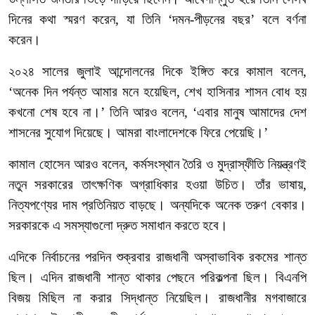
দিনের
কথা
স্মরণ
করেন
,
যা
তিনি
‘
দমন
-
পীড়নের
বছর
’
বলে
বর্ণনা
করেন।
২০২৪
সালের
জুলাই
আন্দোলনের
দিকে
ইঙ্গিত
করে
কামাল
বলেন
,
‘
অনেক
দিন
পর্যন্ত
আমার
মনে
হয়েছিল
,
শেখ
হাসিনার
শাসন
বোধ
হয়
কখনো
শেষ
হবে
না।
’
তিনি
আরও
বলেন
, ‘
এবার
মানুষ
আমাদের
দেশ
শাসনের
সুযোগ
দিয়েছে।
আমরা
বাংলাদেশকে
ফিরে
পেয়েছি।
’
কামাল
হোসেন
আরও
বলেন
,
কর্মসংস্থান
তৈরি
ও
মুদ্রাস্ফীতি
নিয়ন্ত্রণই
নতুন
সরকারের
তাৎক্ষণিক
অগ্রাধিকার
হওয়া
উচিত।
তাঁর
ভাষায়
,
নিত্যপণ্যের
দাম
প্রতিনিয়ত
বাড়ছে।
অন্যদিকে
অনেক
তরুণ
বেকার।
সরকারকে
এ
সমস্যাগুলো
দ্রুত
সমাধান
করতে
হবে।
এদিকে
নির্বাচনের
পরদিন
শুক্রবার
রাজধানী
অস্বাভাবিক
রকমের
শান্ত
ছিল।
এদিন
রাজধানী
শান্ত
থাকার
পেছনে
পরিকল্পনা
ছিল।
বিএনপি
বিজয়
মিছিল
না
করার
সিদ্ধান্ত
নিয়েছিল।
রাজধানীর
মগবাজারে