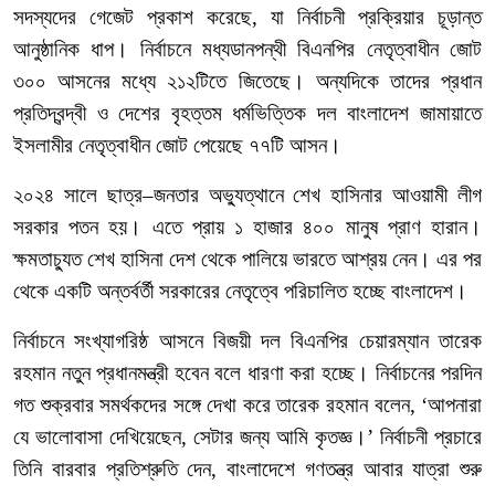
সদস্যদের
গেজেট
প্রকাশ
করেছে
,
যা
নির্বাচনী
প্রক্রিয়ার
চূড়ান্ত
আনুষ্ঠানিক
ধাপ।
নির্বাচনে
মধ্যডানপন্থী
বিএনপির
নেতৃত্বাধীন
জোট
৩০০
আসনের
মধ্যে
২১২টিতে
জিতেছে।
অন্যদিকে
তাদের
প্রধান
প্রতিদ্বন্দ্বী
ও
দেশের
বৃহত্তম
ধর্মভিত্তিক
দল
বাংলাদেশ
জামায়াতে
ইসলামীর
নেতৃত্বাধীন
জোট
পেয়েছে
৭৭টি
আসন।
২০২৪
সালে
ছাত্র
–
জনতার
অভ্যুত্থানে
শেখ
হাসিনার
আওয়ামী
লীগ
সরকার
পতন
হয়।
এতে
প্রায়
১
হাজার
৪০০
মানুষ
প্রাণ
হারান।
ক্ষমতাচ্যুত
শেখ
হাসিনা
দেশ
থেকে
পালিয়ে
ভারতে
আশ্রয়
নেন।
এর
পর
থেকে
একটি
অন্তর্বর্তী
সরকারের
নেতৃত্বে
পরিচালিত
হচ্ছে বাংলাদেশ।
নির্বাচনে
সংখ্যাগরিষ্ঠ
আসনে
বিজয়ী
দল
বিএনপির
চেয়ারম্যান
তারেক
রহমান
নতুন
প্রধানমন্ত্রী
হবেন
বলে
ধারণা
করা
হচ্ছে।
নির্বাচনের
পরদিন
গত
শুক্রবার
সমর্থকদের
সঙ্গে
দেখা
করে
তারেক
রহমান
বলেন
, ‘
আপনারা
যে
ভালোবাসা
দেখিয়েছেন
,
সেটার
জন্য
আমি
কৃতজ্ঞ।
’
নির্বাচনী
প্রচারে
তিনি
বারবার
প্রতিশ্রুতি
দেন
,
বাংলাদেশে
গণতন্ত্র
আবার
যাত্রা
শুরু