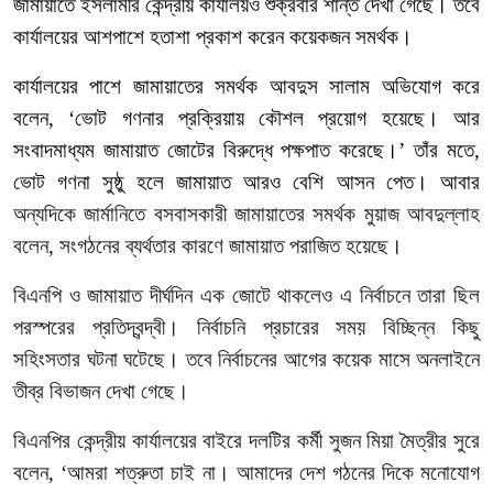
জামায়াতে
ইসলামীর
কেন্দ্রীয়
কার্যালয়ও
শুক্রবার
শান্ত
দেখা
গেছে।
তবে
কার্যালয়ের
আশপাশে
হতাশা
প্রকাশ
করেন
কয়েকজন
সমর্থক।
কার্যালয়ের
পাশে
জামায়াতের
সমর্থক
আবদুস
সালাম
অভিযোগ
করে
বলেন
, ‘
ভোট
গণনার
প্রক্রিয়ায়
কৌশল
প্রয়োগ
হয়েছে।
আর
সংবাদমাধ্যম
জামায়াত
জোটের
বিরুদ্ধে
পক্ষপাত
করেছে।
’
তাঁর
মতে
,
ভোট
গণনা
সুষ্ঠু
হলে
জামায়াত
আরও
বেশি
আসন
পেত।
আবার
অন্যদিকে
জার্মানিতে
বসবাসকারী
জামায়াতের
সমর্থক
মুয়াজ
আবদুল্লাহ
বলেন
,
সংগঠনের
ব্যর্থতার
কারণে
জামায়াত
পরাজিত
হয়েছে।
বিএনপি
ও
জামায়াত
দীর্ঘদিন
এক
জোটে
থাকলেও
এ
নির্বাচনে
তারা
ছিল
পরস্পরের
প্রতিদ্বন্দ্বী।
নির্বাচনি
প্রচারের
সময়
বিচ্ছিন্ন
কিছু
সহিংসতার
ঘটনা
ঘটেছে।
তবে
নির্বাচনের
আগের
কয়েক
মাসে
অনলাইনে
তীব্র
বিভাজন
দেখা
গেছে।
বিএনপির
কেন্দ্রীয়
কার্যালয়ের
বাইরে
দলটির
কর্মী
সুজন
মিয়া
মৈত্রীর
সুরে
বলেন
, ‘
আমরা
শত্রুতা
চাই
না।
আমাদের
দেশ
গঠনের
দিকে
মনোযোগ