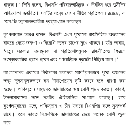
ধাক্কা।
’
তিনি
বলেন
,
বিএনপি
পরিবারতান্ত্রিক
ও
দীর্ঘদিন
ধরে
দুর্নীতির
অভিযোগে
জর্জরিত।
দলটির
মধ্যে
সেসব
নীতির
প্রতিফলন
রয়েছে
,
যা
জেন
-
জি
আন্দোলনকারীরা
প্রত্যাখ্যান
করেছেন।
কুগেলম্যান
আরও
বলেন
,
বিএনপি
এখন
পুরোনো
রাজনৈতিক
অভ্যাসের
বাইরে
যেতে
জনগণ
ও
বিরোধী
দলের
চাপের
মুখে
থাকবে।
তাঁর
ভাষায়
,
‘
নতুন
সরকার
দমনমূলক
বা
প্রতিশোধমূলক
রাজনীতিতে
ফিরলে
সংস্কারবাদীরা
হতাশ
হবেন
এবং
গণতান্ত্রিক
প্রচেষ্টা
পিছিয়ে
যাবে।
’
বাংলাদেশের
এবারের
নির্বাচনের
ফলাফল
সামগ্রিকভাবে
পুরো
অঞ্চলের
জন্য
তুলনামূলকভাবে
কম
টানাপোড়েন
সৃষ্টি
করবে
বলে
ধারণা
করা
হচ্ছে।
পাকিস্তান
সম্ভবত
জামায়াতের
জয়
বেশি
পছন্দ
করত।
কারণ
,
ইসলামাবাদের
সঙ্গে
দলটির
ঐতিহাসিক
সংযোগ
রয়েছে।
তবে
কুগেলম্যানের
মতে
,
পাকিস্তান
ও
চীন
উভয়ে
বিএনপির
সঙ্গে
সুসম্পর্ক
রাখে।
তবে
ভারত
বিএনপিকে
জামায়াতের
চেয়ে
অনেক
বেশি
পছন্দ
করে।