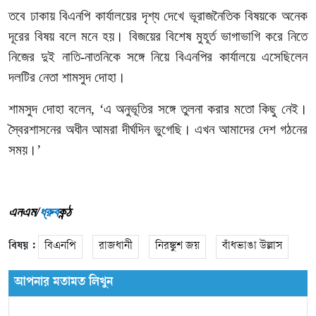
তবে
ঢাকায়
বিএনপি
কার্যালয়ের
দৃশ্য
দেখে
ভূরাজনৈতিক
বিষয়কে
অনেক
দূরের
বিষয়
বলে
মনে
হয়।
বিজয়ের
বিশেষ
মুহূর্ত
ভাগাভাগি
করে
নিতে
নিজের
দুই
নাতি
-
নাতনিকে
সঙ্গে
নিয়ে
বিএনপির
কার্যালয়ে
এসেছিলেন
দলটির
নেতা
শামসুদ
দোহা।
শামসুদ
দোহা
বলেন
, ‘
এ
অনুভূতির
সঙ্গে
তুলনা
করার
মতো
কিছু
নেই।
স্বৈরশাসনের
অধীন
আমরা
দীর্ঘদিন
ভুগেছি।
এখন
আমাদের
দেশ
গঠনের
সময়।
’
এনএম/
ধ্রুব
কন্ঠ
বিষয় :
বিএনপি
রাজধানী
নিরঙ্কুশ জয়
বাঁধভাঙা উল্লাস
আপনার মতামত লিখুন