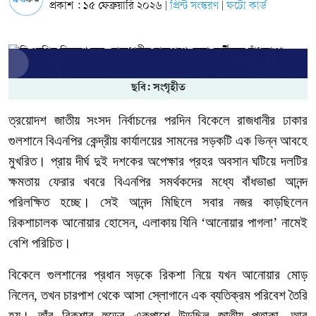
প্রকাশ : ১৫ ফেব্রুয়ারি ২০২৬
প্রিন্ট সংস্করণ
ফটো কার্ড
|
|
ছবি: সংগৃহীত
ত্রয়োদশ জাতীয়
সংসদ
নির্বাচনের
পরদিন
বিকেলে
রাজধানীর ঢাকার
গুলশানে
বিএনপির
কেন্দ্রীয়
কার্যালয়ের
সামনের
সড়কটি
এক
ভিন্ন
আবহে
মুখরিত।
প্রায়
দীর্ঘ
দুই
দশকের
অপেক্ষার প্রহর অবসান
ঘটিয়ে
দলটির
ক্ষমতায়
ফেরার
খবরে
বিএনপির
সমর্থকদের
মধ্যে
বাঁধভাঙা
আনন্দ
পরিলক্ষিত হচ্ছে।
সেই
আনন্দ মিছিলে
সবার
নজর
কাড়ছিলেন
রিকশাচালক
আনোয়ার
হোসেন
,
এলাকায়
যিনি
‘
আনোয়ার
পাগলা
’
নামেই
বেশি
পরিচিত।
বিকেলে
গুলশানের
প্রধান
সড়কে
রিকশা
নিয়ে
যখন
আনোয়ার
মোড়
নিলেন
,
তখন
চারপাশ
থেকে
আসা
স্লোগানে
এক
ব্যতিক্রম পরিবেশ
তৈরি
হয়।
তাঁর
রিকশার
হুডের
একপাশে
উড়ছিল
জাতীয়
পতাকা
,
আর