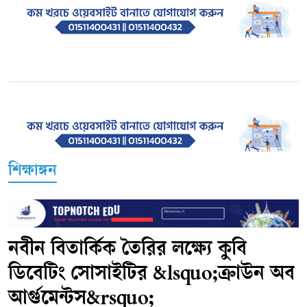
শিক্ষাঙ্গন
নবীন বিতার্কিক তৈরির লক্ষ্যে কুবি
ডিবেটিং সোসাইটির &lsquo;ক্রাউন অব
আর্গুমেন্টস&rsquo;