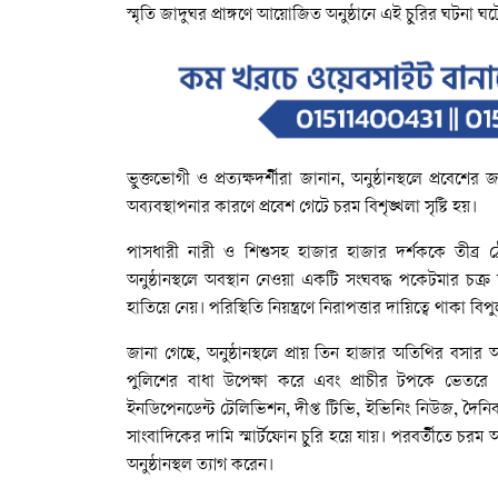
স্মৃতি
জাদুঘর
প্রাঙ্গণে
আয়োজিত
অনুষ্ঠানে
এই
চুরির
ঘটনা
ঘট
ভুক্তভোগী
ও
প্রত্যক্ষদর্শীরা
জানান
,
অনুষ্ঠানস্থলে
প্রবেশের
জ
অব্যবস্থাপনার
কারণে
প্রবেশ
গেটে
চরম
বিশৃঙ্খলা
সৃষ্টি
হয়।
পাসধারী
নারী
ও
শিশুসহ
হাজার
হাজার
দর্শককে
তীব্র
ঠ
অনুষ্ঠানস্থলে
অবস্থান
নেওয়া
একটি
সংঘবদ্ধ
পকেটমার
চক্র
হাতিয়ে
নেয়।
পরিস্থিতি
নিয়ন্ত্রণে
নিরাপত্তার
দায়িত্বে
থাকা
বিপ
জানা
গেছে
,
অনুষ্ঠানস্থলে
প্রায়
তিন
হাজার
অতিথির
বসার
পুলিশের
বাধা
উপেক্ষা
করে
এবং
প্রাচীর
টপকে
ভেতরে
ইনডিপেনডেন্ট
টেলিভিশন
,
দীপ্ত
টিভি
,
ইভিনিং
নিউজ
,
দৈনি
সাংবাদিকের
দামি
স্মার্টফোন
চুরি
হয়ে
যায়।
পরবর্তীতে
চরম
অ
অনুষ্ঠানস্থল
ত্যাগ
করেন।