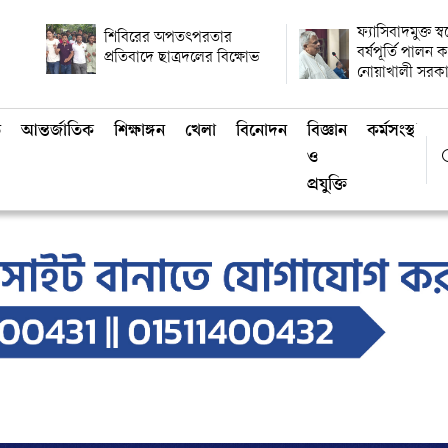
ফ্যাসিবাদমুক্ত স্
শিবিরের অপতৎপরতার
বর্ষপূর্তি পালন
প্রতিবাদে ছাত্রদলের বিক্ষোভ
নোয়াখালী সরক
ি
আন্তর্জাতিক
শিক্ষাঙ্গন
খেলা
বিনোদন
বিজ্ঞান
কর্মসংস্থান
ও
প্রযুক্তি