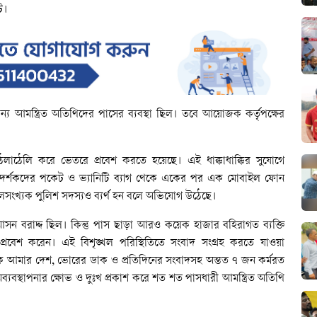
ে।
ন্য
আমন্ত্রিত
অতিথিদের
পাসের
ব্যবস্থা
ছিল।
তবে
আয়োজক
কর্তৃপক্ষের
েলাঠেলি
করে
ভেতরে
প্রবেশ
করতে
হয়েছে।
এই
ধাক্কাধাক্কির
সুযোগে
দর্শকদের
পকেট
ও
ভ্যানিটি
ব্যাগ
থেকে
একের
পর
এক
মোবাইল
ফোন
ুলসংখ্যক
পুলিশ
সদস্যও
ব্যর্থ
হন
বলে
অভিযোগ
উঠেছে।
আসন
বরাদ্দ
ছিল।
কিন্তু
পাস
ছাড়া
আরও
কয়েক
হাজার
বহিরাগত
ব্যক্তি
প্রবেশ
করেন।
এই
বিশৃঙ্খল
পরিস্থিতিতে
সংবাদ
সংগ্রহ
করতে
যাওয়া
ক
আমার
দেশ
,
ভোরের
ডাক
ও
প্রতিদিনের
সংবাদসহ
অন্তত
৭
জন
কর্মরত
ব্যবস্থাপনার
ক্ষোভ
ও
দুঃখ
প্রকাশ
করে
শত
শত
পাসধারী
আমন্ত্রিত
অতিথি