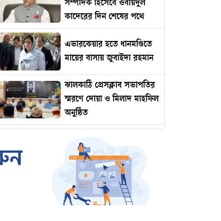
সম্পাদক হিসেবে ওবায়দুল
কাদেরের দিন শেষের পথে
এভারকেয়ার হতে ধানমণ্ডিতে
মায়ের বাসায় জুবাইদা রহমান
ঝালকাঠি প্রেসক্লাব সভাপতির
স্মরণে দোয়া ও মিলাদ মাহফিল
অনুষ্ঠিত
রোমানিয়ায় পাঠানোর নামে
কোটি টাকার প্রতারণা
ইমামকে মারধরের অভিযোগে
ঝালকাঠিতে বিএনপি নেতার
বিচারের দাবিতে বিক্ষোভ