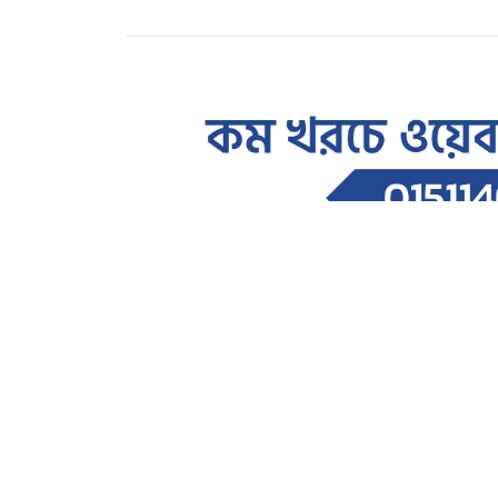
সারাদেশ
৩৬ জুলাই গনঅভ্যুত্থানের ২য় বর