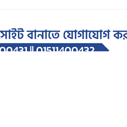
্ষ পূর্তি উপলক্ষে আলোচনা সভা ও