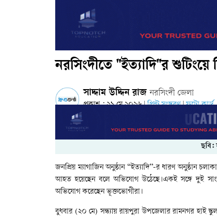
নরসিংদীতে "ইত্যাদি"র শুটিংয়ে
সাদ্দাম উদ্দিন রাজ
নরসিংদী জেলা
প্রকাশ : ২১ মে ২০২৬
প্রিন্ট সংস্করণ
ফটো কার্ড
|
|
ছবি: 
জনপ্রিয়
ম্যাগাজিন
অনুষ্ঠান
“
ইত্যাদি
”-
র
ধারণ
অনুষ্ঠান
চলাক
আহত
হয়েছেন
বলে
অভিযোগ
উঠেছে।একই
সঙ্গে
দুই
সা
অভিযোগ
করেছেন
ভূক্তভোগীরা।
বুধবার
(
২০
মে
)
সন্ধ্যায়
রায়পুরা
উপজেলার
রামনগর
হাই
স্কু