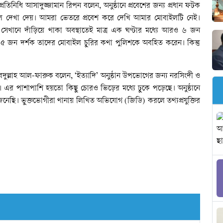
প্রতিনিধি
আসাদুজ্জামান
রিপন
বলেন
,
অনুষ্ঠানে
প্রবেশের
জন্য
প্রধান
ফটক
ল
দেখা
দেয়।
আমরা
ভেতরে
প্রবেশ
করে
দেখি
আমার
মোবাইলটি
নেই।
সেখানে
দাঁড়িয়ে
থাকা
অবস্থাতেই
মাত্র
এক
ঘণ্টার
মধ্যে
আরও
৬
জন
৪৫
জন
দর্শক
তাদের
মোবাইল
চুরির
কথা
পুলিশকে
অবহিত
করেন।
কিন্তু
ুল্লাহ
আল
-
ফারুক
বলেন
, ‘
ইত্যাদি
’
অনুষ্ঠান
উপভোগের
জন্য
নরসিংদী
ও
।
এর
পাশাপাশি
হয়তো
কিছু
চোরও
ভিড়ের
মধ্যে
ঢুকে
পড়েছে।
অনুষ্ঠানে
েনেছি।
ভুক্তভোগীরা
থানায়
লিখিত
অভিযোগ
(
জিডি
)
করলে
তথ্যপ্রযুক্তির