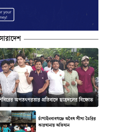
সারাদেশ
শিবিরের অপতৎপরতার প্রতিবাদে ছাত্রদলের বিক্ষোভ
চাঁপাইনবাবগঞ্জে অবৈধ সীসা তৈরির
কারখানায় অভিযান