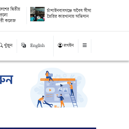
বদেশের দ্বিতীয়
চাঁপাইনবাবগঞ্জে অবৈধ সীসা
 করলো
তৈরির কারখানায় অভিযান
ারী কলেজ
খুঁজুন
English
লগইন