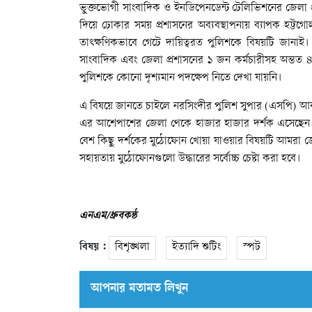
ভুক্তভোগী
সাংবাদিক
ও
ইনডিপেনডেন্ট
টেলিভিশনের
জেলা
দিয়ে
ঢোকার
সময়
প্রশাসনের
অব্যবস্থাপনায়
ব্যাপক
হট্টগো
তাৎক্ষণিকভাবে
গেটে
দায়িত্বরত
পুলিশকে
বিষয়টি
জানাই।
সাংবাদিক
এবং
জেলা
প্রশাসনের
১
জন
কর্মচারীসহ
অন্তত
পুলিশকে
কোনো
দৃশ্যমান
পদক্ষেপ
নিতে
দেখা
যায়নি।
এ
বিষয়ে
জানতে
চাইলে
নরসিংদীর
পুলিশ
সুপার
(
এসপি
)
আবদ
এর
আশেপাশের
জেলা
থেকে
হাজার
হাজার
দর্শক
এসেছেন
বেশ
কিছু
দর্শকের
মুঠোফোন
খোয়া
যাওয়ার
বিষয়টি
আমরা
জ
সহায়তায়
মুঠোফোনগুলো
উদ্ধারের
সর্বোচ্চ
চেষ্টা
করা
হবে।
এনএম/
ধ্রুব
কন্ঠ
বিষয় :
বিশৃঙ্খলা
ইত্যাদি শুটিং
স্পট
আপনার মতামত লিখুন