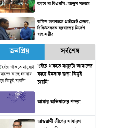
করবে না বিএনপি: আব্দুস সালাম
অফিস চলাকালে প্রাইভেট চেম্বার,
চিকিৎসককে বরখাস্তের নির্দেশ
স্বাস্থ্যমন্ত্রীর
জনপ্রিয়
সর্বশেষ
‘বেঁচে থাকতে মানুষটা আমাদের
কাছে ইনসাফ ছাড়া কিছুই
চায়নি’
আমার অভিধানের শব্দরা
আওয়ামী লীগের সাধারণ