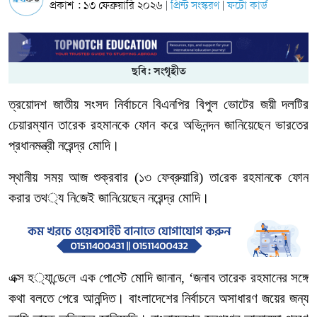
প্রকাশ : ১৩ ফেব্রুয়ারি ২০২৬
প্রিন্ট সংস্করণ
ফটো কার্ড
|
|
ছবি: সংগৃহীত
ত্রয়োদশ
জাতীয়
সংসদ
নির্বাচনে
বিএনপির
বিপুল
ভোটের
জয়ী
দলটির
চেয়ারম্যান
তারেক
রহমানকে
ফোন
করে
অভিনন্দন
জানিয়েছেন
ভারতের
প্রধানমন্ত্রী
নরেন্দ্র
মোদি।
স্থানীয়
সময়
আজ
শুক্রবার
(
১৩
ফেব্রুয়া
রি
)
তা
রেক
রহমানকে
ফোন
করার
তথ
‌
্য
নি
জেই
জা
নি
য়েছেন
নরেন্দ্র
মোদি।
এক্স
হ
‌
্যা
ন্ডে
লে
এক
পো
স্টে
মোদি
জানান
, ‘
জনাব
তারেক
রহমানের
সঙ্গে
কথা
বলতে
পেরে
আনন্দিত।
বাংলাদেশের
নির্বাচনে
অসাধারণ
জয়ের
জন্য