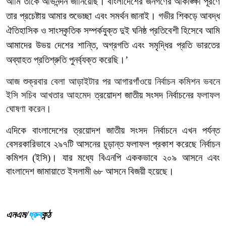
আমি
তাকে
অভিনন্দন
জানিয়েছি। বাংলাদেশের
জনগণের
আকাঙ্ক্ষা
পূরণে
তার
প্রচেষ্টায়
আমার
শুভেচ্ছা
এবং
সমর্থন
জানাই। গভীর
শিকড়ে
আবদ্ধ
ঐতিহাসিক
ও
সাংস্কৃতিক
সম্পর্কযুক্ত
দুই
ঘনিষ্ঠ
প্রতিবেশী
হিসেবে
আমি
আমাদের
উভয়
দেশের
শান্তি
,
অগ্রগতি
এবং
সমৃদ্ধির
প্রতি
ভারতের
অব্যাহত
প্রতিশ্রুতি
পুনর্ব্যক্ত
করেছি।
’
আজ
শুক্রবার
বেলা
আড়াইটার
পর
আগারগাঁওয়ে
নির্বাচন
কমিশন
ভবনে
ইসি
সচিব
আখতার
আহমেদ
ত্রয়োদশ
জাতীয়
সংসদ
নির্বাচনে
র
ফলাফল
ঘোষণা
করেন।
এদিকে
বাংলাদেশের
ত্রয়োদশ
জাতীয়
সংসদ
নির্বাচনে
এখন
পর্যন্ত
বেসরকারিভাবে
২৯৭টি
আসনের
চূড়ান্ত
ফলাফল
প্রকাশ
করেছে
নির্বাচন
কমিশন
(
ইসি
)
।
যার
মধ্যে
বিএনপি
এককভাবে
২০৯
আসনে
এবং
বাংলাদেশ
জামায়াতে
ইসলামী
৬৮
আসনে
বিজয়ী
হয়েছে।
এনএম/
ধ্রুব
কন্ঠ