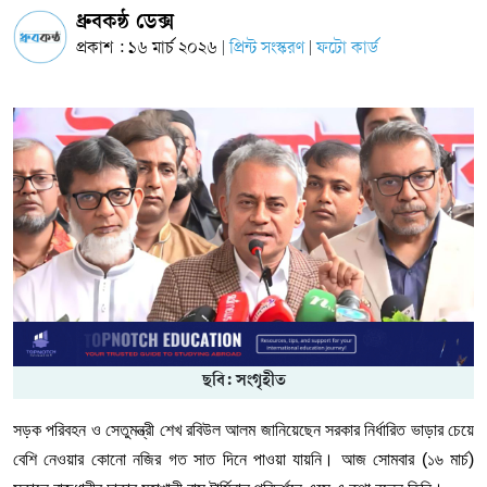
ধ্রুবকন্ঠ ডেক্স
প্রকাশ : ১৬ মার্চ ২০২৬
প্রিন্ট সংস্করণ
ফটো কার্ড
|
|
ছবি: সংগৃহীত
সড়ক
পরিবহন
ও
সেতুমন্ত্রী
শেখ
রবিউল
আলম জানিয়েছেন সরকার
নির্ধারিত
ভাড়ার
চেয়ে
বেশি
নেওয়ার
কোনো
নজির
গত
সাত
দিনে
পাওয়া
যায়নি।
আজ
সোমবার
(
১৬
মার্চ
)