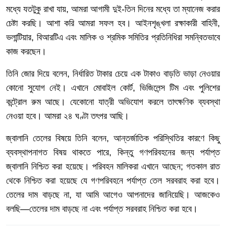
মধ্যে
যতটুকু
রাখা
যায়
,
আমরা
আগামী
দুই
-
তিন
দিনের
মধ্যে
তা
ম্যানেজ
করার
চেষ্টা
করছি।
আশা
করি
আমরা
সফল
হব।
আইনশৃঙ্খলা
রক্ষাকারী
বাহিনী
,
ভলান্টিয়ার
,
বিআরটিএ
এবং
মালিক
ও
শ্রমিক
সমিতির
প্রতিনিধিরা
সমন্বিতভাবে
কাজ
করছেন।
তিনি
জোর
দিয়ে
বলেন
,
নির্ধারিত
টাকার
চেয়ে
এক
টাকাও
বাড়তি
ভাড়া
নেওয়ার
কোনো
সুযোগ
নেই।
এখানে
মোবাইল
কোর্ট
,
ভিজিলেন্স
টিম
এবং
পুলিশের
কন্ট্রোল
রুম
আছে।
যেকোনো
যাত্রী
অভিযোগ
করলে
তাৎক্ষণিক
ব্যবস্থা
নেওয়া
হবে।
আমরা
২৪
ঘণ্টা
তৎপর
আছি।
জ্বালানি
তেলের
বিষয়ে
তিনি
বলেন
,
আন্তর্জাতিক
পরিস্থিতির
কারণে
কিছু
ব্যবস্থাপনাগত
বিষয়
থাকতে
পারে
,
কিন্তু
গণপরিবহনের
জন্য
পর্যাপ্ত
জ্বালানি
নিশ্চিত
করা
হয়েছে।
পরিবহন
মালিকরা
এখানে
আছেন
;
গতকাল
রাত
থেকে
নিশ্চিত
করা
হয়েছে
যে
গণপরিবহনে
পর্যাপ্ত
তেল
সরবরাহ
করা
হবে।
তেলের
দাম
বাড়ছে
না
,
যা
আমি
আগেও
আপনাদের
জানিয়েছি।
আজকেও
বলছি
—
তেলের
দাম
বাড়ছে
না
এবং
পর্যাপ্ত
সরবরাহ
নিশ্চিত
করা
হবে।