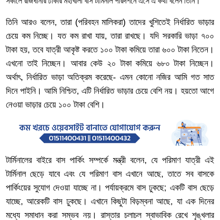
সকালে
রাজধানীর ঢাকার মহাখালী
বাস
টার্মিনাল
পরিদর্শনে
এসে
এ
কথা
বলেন তিনি।
তিনি
আরও
বলেন
,
তারা
(
পরিবহন
মালিকরা
)
তাদের
খুশিতেই
নির্ধারিত
ভাড়ার
চেয়ে
কম
নিচ্ছে।
যত
কম
রাখা
যায়
,
তারা
রাখছে।
যদি
সরকারি
ভাড়া
৭০০
টাকা
হয়
,
তবে
যাত্রী
আকৃষ্ট
করতে
১০০
টাকা
কমিয়ে
তারা
৬০০
টাকা
নিতেন।
এখনো
তাই
নিচ্ছেন।
আবার
কেউ
২০
টাকা
কমিয়ে
৬৮০
টাকা
নিচ্ছেন।
অর্থাৎ
,
নির্ধারিত
ভাড়া
অতিক্রম
করেছে
-
এমন
কোনো
নজির
আমি
গত
সাত
দিনে
পাইনি।
আমি
নিশ্চিত
,
এটি
নির্ধারিত
ভাড়ার
চেয়ে
বেশি
নয়।
হয়তো
আগে
নেওয়া
ভাড়ার
চেয়ে
১০০
টাকা
বেশি।
টার্মিনালের
বাইরে
বাস
পার্কিং
সম্পর্কে
মন্ত্রী
বলেন
,
যে
পরিমাণ
যাত্রী
এই
টার্মিনাল
ছেড়ে
যাবে
এবং
যে
পরিমাণ
বাস
এখানে
আছে
,
তাতে
সব
বাসকে
পার্কিংয়ের
সুযোগ
দেওয়া
যাচ্ছে
না।
পর্যায়ক্রমে
বাস
ঢুকছে
;
একটি
বাস
ছেড়ে
যাচ্ছে
,
আরেকটি
বাস
ঢুকছে।
এখানে
কিছুটা
বিড়ম্বনা
আছে
,
যা
এক
দিনের
মধ্যে
সমাধান
করা
সম্ভব
নয়।
রাস্তার
চলাচল
স্বাভাবিক
রেখে
শৃঙ্খলার