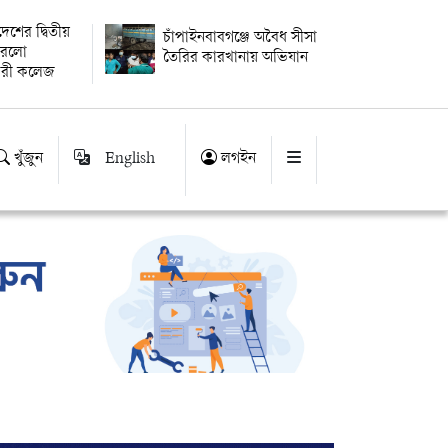
বদেশের দ্বিতীয়
চাঁপাইনবাবগঞ্জে অবৈধ সীসা
 করলো
তৈরির কারখানায় অভিযান
ারী কলেজ
খুঁজুন
English
লগইন