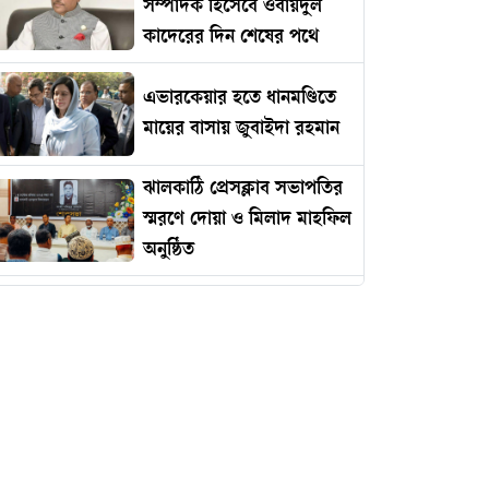
সম্পাদক হিসেবে ওবায়দুল
কাদেরের দিন শেষের পথে
এভারকেয়ার হতে ধানমণ্ডিতে
মায়ের বাসায় জুবাইদা রহমান
ঝালকাঠি প্রেসক্লাব সভাপতির
স্মরণে দোয়া ও মিলাদ মাহফিল
অনুষ্ঠিত
রোমানিয়ায় পাঠানোর নামে
কোটি টাকার প্রতারণা
ইমামকে মারধরের অভিযোগে
ঝালকাঠিতে বিএনপি নেতার
বিচারের দাবিতে বিক্ষোভ