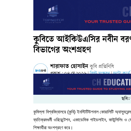
কুবিতে আইকিউএসির নবীন বরণ: 
বিভাগের অংশগ্রহণ
শারাফাত হোসাইন
কুবি প্রতিনিধি
প্রকাশ : ০৪ মে ২০২৬
প্রিন্ট সংস্করণ
ফটো কার্ড
|
|
ছবি:
কুমিল্লা বিশ্ববিদ্যালয়ে (কুবি) ইনস্টিটিউশনাল কোয়ালিটি অ্যাস্
ব্যতিক্রমধর্মী ওরিয়েন্টেশন, একাডেমিক গাইডলাইন, কাউন্সিলিং ও 
শিক্ষার্থীরা অংশগ্রহণ করে।