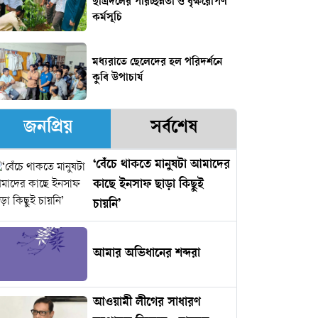
ছাত্রদলের পরিচ্ছন্নতা ও বৃক্ষরোপণ
কর্মসূচি
‎মধ্যরাতে ছেলেদের হল পরিদর্শনে
কুবি উপাচার্য
জনপ্রিয়
সর্বশেষ
‘বেঁচে থাকতে মানুষটা আমাদের
কাছে ইনসাফ ছাড়া কিছুই
চায়নি’
আমার অভিধানের শব্দরা
আওয়ামী লীগের সাধারণ