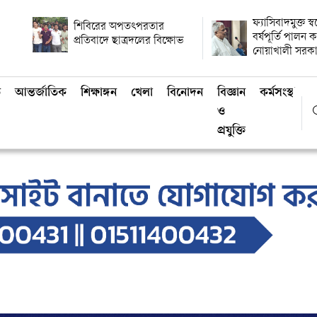
ফ্যাসিবাদমুক্ত স্
শিবিরের অপতৎপরতার
বর্ষপূর্তি পালন
প্রতিবাদে ছাত্রদলের বিক্ষোভ
নোয়াখালী সরক
ি
আন্তর্জাতিক
শিক্ষাঙ্গন
খেলা
বিনোদন
বিজ্ঞান
কর্মসংস্থান
ও
প্রযুক্তি