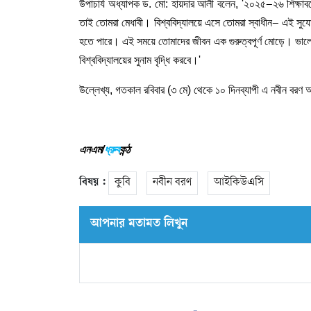
উপাচার্য অধ্যাপক ড. মো: হায়দার আলী বলেন, '২০২৫
২৬ শিক্ষাব
–
তাই তোমরা মেধাবী। বিশ্ববিদ্যালয়ে এসে তোমরা স্বাধীন
এই সুযোগ
–
হতে পারে। এই সময়ে তোমাদের জীবন এক গুরুত্বপূর্ণ মোড়ে। ভালো
বিশ্ববিদ্যালয়ের সুনাম বৃদ্ধি করবে।'
উল্লেখ্য, গতকাল রবিবার (৩ মে) থেকে ১০ দিনব্যাপী এ নবীন বরণ অন
এনএম/
ধ্রুব
কন্ঠ
বিষয় :
কুবি
নবীন বরণ
আইকিউএসি
আপনার মতামত লিখুন