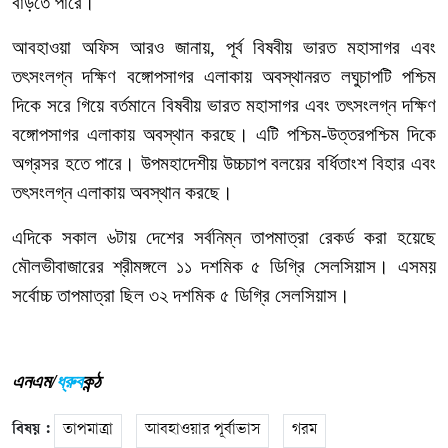
বাড়তে
পারে।
আবহাওয়া
অফিস
আরও
জানায়
,
পূর্ব
বিষবীয়
ভারত
মহাসাগর
এবং
তৎসংলগ্ন
দক্ষিণ
বঙ্গোপসাগর
এলাকায়
অবস্থানরত
লঘুচাপটি
পশ্চিম
দিকে
সরে
গিয়ে
বর্তমানে
বিষবীয়
ভারত
মহাসাগর
এবং
তৎসংলগ্ন
দক্ষিণ
বঙ্গোপসাগর
এলাকায়
অবস্থান
করছে।
এটি
পশ্চিম
-
উত্তরপশ্চিম
দিকে
অগ্রসর
হতে
পারে।
উপমহাদেশীয়
উচ্চচাপ
বলয়ের
বর্ধিতাংশ
বিহার
এবং
তৎসংলগ্ন
এলাকায়
অবস্থান
করছে।
এদিকে
সকাল
৬টায়
দেশের
সর্বনিম্ন
তাপমাত্রা
রেকর্ড
করা
হয়েছে
মৌলভীবাজারের
শ্রীমঙ্গলে
১১
দশমিক
৫
ডিগ্রি
সেলসিয়াস। এসময়
সর্বোচ্চ
তাপমাত্রা
ছিল
৩২
দশমিক
৫
ডিগ্রি
সেলসিয়াস।
এনএম/
ধ্রুব
কন্ঠ
বিষয় :
তাপমাত্রা
আবহাওয়ার পূর্বাভাস
গরম