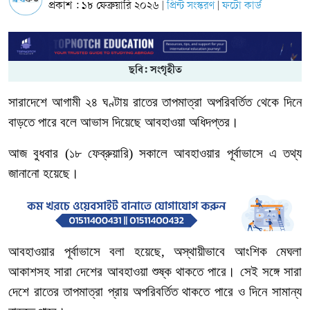
প্রকাশ : ১৮ ফেব্রুয়ারি ২০২৬
প্রিন্ট সংস্করণ
ফটো কার্ড
|
|
ছবি: সংগৃহীত
সারাদেশে
আগামী
২৪
ঘণ্টায়
রাতের
তাপমাত্রা
অপরিবর্তিত
থেকে
দিনে
বাড়তে
পারে
বলে
আভাস
দিয়েছে
আবহাওয়া
অধিদপ্তর।
আজ
বুধবার
(১৮ ফেব্রুয়ারি)
সকালে
আবহাওয়ার
পূর্বাভাসে
এ
তথ্য
জানানো
হয়েছে।
আবহাওয়ার
পূর্বাভাসে
বলা
হয়েছে
,
অস্থায়ীভাবে
আংশিক
মেঘলা
আকাশসহ
সারা
দেশের
আবহাওয়া
শুষ্ক
থাকতে
পারে।
সেই
সঙ্গে
সারা
দেশে
রাতের
তাপমাত্রা
প্রায়
অপরিবর্তিত
থাকতে
পারে
ও
দিনে
সামান্য