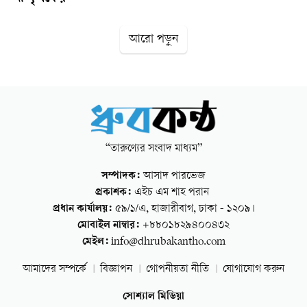
করেছিলেন, সেই গণতন্ত্র প্রতিষ্ঠায় কাজ করার আহ্বান জানান তিনি।
দেবীদ্বার উপজেলা বিএনপির আহ্বায়ক মো. জসীম উদ্দিনের
আরো পড়ুন
সভাপতিত্বে এবং উপজেলা বিএনপির যুগ্ম আহ্বায়ক আব্দুর রহমানের
সঞ্চালনায় বিশেষ অতিথি হিসেবে বক্তব‍্য রাখেন, কুমিল্লা উত্তর জেলা
বিএনপির যুগ্ম আহ্বায়ক সুফিয়া বেগম, গুলশান থানা বিএনপির
সাবেক ভারপ্রাপ্ত সাধারণ সম্পাদক এম এ আউয়াল খান, উপজেলা
বিএনপির সদস‍্যসচিব মো. আবুল কালাম আজাদ, পৌর বিএনপির
আহ্বায়ক মো. শাহজাহান মোল্লার প্রমুখ। এনএম/ধ্রুবকন্ঠ
“তারুণ্যের সংবাদ মাধ্যম”
সম্পাদক:
আসাদ পারভেজ
প্রকাশক:
এইচ এম শাহ পরান
প্রধান কার্যালয়:
৫৯/১/এ, হাজারীবাগ, ঢাকা - ১২০৯।
মোবাইল নাম্বার:
+৮৮০১৮২৯৪০০৪৩২
মেইল:
info@dhrubakantho.com
আমাদের সম্পর্কে
বিজ্ঞাপন
গোপনীয়তা নীতি
যোগাযোগ করুন
সোশ্যাল মিডিয়া