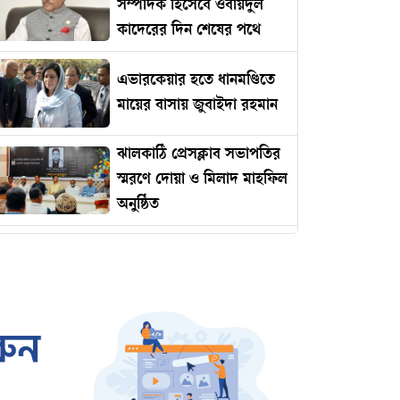
সম্পাদক হিসেবে ওবায়দুল
কাদেরের দিন শেষের পথে
এভারকেয়ার হতে ধানমণ্ডিতে
মায়ের বাসায় জুবাইদা রহমান
ঝালকাঠি প্রেসক্লাব সভাপতির
স্মরণে দোয়া ও মিলাদ মাহফিল
অনুষ্ঠিত
রোমানিয়ায় পাঠানোর নামে
কোটি টাকার প্রতারণা
ইমামকে মারধরের অভিযোগে
ঝালকাঠিতে বিএনপি নেতার
বিচারের দাবিতে বিক্ষোভ