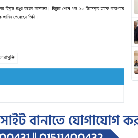
নের
রিমান্ড
মঞ্জুর
করেন
আদালত।
রিমান্ড
শেষে
গত
২০
ডিসেম্বর
তাকে
কারাগারে
ে
জামিন
পেয়েছেন তিনি।
কারামুক্তি