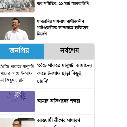
বার সমিতির, ১১ মার্চ স্মারকলিপি
মানহানির মামলায় নাসীরুদ্দীন
পাটওয়ারীকে আদালতে হাজিরের
নির্দেশ
জনপ্রিয়
সর্বশেষ
‘বেঁচে থাকতে মানুষটা আমাদের
কাছে ইনসাফ ছাড়া কিছুই
চায়নি’
আমার অভিধানের শব্দরা
আওয়ামী লীগের সাধারণ