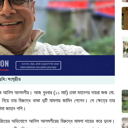
ছবি: সংগৃহীত
ক
আনিস
আলমগীর।
আজ বুধবার (১১ মার্চ) ঢাকা মহানগর দায়রা জজ মো.
নিয়ে
তার
বিরুদ্ধে
থাকা
দুটি
মামলায়
জামিন
পেলেন।
সে
ক্ষেত্রে
তার
িমা
জাহান
পপি।
ারিংয়ের
অভিযোগে
আনিস
আলমগীরের
বিরুদ্ধে
মামলা
দায়ের
করে
দুদক।