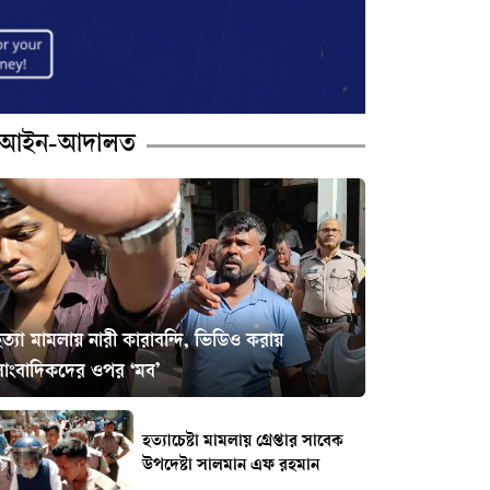
আইন-আদালত
ত্যা মামলায় নারী কারাবন্দি, ভিডিও করায়
সাংবাদিকদের ওপর ‘মব’
হত্যাচেষ্টা মামলায় গ্রেপ্তার সাবেক
উপদেষ্টা সালমান এফ রহমান