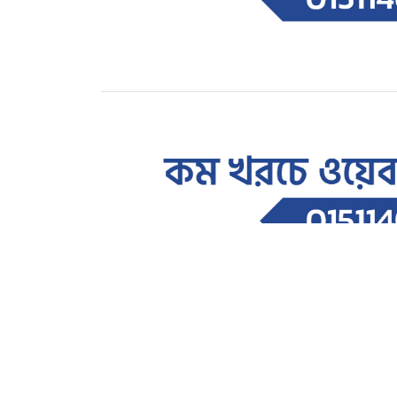
আইন-আদালত