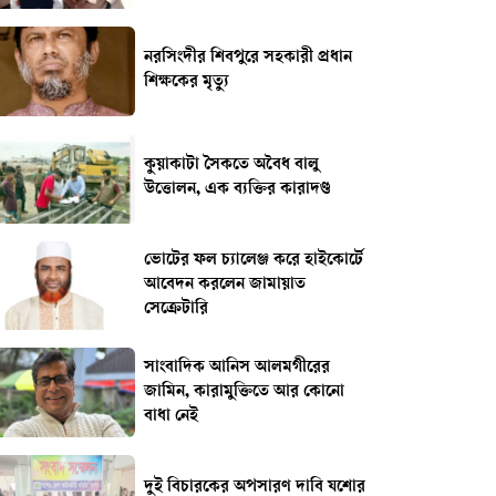
নরসিংদীর শিবপুরে সহকারী প্রধান
শিক্ষকের মৃত্যু
কুয়াকাটা সৈকতে অবৈধ বালু
উত্তোলন, এক ব্যক্তির কারাদণ্ড
ভোটের ফল চ্যালেঞ্জ করে হাইকোর্টে
আবেদন করলেন জামায়াত
সেক্রেটারি
সাংবাদিক আনিস আলমগীরের
জামিন, কারামুক্তিতে আর কোনো
বাধা নেই
দুই বিচারকের অপসারণ দাবি যশোর