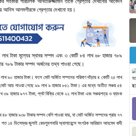
ের
সহকারী
পরিচালক
আখতারুজ্জামান
তাকে
গ্রেপ্তার
দেখানোর
আবেদন
য়
আনিস
আলমগীরকে
গ্রেপ্তার
দেখানো
হয়।
৫
লাখ
টাকা
মূল্যের
স্থাবর
সম্পদ
এবং
৩
কোটি
৮৪
লাখ
৬৮
হাজার
৭৮৯
ার
৭৮৯
টাকার
সম্পদ
অর্জনের
তথ্য
পাওয়া
গেছে।
লাখ
৯০
হাজার
টাকা।
ফলে
মোট
অর্জিত
সম্পদের
পরিমাণ
দাঁড়ায়
৪
কোটি
২৫
লাখ
মোট
আয়
পাওয়া
গেছে
৯৯
লাখ
৯
হাজার
৮৫১
টাকা।
এর
মধ্যে
অতীত
সঞ্চয়
৫৪
াখ
৩৯
হাজার
৯৭৭
টাকা
,
প্লট
বিক্রি
থেকে
২২
লাখ
টাকা
এবং
সঞ্চয়পত্র
ও
ব্যাংক
খ
৪৮
হাজার
৯৩৮
টাকার
সম্পদ
বেশি
পাওয়া
যায়
,
যা
মোট
অর্জিত
সম্পদের
প্রায়
৭৭
গত
১৪
ডিসেম্বর
জুলাই
রেভল্যুশনারি
অ্যালায়েন্সে
সংগঠক
আরিয়ান
আহমেদ
বাদী
।