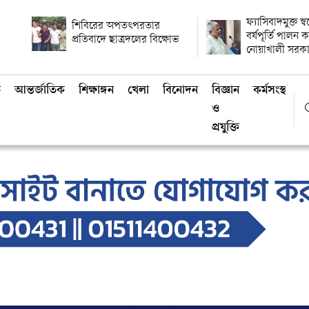
ফ্যাসিবাদমুক্ত স্
শিবিরের অপতৎপরতার
বর্ষপূর্তি পালন
প্রতিবাদে ছাত্রদলের বিক্ষোভ
নোয়াখালী সরক
ি
আন্তর্জাতিক
শিক্ষাঙ্গন
খেলা
বিনোদন
বিজ্ঞান
কর্মসংস্থান
ও
প্রযুক্তি