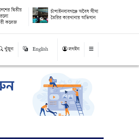
বদেশের দ্বিতীয়
চাঁপাইনবাবগঞ্জে অবৈধ সীসা
 করলো
তৈরির কারখানায় অভিযান
ারী কলেজ
খুঁজুন
English
লগইন