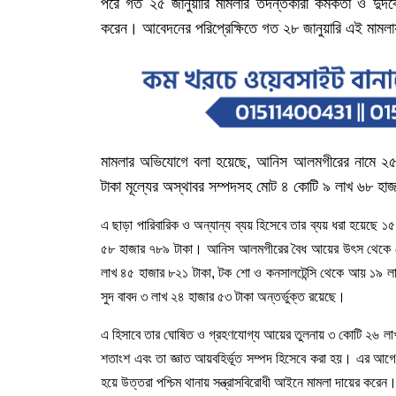
পরে
গত
২৫
জানুয়ারি
মামলার
তদন্তকারী
কর্মকর্তা
ও
দুদক
করেন।
আবেদনের
পরিপ্রেক্ষিতে
গত
২৮
জানুয়ারি
এই
মামলা
মামলার
অভিযোগে
বলা
হয়েছে
,
আনিস
আলমগীরের
নামে
২
টাকা
মূল্যের
অস্থাবর
সম্পদসহ
মোট
৪
কোটি
৯
লাখ
৬৮
হাজ
এ
ছাড়া
পারিবারিক
ও
অন্যান্য
ব্যয়
হিসেবে
তার
ব্যয়
ধরা
হয়েছে
১৫
৫৮
হাজার
৭৮৯
টাকা।
আনিস
আলমগীরের
বৈধ
আয়ের
উৎস
থেকে
লাখ
৪৫
হাজার
৮২১
টাকা
,
টক
শো
ও
কনসালটেন্সি
থেকে
আয়
১৯
ল
সুদ
বাবদ
৩
লাখ
২৪
হাজার
৫৩
টাকা
অন্তর্ভুক্ত
রয়েছে।
এ
হিসাবে
তার
ঘোষিত
ও
গ্রহণযোগ্য
আয়ের
তুলনায়
৩
কোটি
২৬
লা
শতাংশ
এবং
তা
জ্ঞাত
আয়বহির্ভূত
সম্পদ
হিসেবে
করা
হয়।
এর
আগে
হয়ে
উত্তরা
পশ্চিম
থানায়
সন্ত্রাসবিরোধী
আইনে
মামলা
দায়ের
করেন