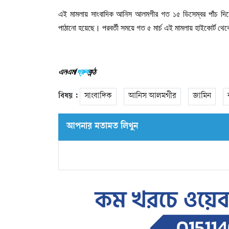
এই
মামলায়
সাংবাদিক
আনিস
আলমগীর
গত
১৫
ডিসেম্বর
পাঁচ
দি
পাঠানো
হয়েছে।
পরবর্তী
সময়ে
গত
৫
মার্চ
এই
মামলায়
হাইকোর্ট
থেক
এনএম/
ধ্রুব
কন্ঠ
বিষয় :
সাংবাদিক
আনিস আলমগীর
জামিন
আপনার মতামত লিখুন