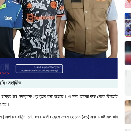
ছবি: সংগৃহীত
ী
চক্রের
দুই
সদস্যকে
গ্রেপ্তার
করা
হয়েছে।
এ
সময়
তাদের
কাছ
থেকে
ছিনতাই
া
হয়।
লা
)
এলাকার
বাসিন্দা
মো
.
রজব
আলীর
ছেলে
সজল
হোসেন
(
২৬
)
এবং
একই
এলাকার