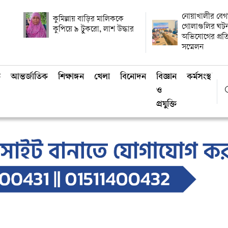
নোয়াখালীর বেগম
কুমিল্লায় বাড়ির মালিককে
গোলাগুলির ঘটনা
কুপিয়ে ৯ টুকরো, লাশ উদ্ধার
অভিযোগের প্রত
সম্মেলন
ি
আন্তর্জাতিক
শিক্ষাঙ্গন
খেলা
বিনোদন
বিজ্ঞান
কর্মসংস্থান
ও
প্রযুক্তি