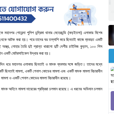
কে
মহানগর
গোয়েন্দা
পুলিশ
চন্দ্রিমা
থানার
মেহেরচন্ডি
(
কড়ইতলা
)
এলাকায়
বিশেষ
থেকে
আটক
করা
হয়।
পরে
তাদের
ঘর
তল্লাশি
করে
ছিনতাই
কাজে
ব্যবহৃত
একটি
ই
অস্ত্র
,
লোহার
তৈরি
দুই
প্রান্ত
ধারালো
দুটি
দেশীয়
চাইনিজ
কুড়াল
,
১০০
পিস
ীন
একটি
মোটরসাইকেল
উদ্ধার
করা
হয়।
্ঘদিন
ধরে
মহানগর
এলাকায়
ছিনতাই
ও
মাদক
ব্যবসার
সঙ্গে
জড়িত।
তাদের
মধ্যে
কটি
ছিনতাই
মামলা
,
একটি
পেনাল
কোডের
মামলা
এবং
একটি
মাদক
মামলা
বিচারাধীন
মামলা
ও
একটি
পেনাল
কোডের
মামলা
বিচারাধীন
রয়েছে।
মাদক
আইনে
মামলা
দায়েরের
প্রক্রিয়া
চলমান
রয়েছে।
এ
ধরনের
অভিযান
চলমান