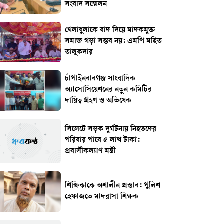
সংবাদ সম্মেলন
খেলাধুলাকে বাদ দিয়ে মাদকমুক্ত
সমাজ গড়া সম্ভব নয়: এমপি মহিত
তালুকদার
চাঁপাইনবাবগঞ্জ সাংবাদিক
অ্যাসোসিয়েশনের নতুন কমিটির
দায়িত্ব গ্রহণ ও অভিষেক
সিলেটে সড়ক দুর্ঘটনায় নিহতদের
পরিবার পাবে ৫ লাখ টাকা:
প্রবাসীকল্যাণ মন্ত্রী
শিক্ষিকাকে অশালীন প্রস্তাব: পুলিশ
হেফাজতে মাদরাসা শিক্ষক