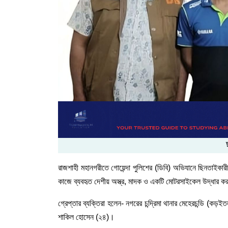
রাজশাহী
মহানগরীতে
গোয়েন্দা
পুলিশের
(
ডিবি
)
অভিযানে
ছিনতাইকার
কাজে
ব্যবহৃত
দেশীয়
অস্ত্র
,
মাদক
ও
একটি
মোটরসাইকেল
উদ্ধার
কর
গ্রেপ্তার
ব্যক্তিরা
হলেন
-
নগরের
চন্দ্রিমা
থানার
মেহেরচন্ডি
(
কড়ইত
শাকিল
হোসেন
(
২৪
)
।