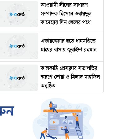
সম্পাদক হিসেবে ওবায়দুল
কাদেরের দিন শেষের পথে
এভারকেয়ার হতে ধানমণ্ডিতে
মায়ের বাসায় জুবাইদা রহমান
ঝালকাঠি প্রেসক্লাব সভাপতির
স্মরণে দোয়া ও মিলাদ মাহফিল
অনুষ্ঠিত
রোমানিয়ায় পাঠানোর নামে
কোটি টাকার প্রতারণা
ইমামকে মারধরের অভিযোগে
ঝালকাঠিতে বিএনপি নেতার