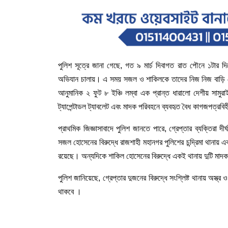
পুলিশ
সূত্রে
জানা
গেছে
,
গত
৯
মার্চ
দিবাগত
রাত
পৌনে
১টার
দি
অভিযান
চালায়।
এ
সময়
সজল
ও
শাকিলকে
তাদের
নিজ
নিজ
বাড়ি
আনুমানিক
২
ফুট
৮
ইঞ্চি
লম্বা
এক
প্রান্ত
ধারালো
দেশীয়
সামুরা
ট্যাপেন্টাডল
ট্যাবলেট
এবং
মাদক
পরিবহনে
ব্যবহৃত
বৈধ
কাগজপত্রবিহ
প্রাথমিক
জিজ্ঞাসাবাদে
পুলিশ
জানতে
পারে
,
গ্রেপ্তার
ব্যক্তিরা
দীর
সজল
হোসেনের
বিরুদ্ধে
রাজশাহী
মহানগর
পুলিশের
চন্দ্রিমা
থানায়
এ
রয়েছে।
অন্যদিকে
শাকিল
হোসেনের
বিরুদ্ধে
একই
থানায়
দুটি
মাদক
পুলিশ
জানিয়েছে
,
গ্রেপ্তার
দুজনের
বিরুদ্ধে
সংশ্লিষ্ট
থানায়
অস্ত্র
ও
থাকবে
।