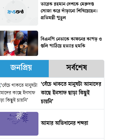
তারেক রহমান দেশকে মেরুদণ্ড
সোজা করে দাঁড়ানো শিখিয়েছেন:
প্রতিমন্ত্রী পুতুল
বিএনপি নেতাকে কাফনের কাপড় ও
গুলি পাঠিয়ে হত্যার হুমকি
জনপ্রিয়
সর্বশেষ
‘বেঁচে থাকতে মানুষটা আমাদের
কাছে ইনসাফ ছাড়া কিছুই
চায়নি’
আমার অভিধানের শব্দরা
আওয়ামী লীগের সাধারণ