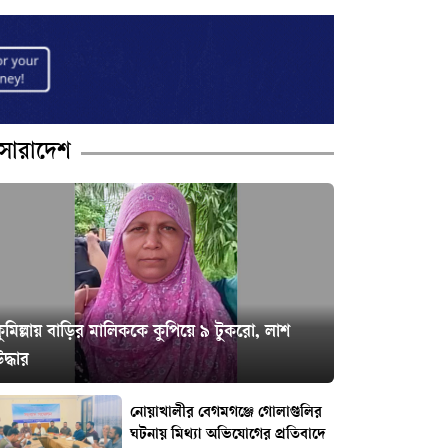
সারাদেশ
ুমিল্লায় বাড়ির মালিককে কুপিয়ে ৯ টুকরো, লাশ
দ্ধার
নোয়াখালীর বেগমগঞ্জে গোলাগুলির
ঘটনায় মিথ্যা অভিযোগের প্রতিবাদে