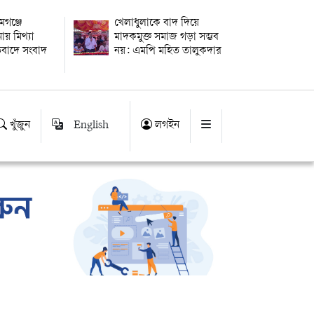
গঞ্জে
খেলাধুলাকে বাদ দিয়ে
য় মিথ্যা
মাদকমুক্ত সমাজ গড়া সম্ভব
িবাদে সংবাদ
নয়: এমপি মহিত তালুকদার
খুঁজুন
English
লগইন