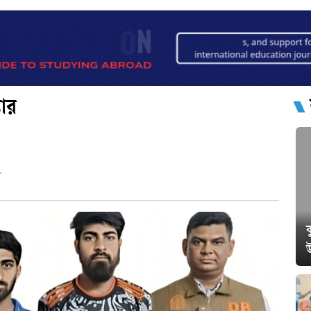
তার
ক
উ