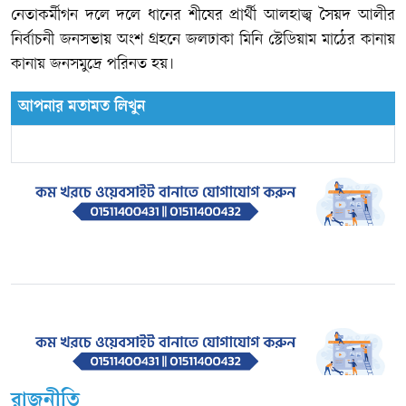
নেতাকর্মীগন দলে দলে ধানের শীষের প্রার্থী আলহাজ্ব সৈয়দ আলীর
নির্বাচনী জনসভায় অংশ গ্রহনে জলঢাকা মিনি স্টেডিয়াম মাঠের কানায়
কানায় জনসমুদ্রে পরিনত হয়।
আপনার মতামত লিখুন
রাজনীতি