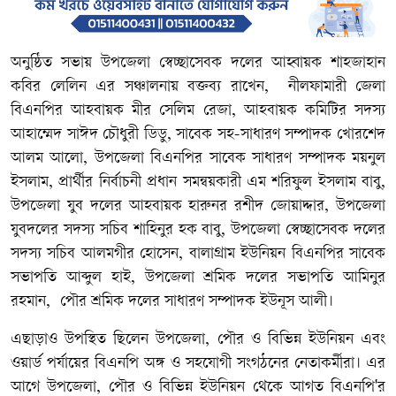
অনুষ্ঠিত সভায় উপজেলা স্বেচ্ছাসেবক দলের আহ্বায়ক শাহজাহান
কবির লেলিন এর সঞ্চালনায় বক্তব্য রাখেন, নীলফামারী জেলা
বিএনপির আহবায়ক মীর সেলিম রেজা, আহবায়ক কমিটির সদস্য
আহাম্মেদ সাঈদ চৌধুরী ডিডু, সাবেক সহ-সাধারণ সম্পাদক খোরশেদ
আলম আলো, উপজেলা বিএনপির সাবেক সাধারণ সম্পাদক ময়নুল
ইসলাম, প্রার্থীর নির্বাচনী প্রধান সমন্বয়কারী এম শরিফুল ইসলাম বাবু,
উপজেলা যুব দলের আহবায়ক হারুনর রশীদ জোয়াদ্দার, উপজেলা
যুবদলের সদস্য সচিব শাহিনুর হক বাবু, উপজেলা স্বেচ্ছাসেবক দলের
সদস্য সচিব আলমগীর হোসেন, বালাগ্রাম ইউনিয়ন বিএনপির সাবেক
সভাপতি আব্দুল হাই, উপজেলা শ্রমিক দলের সভাপতি আমিনুর
রহমান, পৌর শ্রমিক দলের সাধারণ সম্পাদক ইউনূস আলী।
এছাড়াও উপস্থিত ছিলেন উপজেলা, পৌর ও বিভিন্ন ইউনিয়ন এবং
ওয়ার্ড পর্যায়ের বিএনপি অঙ্গ ও সহযোগী সংগঠনের নেতাকর্মীরা। এর
আগে উপজেলা, পৌর ও বিভিন্ন ইউনিয়ন থেকে আগত বিএনপি'র