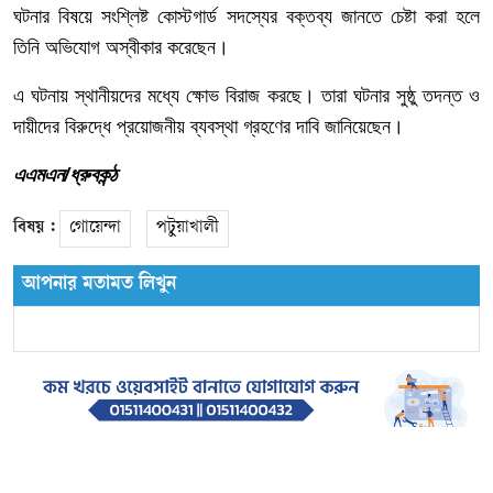
ঘটনার
বিষয়ে
সংশ্লিষ্ট
কোস্টগার্ড
সদস্যের
বক্তব্য
জানতে
চেষ্টা
করা
হলে
তিনি
অভিযোগ
অস্বীকার
করেছেন।
এ
ঘটনায়
স্থানীয়দের
মধ্যে
ক্ষোভ
বিরাজ
করছে।
তারা
ঘটনার
সুষ্ঠু
তদন্ত
ও
দায়ীদের
বিরুদ্ধে
প্রয়োজনীয়
ব্যবস্থা
গ্রহণের
দাবি
জানিয়েছেন।
এএমএন/ধ্রুবকন্ঠ
বিষয় :
গোয়েন্দা
পটুয়াখালী
আপনার মতামত লিখুন