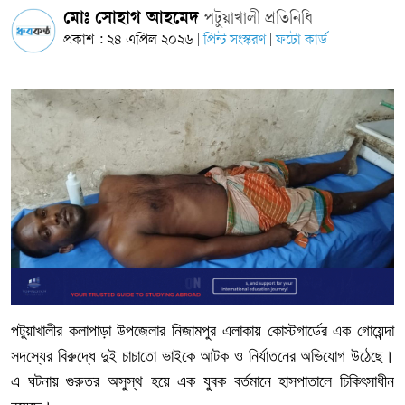
মোঃ সোহাগ আহমেদ
পটুয়াখালী প্রতিনিধি
প্রকাশ : ২৪ এপ্রিল ২০২৬
প্রিন্ট সংস্করণ
ফটো কার্ড
|
|
পটুয়াখালীর
কলাপাড়া
উপজেলার
নিজামপুর
এলাকায়
কোস্টগার্ডের
এক
গোয়েন্দা
সদস্যের
বিরুদ্ধে
দুই
চাচাতো
ভাইকে
আটক
ও
নির্যাতনের
অভিযোগ
উঠেছে।
এ
ঘটনায়
গুরুতর
অসুস্থ
হয়ে
এক
যুবক
বর্তমানে
হাসপাতালে
চিকিৎসাধীন