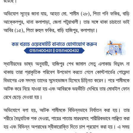
রয়েছে।
অভিযোগ
সূত্রে
জানা
যায়
আহত
মো
শামীম
২৮
পিতা
গনি
ফকির
বাড়ি
,
.
(
),
,
আক্কেলপুর
থানা
কলাপাড়া
জেলা
পটুয়াখালী।
তার
সঙ্গে
থাকা
চাচাতো
ভাই
,
,
আবির
১৫
পিতা
রুহুল
ফকির
বাড়ি
হাজিপুর
কলাপাড়া।
(
),
,
,
স্থানীয়দের
ভাষ্য
অনুযায়ী
হাজিপুর
শেখ
জামাল
সেতু
এলাকায়
বিদ্যুৎ
না
,
থাকায়
তারা
প্রাকৃতিক
পরিবেশ
উপভোগ
করতে
গেলে
কোস্টগার্ডের
গোয়েন্দা
বিভাগের
এক
সদস্য
তাদের
সন্দেহভাজন
হিসেবে
চিহ্নিত
করেন।
পরে
শামীমকে
আটক
করে
নিয়ে
যাওয়া
হয়
এবং
আবিরকে
ভয়ভীতি
দেখিয়ে
তার
মোবাইল
ফোন
রেখে
ছেড়ে
দেওয়া
হয়।
অভিযোগে
বলা
হয়
আটক
শামীমকে
বিভিন্নভাবে
নির্যাতন
করা
হয়।
তার
,
শরীরে
বৈদ্যুতিক
শক
দেওয়া
পায়ের
পাতায়
মারধরসহ
শারীরিকভাবে
লাঞ্ছিত
করা
,
হয়
এবং
বিভিন্ন
অপরাধের
স্বীকারোক্তি
দিতে
চাপ
প্রয়োগ
করা
হয়।
এ
সময়