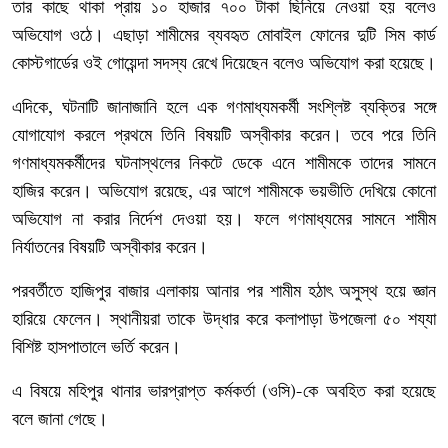
তার
কাছে
থাকা
প্রায়
১০
হাজার
৭০০
টাকা
ছিনিয়ে
নেওয়া
হয়
বলেও
অভিযোগ
ওঠে।
এছাড়া
শামীমের
ব্যবহৃত
মোবাইল
ফোনের
দুটি
সিম
কার্ড
কোস্টগার্ডের
ওই
গোয়েন্দা
সদস্য
রেখে
দিয়েছেন
বলেও
অভিযোগ
করা
হয়েছে।
এদিকে
ঘটনাটি
জানাজানি
হলে
এক
গণমাধ্যমকর্মী
সংশ্লিষ্ট
ব্যক্তির
সঙ্গে
,
যোগাযোগ
করলে
প্রথমে
তিনি
বিষয়টি
অস্বীকার
করেন।
তবে
পরে
তিনি
গণমাধ্যমকর্মীদের
ঘটনাস্থলের
নিকটে
ডেকে
এনে
শামীমকে
তাদের
সামনে
হাজির
করেন।
অভিযোগ
রয়েছে
এর
আগে
শামীমকে
ভয়ভীতি
দেখিয়ে
কোনো
,
অভিযোগ
না
করার
নির্দেশ
দেওয়া
হয়।
ফলে
গণমাধ্যমের
সামনে
শামীম
নির্যাতনের
বিষয়টি
অস্বীকার
করেন।
পরবর্তীতে
হাজিপুর
বাজার
এলাকায়
আনার
পর
শামীম
হঠাৎ
অসুস্থ
হয়ে
জ্ঞান
হারিয়ে
ফেলেন।
স্থানীয়রা
তাকে
উদ্ধার
করে
কলাপাড়া
উপজেলা
৫০
শয্যা
বিশিষ্ট
হাসপাতালে
ভর্তি
করেন।
এ
বিষয়ে
মহিপুর
থানার
ভারপ্রাপ্ত
কর্মকর্তা
ওসি
কে
অবহিত
করা
হয়েছে
(
)-
বলে
জানা
গেছে।