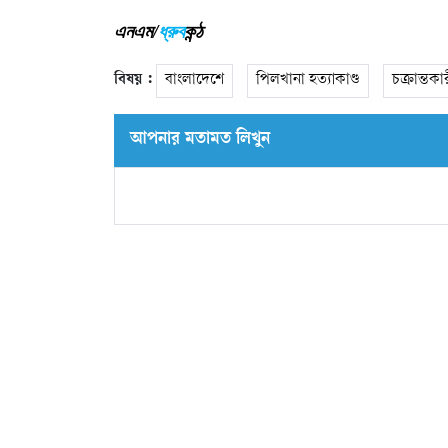
এনএম/
ধ্রুব
কন্ঠ
বিষয় :
বাংলাদেশে
পিলখানা হত্যাকাণ্ড
চক্রান্তকা
আপনার মতামত লিখুন