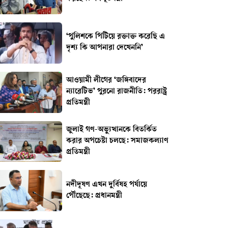
‘পুলিশকে পিটিয়ে রক্তাক্ত করেছি এ
দৃশ্য কি আপনারা দেখেননি’
আওয়ামী লীগের ‘জঙ্গিবাদের
ন্যারেটিভ’ পুরনো রাজনীতি: পররাষ্ট্র
প্রতিমন্ত্রী
জুলাই গণ-অভ্যুত্থানকে বিতর্কিত
করার অপচেষ্টা চলছে: সমাজকল্যাণ
প্রতিমন্ত্রী
নদীদূষণ এখন দুর্বিষহ পর্যায়ে
পৌঁছেছে: প্রধানমন্ত্রী