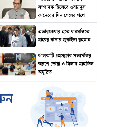
সম্পাদক হিসেবে ওবায়দুল
কাদেরের দিন শেষের পথে
এভারকেয়ার হতে ধানমণ্ডিতে
মায়ের বাসায় জুবাইদা রহমান
ঝালকাঠি প্রেসক্লাব সভাপতির
স্মরণে দোয়া ও মিলাদ মাহফিল
অনুষ্ঠিত
রোমানিয়ায় পাঠানোর নামে
কোটি টাকার প্রতারণা
ইমামকে মারধরের অভিযোগে
ঝালকাঠিতে বিএনপি নেতার