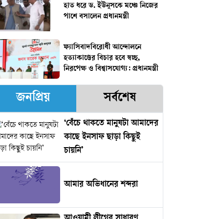
হাত ধরে ড. ইউনূসকে মঞ্চে নিজের
পাশে বসালেন প্রধানমন্ত্রী
ফ্যাসিবাদবিরোধী আন্দোলনে
হত্যাকাণ্ডের বিচার হবে স্বচ্ছ,
নিরপেক্ষ ও বিশ্বাসযোগ্য: প্রধানমন্ত্রী
জনপ্রিয়
সর্বশেষ
‘বেঁচে থাকতে মানুষটা আমাদের
কাছে ইনসাফ ছাড়া কিছুই
চায়নি’
আমার অভিধানের শব্দরা
আওয়ামী লীগের সাধারণ