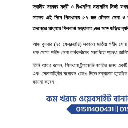
স্থানীয়
সরকার
মন্ত্রী
ও
বিএনপির
মহাসচিব
মির্জা
ফখর
সালের এই দিনে
পিলখানায়
৫৭
জন
চৌকস
সেনা
ও
তদন্তের
মাধ্যমে
পিলখানা
হত্যাকাণ্ডের
সঙ্গে
জড়িত
ব্য
আজ
বুধবার
(
২৫
ফেব্রুয়ারি
)
সকালে
জাতীয়
শহীদ
সেনা
পক্ষ
থেকে
শহীদ
সেনা
কর্মকর্তাদের
সমাধিতে
শ্রদ্ধা
জানি
তিনি
আরও
বলেন
,
পিলখানা
ট্র্যাজেডি
জাতির
জন্য
একটি
এবং
সেনাবাহিনীর
মনোবল
ভেঙে
দিতে
চক্রান্ত
হয়েছি
কামনা
করেন।