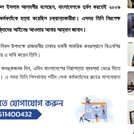
ুল
ইসলাম
আলমগীর বলেছেন, বাংলাদেশকে
দুর্বল
করতেই
২০০৯
কর্মকর্তাকে
হত্যা
করেছিল চক্রান্তকারীরা।
এসময়
তিনি
নিরপেক্ষ
ক্তিদের
আইনের
আওতায়
আনার
আহ্বান
জানান।
দিবস
উপলক্ষে
রাজধানীর ঢাকার
বনানী
সামরিক
কবরস্থানে
বিএনপির
য়ে
এ
দাবি
করেন তিনি।
কলঙ্কজনক
দিন
,
এদিন
বাংলাদেশের
নিরাপত্তা
ব্যবস্থা
ভেঙে
দিতে
ল।
এ
সময়
তিনি পিলখানায়
শহীদ
সেনা
কর্মকর্তাদের
রুহের
মাগফেরাত