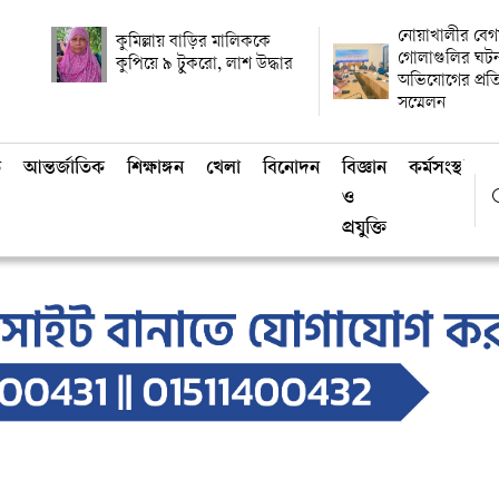
নোয়াখালীর বেগম
কুমিল্লায় বাড়ির মালিককে
গোলাগুলির ঘটনা
কুপিয়ে ৯ টুকরো, লাশ উদ্ধার
অভিযোগের প্রত
সম্মেলন
ি
আন্তর্জাতিক
শিক্ষাঙ্গন
খেলা
বিনোদন
বিজ্ঞান
কর্মসংস্থান
ও
প্রযুক্তি