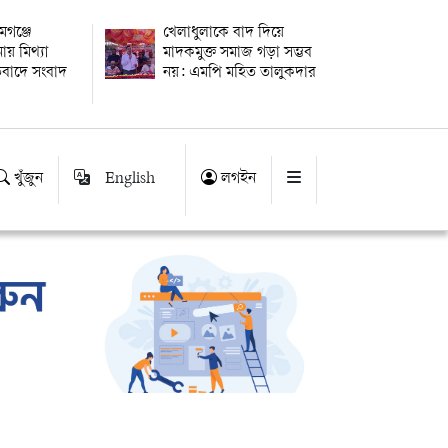
গঞ্জে
খেলাধুলাকে বাদ দিয়ে
য় মিথ্যা
মাদকমুক্ত সমাজ গড়া সম্ভব
িবাদে সংবাদ
নয়: এমপি মহিত তালুকদার
খুঁজুন
English
লগইন