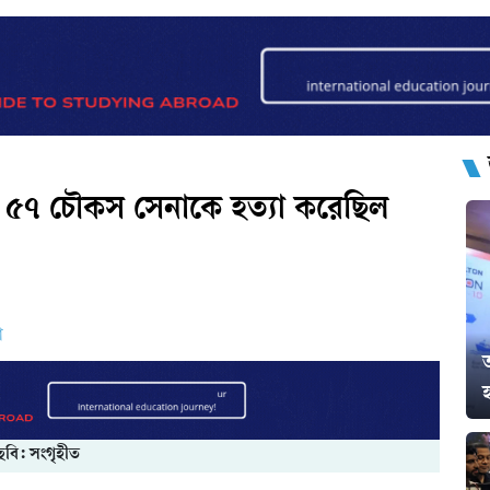
য় ৫৭ চৌকস সেনাকে হত্যা করেছিল
ো
ত
হ
ছবি: সংগৃহীত