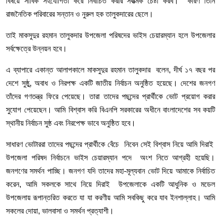
বিষয়ে সার্বিক সহযোগিতা করে নির্বাচিত করার সর্বাত্মক চেষ্টা করব। কারণ তিনি
রাজনৈতিক পরিবারের সন্তান ও নুরুল হক তালুকদারের ছেলে।
তাই মাকসুদুর রহমান তালুকদার উপজেলা পরিষদের ভাইস চেয়ারম্যান হলে উপজেলার
সর্বক্ষেত্রে উন্নয়ন হবে।
এ ব্যাপারে একান্ত আলাপকালে মাকসুদুর রহমান তালুকদার বলেন, দীর্ঘ ১৭ বছর পর
দেশে সুষ্ঠু, অবাধ ও নিরপক্ষ একটি জাতীয় নির্বাচন অনুষ্ঠিত হয়েছে। দেশের জনগণ
তাঁদের গণতন্ত্র ফিরে পেয়েছে। তারা তাদের পছন্দের প্রার্থীকে ভোট প্রয়োগ করার
সুযোগ পেয়েছেন। আমি বিশ্বাস করি বিএনপি সরকারের অধীনে বাংলাদেশের সব কয়টি
স্থানীয় নির্বাচন সুষ্ঠ এবং নিরপেক্ষ ভাবে অনুষ্ঠিত হবে।
সাধারণ ভোটাররা তাদের পছন্দের প্রার্থীকে বেঁচে নিবেন সেই বিশ্বাস নিয়ে আমি দিরাই
উপজেলা পরিষদ নির্বাচনে ভাইস চেয়ারম্যান পদে অংশ নিতে আগ্রহী হয়েছি।
জনগণের সমর্থন পাচ্ছি। জনগণ যদি তাদের মহা-মূল্যবান ভোট দিয়ে আমাকে নির্বাচিত
করেন, আমি সকলকে সাথে নিয়ে দিরাই উপজেলাকে একটি আধুনিক ও মডেল
উপজেলায় রূপান্তরিত করতে যা যা করণীয় আমি সবকিছু করে যাব ইনশাল্লাহ। আমি
সকলের দোয়া, ভালবাসা ও সমর্থন প্রত্যাশী।