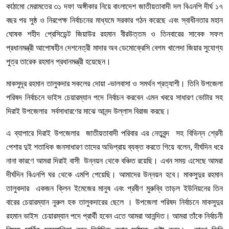
কাঠামো মেরামতের ৩১ দফা অঙ্গীকার নিয়ে বাংলাদেশ জাতীয়তাবাদী দল বিএনপি দীর্ঘ ১৭
বছর পর সুষ্ঠ ও নিরপেক্ষ নির্বাচনের মাধ্যমে সরকার গঠন করেছে এবং স্বাধীনতার মহান
ঘোষক শহীদ প্রেসিডেন্ট জিয়াউর রহমান বীরউত্তম ও তিনবারের সাবেক সফল
প্রধানমন্ত্রী আপোষহীন দেশনেত্রী মাদার অব ডেমোক্রেসি বেগম খালেদা জিয়ার সুযোগ্য
পুত্র তারেক রহমান প্রধানমন্ত্রী হয়েছেন।
মাকসুদূর রহমান তালুকদার সকলের দোয়া -ভালবাসা ও সমর্থন প্রত্যাশী। তিনি উপজেলা
পরিষদ নির্বাচনে ভাইস চেয়ারম্যান পদে নির্বাচন করবেন এমন খবরে সাধারণ ভোটার সহ
দিরাই উপজেলার সর্বসাধারণের মাঝে আনন্দ উল্লাস বিরাজ করছে।
এ ব্যাপারে দিরাই উপজেলার জাতীয়তাবাদী পরিবার এর নেতৃবৃন্দ সহ বিভিন্ন শ্রেনী
পেশার দুই শতাধিক জনসাধারণ তাদের অভিপ্রায় ব্যক্ত করতে গিয়ে বলেন, দীর্ঘদিন ধরে
নানা কারণে আমরা দিরাই বাসী উন্নয়ন থেকে বঞ্চিত রয়েছি। এখন সময় এসেছে আমরা
দীর্ঘদিন বিএনপি ঘর থেকে এমপি পেয়েছি। আমাদের উন্নয়ন হবে। মাকসুদুর রহমান
তালুকদার একজন ক্লিন ইমেজের মানুষ এবং প্রবীণ মুরুব্বি তাড়ল ইউনিয়নের তিন
বারের চেয়ারম্যান নুরুল হক তালুকদারের ছেলে । উপজেলা পরিষদ নির্বাচনে মাকসুদুর
রহমান ভাইস চেয়ারম্যান পদে প্রার্থী হবেন এতে আমরা আনন্দিত। আমরা তাঁকে নির্বাচনী