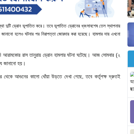
্থা
দুটি
ড্রোন
ভূপাতিত
করে।
তবে
ভূপাতিত
ড্রোনের
ধ্বংসাবশেষ
তেল
স্থাপনায়
জানানো
হলেও
ঘটনার
পর
নিরাপত্তা
জোরদার
করা
হয়েছে।
হামলার
দায়
এখনো
ি
আরামকোর
রাস
তানুরায়
ড্রোন
হামলার
ঘটনা
ঘটেছে।
আজ সোমবার
(
২
্য
জানানো
হয়।
র
থেকে
আগুনের
কালো
ধোঁয়া
উড়তে
দেখা
গেছে
,
তবে
কর্তৃপক্ষ
দ্রুতই