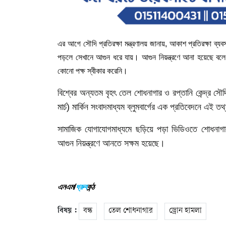
এর
আগে
সৌদি
প্রতিরক্ষা
মন্ত্রণালয়
জানায়
,
আকাশ
প্রতিরক্ষা
ব্যবস
পড়লে
সেখানে
আগুন
ধরে
যায়।
আগুন
নিয়ন্ত্রণে
আনা
হয়েছে
বলে
কোনো
পক্ষ
স্বীকার
করেনি।
বিশ্বের
অন্যতম
বৃহৎ
তেল
শোধনাগার
ও
রপ্তানি
কেন্দ্র
সৌদ
মার্চ
)
মার্কিন
সংবাদমাধ্যম
ব্লুমবার্গের
এক
প্রতিবেদনে
এই
তথ
সামাজিক
যোগাযোগমাধ্যমে
ছড়িয়ে
পড়া
ভিডিওতে
শোধনাগা
আগুন
নিয়ন্ত্রণে
আনতে
সক্ষম
হয়েছে।
এনএম/
ধ্রুব
কন্ঠ
বিষয় :
বন্ধ
তেল শোধনাগার
ড্রোন হামলা