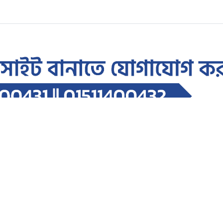
াড়ে ১২ হাজার প্রবাসী ফেরত