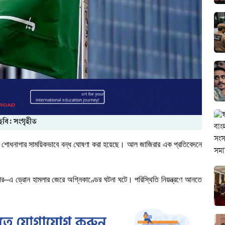
ছবি: সংগৃহীত
শোধনাগার
সাময়িকভাবে
বন্ধ
ঘোষণা
করা
হয়েছে।
আল জাজিরার এক প্রতিবেদনে
ার
–
এ
ড্রোন
হামলার
জেরে
অগ্নিকাণ্ডের
ঘটনা
ঘটে।
পরিস্থিতি
নিয়ন্ত্রণে
আনতে