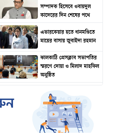
সম্পাদক হিসেবে ওবায়দুল
কাদেরের দিন শেষের পথে
এভারকেয়ার হতে ধানমণ্ডিতে
মায়ের বাসায় জুবাইদা রহমান
ঝালকাঠি প্রেসক্লাব সভাপতির
স্মরণে দোয়া ও মিলাদ মাহফিল
অনুষ্ঠিত
রোমানিয়ায় পাঠানোর নামে
কোটি টাকার প্রতারণা
ইমামকে মারধরের অভিযোগে
ঝালকাঠিতে বিএনপি নেতার