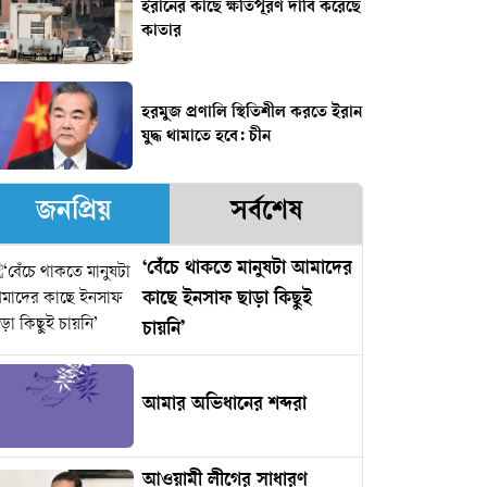
ইরানের কাছে ক্ষতিপূরণ দাবি করেছে
কাতার
হরমুজ প্রণালি স্থিতিশীল করতে ইরান
যুদ্ধ থামাতে হবে: চীন
জনপ্রিয়
সর্বশেষ
‘বেঁচে থাকতে মানুষটা আমাদের
কাছে ইনসাফ ছাড়া কিছুই
চায়নি’
আমার অভিধানের শব্দরা
আওয়ামী লীগের সাধারণ