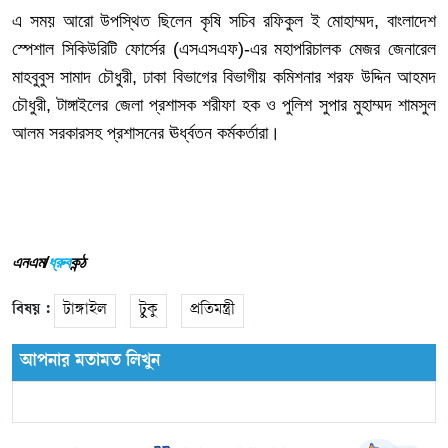
এ
সময়
আরো
উপস্থিত
ছিলেন
কৃষি
সচিব
রফিকুল
ই
মোহাম্মদ
,
বাংলাদেশ
স্পেশাল
সিকিউরিটি
ফোর্সের
(
এসএসএফ
)-
এর
মহাপরিচালক
মেজর
জেনারেল
মাহবুবুস
সামাদ
চৌধুরী
,
ঢাকা
বিভাগের
বিভাগীয়
কমিশনার
শরফ
উদ্দিন
আহমদ
চৌধুরী
,
টাঙ্গাইলের
জেলা
প্রশাসক
শরীফা
হক
ও
পুলিশ
সুপার
মুহাম্মদ
শামসুল
আলম
সরকারসহ
প্রশাসনের
ঊর্ধ্বতন
কর্মকর্তারা।
এনএম/
ধ্রুব
কন্ঠ
বিষয় :
টাঙ্গাইল
টুকু
প্রতিমন্ত্রী
আপনার মতামত লিখুন