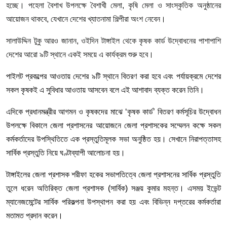
হচ্ছে।
পহেলা
বৈশাখ
উপলক্ষে
বৈশাখী
মেলা
,
কৃষি
মেলা
ও
সাংস্কৃতিক
অনুষ্ঠানের
আয়োজন
থাকবে
,
যেখানে
দেশের
খ্যাতনামা
শিল্পীরা
অংশ
নেবেন।
সালাউদ্দিন
টুকু
আরও জানান
,
ওইদিন
টাঙ্গাইল
থেকে
কৃষক
কার্ড
উদ্বোধনের
পাশাপাশি
দেশের
আরো
৯টি
স্থানে
একই
সময়ে
এ
কার্যক্রম
শুরু
হবে।
পাইলট
প্রকল্পের
আওতায়
দেশের
৯টি
স্থানে
বিতরণ
করা
হবে
এবং
পর্যায়ক্রমে
দেশের
সকল
কৃষকই
এ
সুবিধার
আওতায়
আসবেন
বলে
এই
আশাবাদ
ব্যক্ত
করেন তিনি।
এদিকে
প্রধানমন্ত্রীর
আগমন
ও
কৃষকদের
মাঝে
‘
কৃষক
কার্ড
’
বিতরণ
কর্মসূচির
উদ্বোধন
উপলক্ষে
বিকালে
জেলা
প্রশাসনের
আয়োজনে
জেলা
প্রশাসকের
সম্মেলন
কক্ষে
সকল
কর্মকর্তাদের
উপস্থিতিতে
এক
প্রস্তুতিমূলক
সভা
অনুষ্ঠিত
হয়।
সেখানে
নিরাপত্তাসহ
সার্বিক
প্রস্তুতি
নিয়ে
ঘণ্টাব্যাপী
আলোচনা
হয়।
টাঙ্গাইলের
জেলা
প্রশাসক
শরীফা
হকের
সভাপতিত্বে
জেলা
প্রশাসনের
সার্বিক
প্রস্তুতি
তুলে
ধরেন
অতিরিক্ত
জেলা
প্রশাসক
(
সার্বিক
)
সঞ্জয়
কুমার
মহন্ত।
এসময়
ইভেন্ট
ম্যানেজমেন্টের
সার্বিক
পরিকল্পনা
উপস্থাপন
করা
হয়
এবং
বিভিন্ন
দপ্তরের
কর্মকর্তারা
মতামত
প্রদান
করেন।