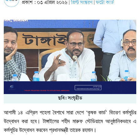
প্রকাশ : ০৩ এপ্রিল ২০২৬
প্রিন্ট সংস্করণ
ফটো কার্ড
|
|
ছবি: সংগৃহীত
আগামী
১৪
এপ্রিল
পহেলা
বৈশাখে
সারা
দেশে
‘
কৃষক
কার্ড
’
বিতরণ
কর্মসূচির
উদ্বোধন
করা
হবে।
টাঙ্গাইলের
শহীদ
মারুফ
স্টেডিয়ামে
আনুষ্ঠানিকভাবে
এ
কর্মসূচির
উদ্বোধন
করবেন
প্রধানমন্ত্রী
তারেক
রহমান।