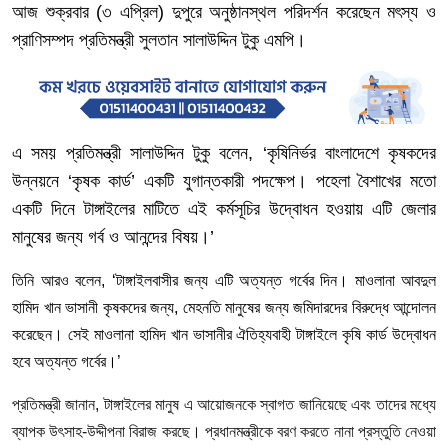
আজ শুক্রবার
(
৩
এপ্রিল
)
দুপুরে
অনুষ্ঠানস্থল
পরিদর্শন
করেছেন
মৎস্য
ও
প্রাণিসম্পদ
প্রতিমন্ত্রী
সুলতান
সালাউদ্দিন
টুকু
এমপি।
এ
সময়
প্রতিমন্ত্রী
সালাউদ্দিন
টুকু
বলেন
, ‘
কৃষিনির্ভর
বাংলাদেশে
কৃষকদের
উন্নয়নে
‘
কৃষক
কার্ড
’
একটি
যুগান্তকারী
পদক্ষেপ। পহেলা
বৈশাখের
মতো
একটি
দিনে
টাঙ্গাইলের
মাটিতে
এই
কর্মসূচির
উদ্বোধন
হওয়ায়
এটি
জেলার
মানুষের
জন্য
গর্ব
ও
আনন্দের
বিষয়।
’
তিনি
আরও
বলেন
, ‘
টাঙ্গাইলবাসীর
জন্য
এটি
অত্যন্ত
গর্বের
দিন।
মাওলানা
আবদুল
হামিদ
খান
ভাসানী
কৃষকদের
জন্য
,
মেহনতি
মানুষের
জন্য
জমিদারদের
বিরুদ্ধে
আন্দোলন
করেছেন।
সেই
মাওলানা
হামিদ
খান
ভাসানীর
ঐতিহ্যবাহী
টাঙ্গাইলে
কৃষি
কার্ড
উদ্বোধন
হবে
অত্যন্ত
গর্বের।
’
প্রতিমন্ত্রী
জানান
,
টাঙ্গাইলের
মানুষ
এ
আয়োজনকে
স্বাগত
জানিয়েছে
এবং
তাদের
মধ্যে
ব্যাপক
উৎসাহ
-
উদ্দীপনা
বিরাজ
করছে।
প্রধানমন্ত্রীকে
বরণ
করতে
নানা
প্রস্তুতি
নেওয়া