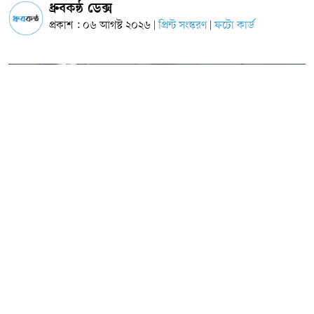
ধ্রুবকন্ঠ ডেক্স
প্রকাশ : ০৬ আগস্ট ২০২৬
প্রিন্ট সংস্করণ
ফটো কার্ড
|
|
ছবি: সংগৃহীত
জুলাই গণ-অভ্যুত্থানের দ্বিতীয় বর্ষপূর্তি উপলক্ষে আয়োজিত এক গণসমাবেশে জাতীয়
নাগরিক পার্টির (এনসিপি) কেন্দ্রীয় সদস্য জুবাইরুল আলম মানিক বলেছেন, ‘যে পুলিশ
জনগণের টাকায় পরিচালিত হয়, সেই পুলিশকেই আমরা পিটিয়ে পিটিয়ে রক্তাক্ত