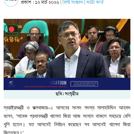
প্রকাশ : ১২ মার্চ ২০২৬
প্রিন্ট সংস্করণ
ফটো কার্ড
|
|
ছবি: সংগৃহীত
স্বরাষ্ট্রমন্ত্রী
ও
কক্সবাজার
–
১
আসনের
সংসদ
সদস্য
সালাহউদ্দিন
আহমদ
বলেন
, ‘
সাবেক
প্রধানমন্ত্রী
খালেদা
জিয়া
আজ
সংসদে
থাকলে
সবচেয়ে
বেশি
খুশি
হতেন।
যত
আসনেই
নির্বাচন
করেছেন
সব
আসনেই
খালেদা
জিয়া
জিতেছেন।‘