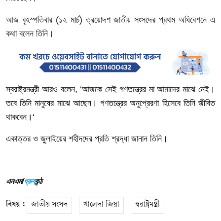
আজ
বৃহস্পতিবার
(
১২
মার্চ
)
ত্রয়োদশ
জাতীয়
সংসদের
প্রথম
অধিবেশনে
এ
কথা
বলেন তিনি।
স্বরাষ্ট্রমন্ত্রী
আরও
বলেন
, ‘
আজকে
সেই
গণতন্ত্রের
মা
আমাদের
মাঝে
নেই।
তবে
তিনি
মানুষের
মাঝে
আছেন।
গণতন্ত্রের
অনুপ্রেরণা
হিসেবে
তিনি
জীবিত
থাকবেন।‘
একাত্তর
ও
জুলাইয়ের
শহীদদের
প্রতি
শ্রদ্ধা
জানান তিনি।
এনএম/
ধ্রুব
কন্ঠ
বিষয় :
জাতীয় সংসদ
খালেদা জিয়া
স্বরাষ্ট্রমন্ত্রী